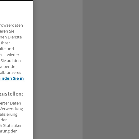
rär keine
Browserdaten
eren Sie
hnen Dienste
 Ihrer
t haben.
alte und
zeit wieder
n »
 Sie auf den
hwebende
halb unseres
finden Sie in
zustellen:
erter Daten
. Verwendung
alisierung
 der
 Statistiken
erung der