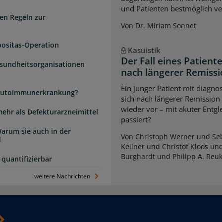
und Patienten bestmöglich ve
en Regeln zur
Von Dr. Miriam Sonnet
positas-Operation
Kasuistik
Der Fall eines Patien
esundheitsorganisationen
nach längerer Remiss
Ein junger Patient mit diagnos
e Autoimmunerkrankung?
sich nach längerer Remission
wieder vor – mit akuter Entg
mehr als Defekturarzneimittel
passiert?
arum sie auch in der
Von Christoph Werner und Seb
d
Kellner und Christof Kloos un
Burghardt und Philipp A. Reu
quantifizierbar
weitere Nachrichten