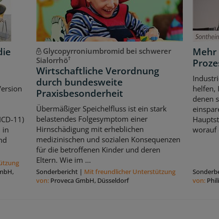
die
Mehr 
Glycopyrroniumbromid bei schwerer
†
Sialorrhö
Prozes
Wirtschaftliche Verordnung
Industr
durch bundesweite
Version
helfen,
Praxisbesonderheit
denen s
Übermäßiger Speichelfluss ist ein stark
einspar
belastendes Folgesymptom einer
ICD-11)
Hauptst
Hirnschädigung mit erheblichen
 in
worauf 
medizinischen und sozialen Konsequenzen
und
für die betroffenen Kinder und deren
Eltern. Wie im ...
tützung
GmbH,
Sonderbericht
|
Mit freundlicher Unterstützung
Sonderbe
von:
Proveca GmbH, Düsseldorf
von:
Phi