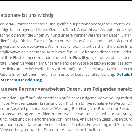
muss Einbußen bei Privatpatienten verkraften, wenn tempo
ügbar ist, so ein Landesarbeitsgericht.
vatsphäre ist uns wichtig
nsere
145
-Partner speichern und greifen auf personenbezogene Daten wie 
utige Kennungen auf Ihrem Gerät zu. Durch Auswahl von Akzeptieren aktivi
 Leserin, lieber Leser,
echnologien für die unter „Wir und unsere Partner verarbeiten Daten, um I
ellen“ aufgeführten Zwecke. Durch Auswahl von Alle ablehnen oder Widerruf
tändigen Beitrag können Sie lesen, sobald Sie sich eingelogg
ng werden diese deaktiviert. Wenn Tracker deaktiviert sind, sind manche Inh
öglicherweise nicht mehr so relevant für Sie. Sie können dieses Menü jeder
Jetzt anmelden »
Kostenlos registriere
um Ihre Einstellungen zu ändern oder Ihre Einwilligung zu widerrufen, indem
nstellungen verwalten am unteren Rand der Webseite klicken [oder das sc
en links auf der Webseite, falls zutreffend]. Ihre Einstellungen gelten inner
 vergessen?
eitere Informationen finden Sie in unserer Datenschutzerklärung.
Details 
es Problem beim Login?
Datenschutzerklärung.
dung ist mit wenigen Klicks erledigt und kostenlos.
 unsere Partner verarbeiten Daten, um Folgendes bereit
teile des kostenlosen Login:
von oder Zugriff auf Informationen auf einem Endgerät. Verwendung reduzi
l von Werbeanzeigen. Erstellung von Profilen für personalisierte Werbung
r
Analysen, Hintergründe und Infografiken
en zur Auswahl personalisierter Werbung. Erstellung von Profilen zur Person
usive
Interviews und Praxis-Tipps
en. Verwendung von Profilen zur Auswahl personalisierter Inhalte. Messung
ung. Messung der Performance von Inhalten. Analyse von Zielgruppen durch
iff auf alle
medizinischen Berichte und Kommentare
inationen von Daten aus verschiedenen Quellen. Entwicklung und Verbess
 Verwendung reduzierter Daten zur Auswahl von Inhalten.