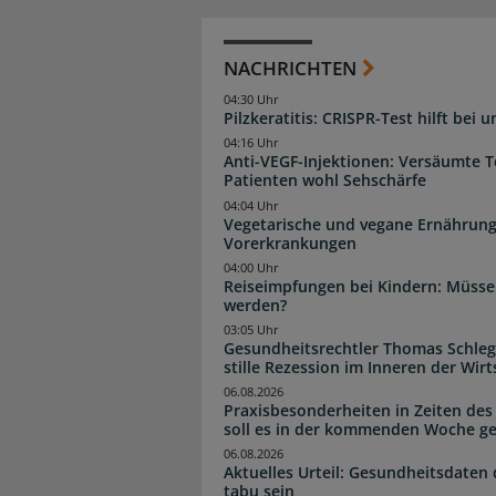
NACHRICHTEN
04:30 Uhr
Pilzkeratitis: CRISPR-Test hilft bei 
04:16 Uhr
Anti-VEGF-Injektionen: Versäumte 
Patienten wohl Sehschärfe
04:04 Uhr
Vegetarische und vegane Ernährung
Vorerkrankungen
04:00 Uhr
Reiseimpfungen bei Kindern: Müsse
werden?
03:05 Uhr
Gesundheitsrechtler Thomas Schlege
stille Rezession im Inneren der Wirt
06.08.2026
Praxisbesonderheiten in Zeiten des
soll es in der kommenden Woche g
06.08.2026
Aktuelles Urteil: Gesundheitsdaten 
tabu sein