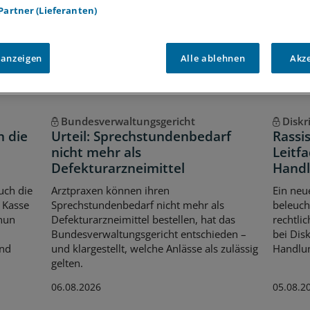
Voraussetzungen für den Zugang
 Partner (Lieferanten)
 anzeigen
Alle ablehnen
Akz
Bundesverwaltungsgericht
Diskr
n die
Urteil: Sprechstundenbedarf
Rassi
nicht mehr als
Leitfa
Defekturarzneimittel
Handl
uch die
Arztpraxen können ihren
Ein neu
 Kasse
Sprechstundenbedarf nicht mehr als
beleuch
 nun
Defekturarzneimittel bestellen, hat das
rechtli
Bundesverwaltungsgericht entschieden –
bei Dis
Und
und klargestellt, welche Anlässe als zulässig
Handlun
gelten.
06.08.2026
05.08.2