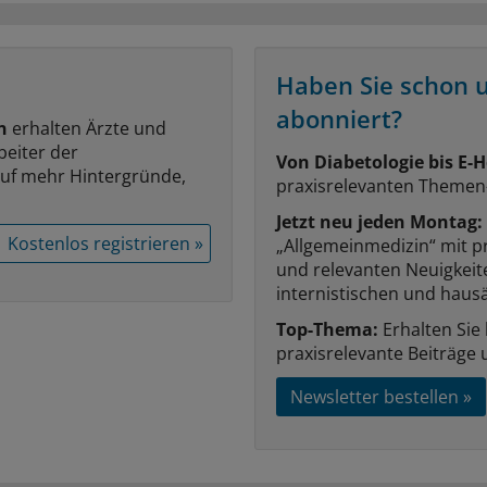
Haben Sie schon 
abonniert?
n
erhalten Ärzte und
beiter der
Von Diabetologie bis E-H
auf mehr Hintergründe,
praxisrelevanten Themen
Jetzt neu jeden Montag:
Kostenlos registrieren »
„Allgemeinmedizin“ mit p
und relevanten Neuigkei
internistischen und hausä
Top-Thema:
Erhalten Sie
praxisrelevante Beiträge 
Newsletter bestellen »