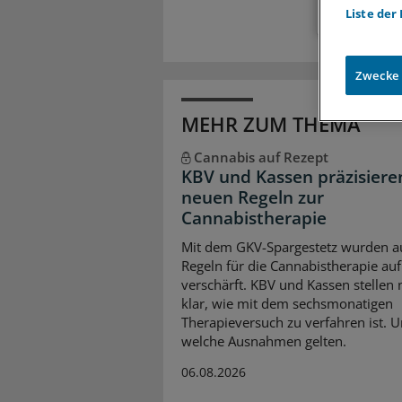
Liste der
Zwecke
MEHR ZUM THEMA
Cannabis auf Rezept
KBV und Kassen präzisiere
neuen Regeln zur
Cannabistherapie
Mit dem GKV-Spargestetz wurden a
Regeln für die Cannabistherapie auf
verschärft. KBV und Kassen stellen
klar, wie mit dem sechsmonatigen
Therapieversuch zu verfahren ist. 
welche Ausnahmen gelten.
06.08.2026