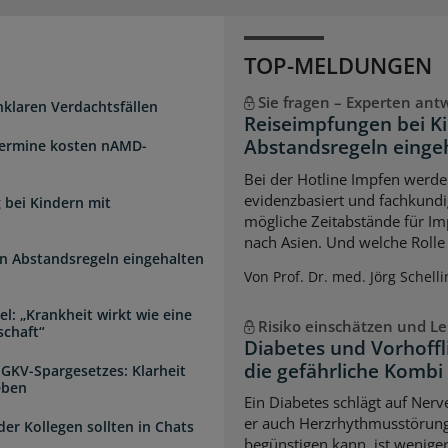
TOP-MELDUNGEN
Sie fragen – Experten ant
unklaren Verdachtsfällen
Reiseimpfungen bei K
Abstandsregeln einge
Termine kosten nAMD-
Bei der Hotline Impfen werde
evidenzbasiert und fachkundi
 bei Kindern mit
mögliche Zeitabstände für Im
nach Asien. Und welche Rolle s
n Abstandsregeln eingehalten
Von Prof. Dr. med. Jörg Schelli
l: „Krankheit wirkt wie eine
Risiko einschätzen und Le
schaft“
Diabetes und Vorhoffl
die gefährliche Kombi
 GKV-Spargesetzes: Klarheit
eben
Ein Diabetes schlägt auf Ner
er auch Herzrhythmusstörun
der Kollegen sollten in Chats
begünstigen kann, ist weniger