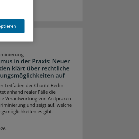
eptieren
iminierung
smus in der Praxis: Neuer
den klärt über rechtliche
ungsmöglichkeiten auf
er Leitfaden der Charité Berlin
tet anhand realer Fälle die
che Verantwortung von Arztpraxen
kriminierung und zeigt auf, welche
gsmöglichkeiten es gibt.
026