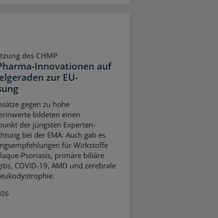
Sitzung des CHMP
Pharma-Innovationen auf
ielgeraden zur EU-
sung
sätze gegen zu hohe
erinwerte bildeten einen
unkt der jüngsten Experten-
htung bei der EMA: Auch gab es
ngsempfehlungen für Wirkstoffe
laque-Psoriasis, primäre biliäre
itis, COVID-19, AMD und zerebrale
eukodystrophie.
026