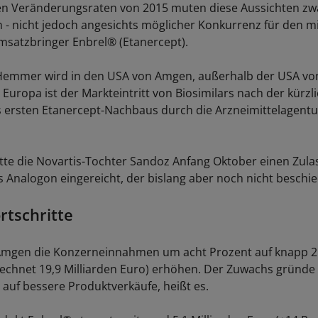
n Veränderungsraten von 2015 muten diese Aussichten zw
 - nicht jedoch angesichts möglicher Konkurrenz für den m
msatzbringer Enbrel® (Etanercept).
Hemmer wird in den USA von Amgen, außerhalb der USA von
 Europa ist der Markteintritt von Biosimilars nach der kürzl
 ersten Etanercept-Nachbaus durch die Arzneimittelagent
tte die Novartis-Tochter Sandoz Anfang Oktober einen Zul
es Analogon eingereicht, der bislang aber noch nicht beschi
rtschritte
Amgen die Konzerneinnahmen um acht Prozent auf knapp 21
echnet 19,9 Milliarden Euro) erhöhen. Der Zuwachs gründe 
 auf bessere Produktverkäufe, heißt es.