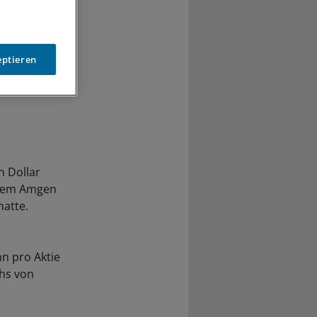
eptieren
n Dollar
hdem Amgen
hatte.
n pro Aktie
chs von