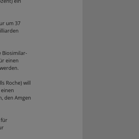
zent) ein
tur um 37
lliarden
 Biosimilar-
ür einen
 werden.
ls Roche) will
 einen
en, den Amgen
 für
ur