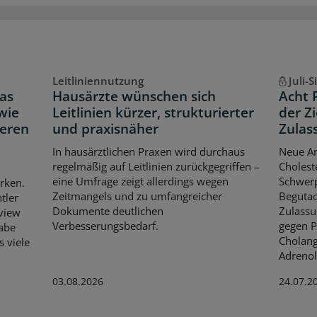
Leitliniennutzung
Juli-
as
Hausärzte wünschen sich
Acht 
wie
Leitlinien kürzer, strukturierter
der Z
neren
und praxisnäher
Zulas
In hausärztlichen Praxen wird durchaus
Neue An
regelmäßig auf Leitlinien zurückgegriffen –
Cholest
eine Umfrage zeigt allerdings wegen
Schwerp
rken.
Zeitmangels und zu umfangreicher
Begutac
tler
Dokumente deutlichen
Zulassu
rview
Verbesserungsbedarf.
gegen P
habe
Cholang
s viele
Adrenol
03.08.2026
24.07.2