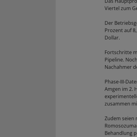
Das Hauptprod
Viertel zum G
Der Betriebsg
Prozent auf 8
Dollar.
Fortschritte m
Pipeline. Noc
Nachahmer de
Phase-III-Date
Amgen im 2. H
experimentell
zusammen mit 
Zudem seien n
Romosozumab (
Behandlung p