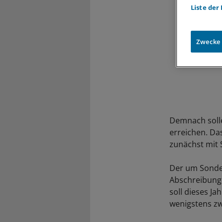
Liste der
Zwecke
Demnach solle
erreichen. Da
zunächst mit 
Der um Sonder
Abschreibung
soll dieses J
wenigstens zw