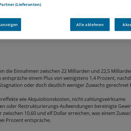
 Partner (Lieferanten)
 anzeigen
Alle ablehnen
Akz
n die Einnahmen zwischen 22 Milliarden und 22,5 Milliarde
s entspräche einem Plus von wenigstens 1,4 Prozent, nac
Stagnation oder doch deutlich weniger Zuwachs gerechnet 
effekte wie Akquisitionskosten, nicht-zahlungswirksame
en oder Restrukturierungs-Aufwendungen bereinigte Gewin
ahr zwischen 10,60 und elf Dollar erreichen, was einem Zuwa
ei Prozent entspräche.