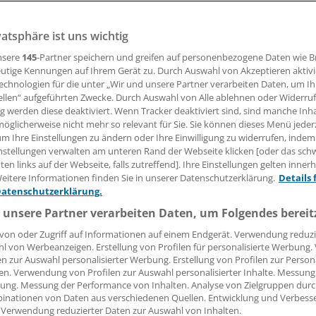
vatsphäre ist uns wichtig
r Umsatzbringer, das Antirheumatikum Etanercept, verlie
 Die Aussicht auf anhaltendes Wachstum scheint davon nich
nsere
145
-Partner speichern und greifen auf personenbezogene Daten wie 
utige Kennungen auf Ihrem Gerät zu. Durch Auswahl von Akzeptieren aktivi
echnologien für die unter „Wir und unsere Partner verarbeiten Daten, um I
ellen“ aufgeführten Zwecke. Durch Auswahl von Alle ablehnen oder Widerruf
01.02.2016, 12:12 Uhr
ng werden diese deaktiviert. Wenn Tracker deaktiviert sind, sind manche Inh
öglicherweise nicht mehr so relevant für Sie. Sie können dieses Menü jeder
um Ihre Einstellungen zu ändern oder Ihre Einwilligung zu widerrufen, indem
nstellungen verwalten am unteren Rand der Webseite klicken [oder das sc
en links auf der Webseite, falls zutreffend]. Ihre Einstellungen gelten inner
AKS.
Amgen hat ein starkes Geschäftsjahr hinter sich und 
eitere Informationen finden Sie in unserer Datenschutzerklärung.
Details 
Datenschutzerklärung.
ufolge ein noch besseres vor sich.
 unsere Partner verarbeiten Daten, um Folgendes bereit
r Bekanntgabe der Geschäftszahlen 2015 am Donnerstag ga
von oder Zugriff auf Informationen auf einem Endgerät. Verwendung reduzi
rn auch eine Anhebung seiner Umsatz- und Gewinnprognos
l von Werbeanzeigen. Erstellung von Profilen für personalisierte Werbung
en zur Auswahl personalisierter Werbung. Erstellung von Profilen zur Person
en. Verwendung von Profilen zur Auswahl personalisierter Inhalte. Messung
ung. Messung der Performance von Inhalten. Analyse von Zielgruppen durch
inationen von Daten aus verschiedenen Quellen. Entwicklung und Verbess
 Verwendung reduzierter Daten zur Auswahl von Inhalten.