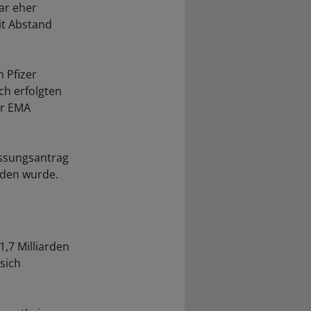
ar eher
it Abstand
 Pfizer
ich erfolgten
ur EMA
assungsantrag
eden wurde.
,7 Milliarden
sich