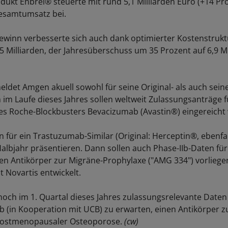
ukt Enbrel® steuerte mit rund 5,1 Milliarden Euro (+14 Pro
esamtumsatz bei.
ewinn verbesserte sich auch dank optimierter Kostenstruk
,5 Milliarden, der Jahresüberschuss um 35 Prozent auf 6,9 Mi
eldet Amgen akuell sowohl für seine Original- als auch seine
h im Laufe dieses Jahres sollen weltweit Zulassungsanträge f
s Roche-Blockbusters Bevacizumab (Avastin®) eingereicht
n für ein Trastuzumab-Similar (Original: Herceptin®, ebenfal
albjahr präsentieren. Dann sollen auch Phase-IIb-Daten für
en Antikörper zur Migräne-Prophylaxe ("AMG 334") vorlieg
Novartis entwickelt.
och im 1. Quartal dieses Jahres zulassungsrelevante Daten
in Kooperation mit UCB) zu erwarten, einen Antikörper z
ostmenopausaler Osteoporose.
(cw)