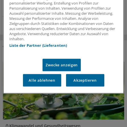
Manchmal liegt es an Patienten, manchmal an Kollegen...
personalisierter Werbung. Erstellung von Profilen zur
Einblicke in nervige Jahresseiten.
Personalisierung von Inhalten. Verwendung von Profilen zur
Auswahl personalisierter Inhalte. Messung der Werbeleistung.
07.08.2026
Messung der Performance von Inhalten. Analyse von
Zielgruppen durch Statistiken oder Kombinationen von Daten
aus verschiedenen Quellen. Entwicklung und Verbesserung der
Angebote. Verwendung reduzierter Daten zur Auswahl von
Inhalten.
Liste der Partner (Lieferanten)
DAS KÖNNTE SIE AUCH INTERESSIEREN
Zwecke anzeigen
Alle ablehnen
Akzeptieren
Klimawandel und Gesundheitswesen