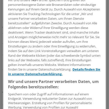
Wir und unsere
145
-Partner speichern und greifen auf
zusammen.
personenbezogene Daten wie Browserdaten oder eindeutige
Kennungen auf Ihrem Gerät zu. Durch Auswahl von Akzeptieren
10.08.2026
aktivieren Sie Tracking-Technologien für die unter „Wir und
unsere Partner verarbeiten Daten, um Ihnen Dienste
bereitzustellen“ aufgeführten Zwecke. Durch Auswahl von Alle
Sicherheit der Arzneitherapie
ablehnen oder Widerruf Ihrer Einwilligung werden diese
Anpassung der Medikation bei Hitzewellen:
deaktiviert. Wenn Tracker deaktiviert sind, sind manche Inhalte
Praktische Tipps für Ärzte
und Anzeigen möglicherweise nicht mehr so relevant für Sie. Sie
können dieses Menü jederzeit wieder aufrufen, um Ihre
Wann und wie genau sollte die Arzneitherapie während
Einstellungen zu ändern oder Ihre Einwilligung zu widerrufen,
einer Hitzewelle angepasst werden? Die CALOR-Liste, die
indem Sie auf den Link Voreinstellungen verwalten am unteren
von Medizinern entwickelt wurde, soll Praxisteams und
Rand der Webseite klicken [oder das schwebende Symbol unten
links auf der Webseite, falls zutreffend]. Ihre Einstellungen
Pflegekräften Orientierung bieten.
gelten innerhalb unseres Website. Weitere Informationen
08.08.2026
finden Sie in unserer Datenschutzerklärung.
Details finden Sie
in unserer Datenschutzerklärung.
Wir und unsere Partner verarbeiten Daten, um
Glosse
Folgendes bereitzustellen:
Ärztlicher Hitzehass
Speichern von oder Zugriff auf Informationen auf einem
Es gibt viele Gründe, den Sommer toll zu finden – für
Endgerät. Verwendung reduzierter Daten zur Auswahl von
Werbeanzeigen. Erstellung von Profilen für personalisierte
Ärzte kann die warme Jahreszeit aber anstrengend sein:
Werbung. Verwendung von Profilen zur Auswahl