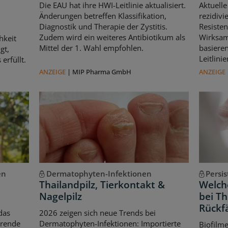
Die EAU hat ihre HWI-Leitlinie aktualisiert.
Aktuelle
Änderungen betreffen Klassifikation,
rezidivi
Diagnostik und Therapie der Zystitis.
Resisten
Zudem wird ein weiteres Antibiotikum als
Wirksam
hkeit
Mittel der 1. Wahl empfohlen.
basiere
gt,
Leitlin
erfüllt.
ANZEIGE
|
MIP Pharma GmbH
ANZEIGE
en
Dermatophyten-Infektionen
Persi
Thailandpilz, Tierkontakt &
Welche
Nagelpilz
bei T
Rückfä
das
2026 zeigen sich neue Trends bei
erende
Dermatophyten-Infektionen: Importierte
Biofilm