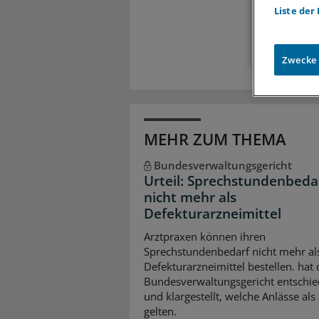
Liste der
Zugr
Zwecke
MEHR ZUM THEMA
Bundesverwaltungsgericht
Urteil: Sprechstundenbeda
nicht mehr als
Defekturarzneimittel
Arztpraxen können ihren
Sprechstundenbedarf nicht mehr al
Defekturarzneimittel bestellen. hat 
Bundesverwaltungsgericht entschie
und klargestellt, welche Anlässe als 
gelten.