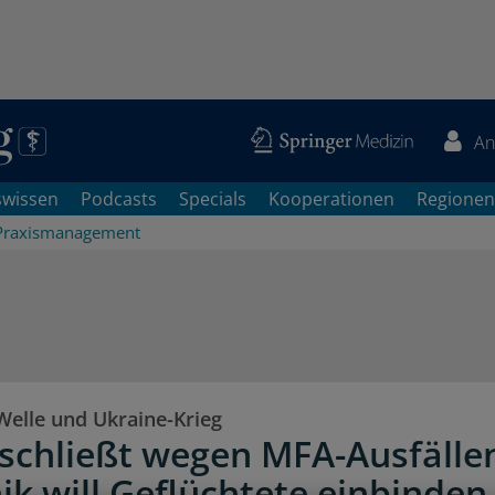
An
swissen
Podcasts
Specials
Kooperationen
Regionen
Praxismanagement
elle und Ukraine-Krieg
 schließt wegen MFA-Ausfälle
nik will Geflüchtete einbinden