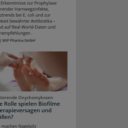
 Erkenntnisse zur Prophylaxe
erender Harnwegsinfekte,
ztrends bei E. coli und zur
keit bewährter Antibiotika –
nd auf Real-World-Daten und
ienempfehlungen.
|
MIP Pharma GmbH
stierende Onychomykosen
 Rolle spielen Biofilme
herapieversagen und
llen?
e machen Nagelpilz