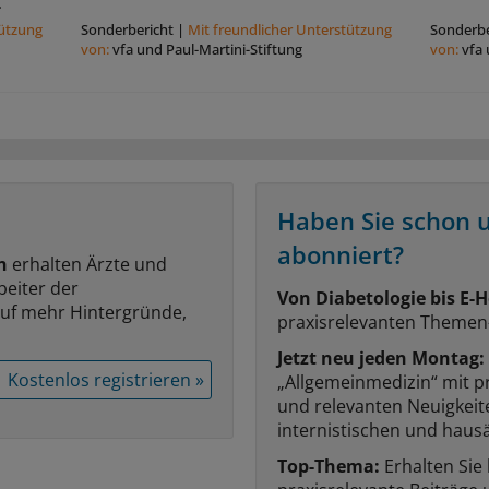
.
tützung
Sonderbericht
|
Mit freundlicher Unterstützung
Sonderbe
von:
vfa und Paul-Martini-Stiftung
von:
vfa 
Haben Sie schon 
abonniert?
n
erhalten Ärzte und
beiter der
Von Diabetologie bis E-H
auf mehr Hintergründe,
praxisrelevanten Themen
Jetzt neu jeden Montag:
Kostenlos registrieren »
„Allgemeinmedizin“ mit p
und relevanten Neuigkei
internistischen und hausä
Top-Thema:
Erhalten Sie