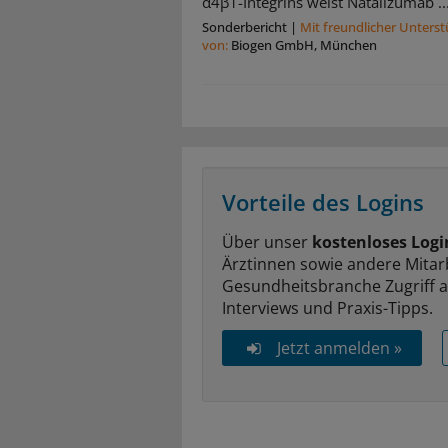
α4β1-Integrins weist Natalizumab ..
Sonderbericht
|
Mit freundlicher Unters
von:
Biogen GmbH, München
Vorteile des Logins
Über unser
kostenloses Logi
Ärztinnen sowie andere Mitar
Gesundheitsbranche Zugriff 
Interviews und Praxis-Tipps.
Jetzt anmelden »