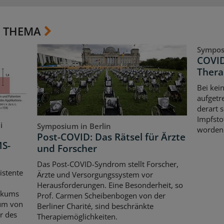
 THEMA
Symposi
COVID
Thera
Bei kei
aufgetr
derart 
Impfsto
i
Symposium in Berlin
worden
Post-COVID: Das Rätsel für Ärzte
MS-
und Forscher
Das Post-COVID-Syndrom stellt Forscher,
istente
Ärzte und Versorgungssystem vor
Herausforderungen. Eine Besonderheit, so
gikums
Prof. Carmen Scheibenbogen von der
aum von
Berliner Charité, sind beschränkte
r des
Therapiemöglichkeiten.