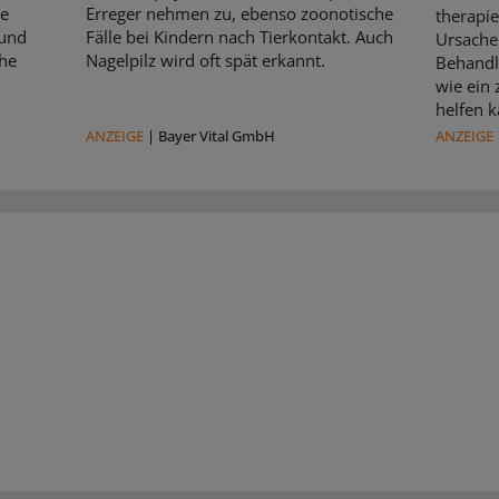
le
Erreger nehmen zu, ebenso zoonotische
therapie
 und
Fälle bei Kindern nach Tierkontakt. Auch
Ursache 
che
Nagelpilz wird oft spät erkannt.
Behandl
wie ein
helfen k
ANZEIGE
|
Bayer Vital GmbH
ANZEIGE