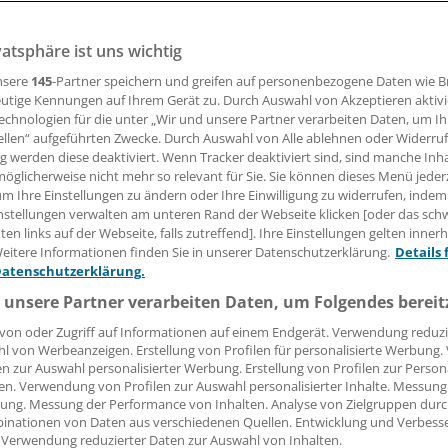
vatsphäre ist uns wichtig
elle dauert an, hinzu kommen die Folgen des Ukraine-Krie
cola Buhlinger-Göpfarth berichtet von der personellen Notla
nsere
145
-Partner speichern und greifen auf personenbezogene Daten wie 
die Uniklinik Essen schult die Aufmerksamkeit für Kriegsw
utige Kennungen auf Ihrem Gerät zu. Durch Auswahl von Akzeptieren aktivi
echnologien für die unter „Wir und unsere Partner verarbeiten Daten, um I
ellen“ aufgeführten Zwecke. Durch Auswahl von Alle ablehnen oder Widerruf
ng werden diese deaktiviert. Wenn Tracker deaktiviert sind, sind manche Inh
 Leserin, lieber Leser,
öglicherweise nicht mehr so relevant für Sie. Sie können dieses Menü jeder
um Ihre Einstellungen zu ändern oder Ihre Einwilligung zu widerrufen, indem
tändigen Beitrag können Sie lesen, sobald Sie sich eingelogg
nstellungen verwalten am unteren Rand der Webseite klicken [oder das sc
en links auf der Webseite, falls zutreffend]. Ihre Einstellungen gelten inner
Jetzt anmelden »
Kostenlos registriere
eitere Informationen finden Sie in unserer Datenschutzerklärung.
Details 
Datenschutzerklärung.
 vergessen?
 unsere Partner verarbeiten Daten, um Folgendes bereit
es Problem beim Login?
von oder Zugriff auf Informationen auf einem Endgerät. Verwendung reduzi
l von Werbeanzeigen. Erstellung von Profilen für personalisierte Werbung
dung ist mit wenigen Klicks erledigt und kostenlos.
en zur Auswahl personalisierter Werbung. Erstellung von Profilen zur Person
teile des kostenlosen Login:
en. Verwendung von Profilen zur Auswahl personalisierter Inhalte. Messung
ung. Messung der Performance von Inhalten. Analyse von Zielgruppen durch
r
Analysen, Hintergründe und Infografiken
inationen von Daten aus verschiedenen Quellen. Entwicklung und Verbess
 Verwendung reduzierter Daten zur Auswahl von Inhalten.
usive
Interviews und Praxis-Tipps