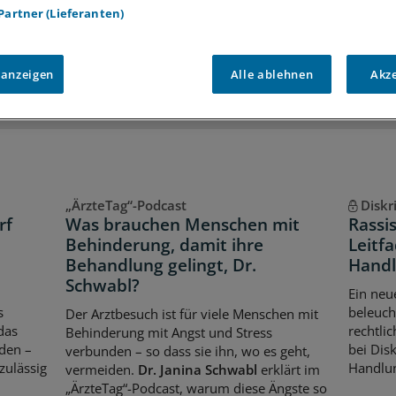
 Partner (Lieferanten)
iff auf alle
medizinischen Berichte und Kommentare
Voraussetzungen für den Zugang
 anzeigen
Alle ablehnen
Akz
„ÄrzteTag“-Podcast
Diskr
rf
Was brauchen Menschen mit
Rassi
Behinderung, damit ihre
Leitfa
Behandlung gelingt, Dr.
Handl
Schwabl?
Ein neu
s
beleuch
Der Arztbesuch ist für viele Menschen mit
das
rechtli
Behinderung mit Angst und Stress
den –
bei Dis
verbunden – so dass sie ihn, wo es geht,
zulässig
Handlun
vermeiden.
Dr. Janina Schwabl
erklärt im
„ÄrzteTag“-Podcast, warum diese Ängste so