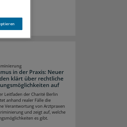
eptieren
iminierung
smus in der Praxis: Neuer
den klärt über rechtliche
ungsmöglichkeiten auf
er Leitfaden der Charité Berlin
tet anhand realer Fälle die
che Verantwortung von Arztpraxen
kriminierung und zeigt auf, welche
gsmöglichkeiten es gibt.