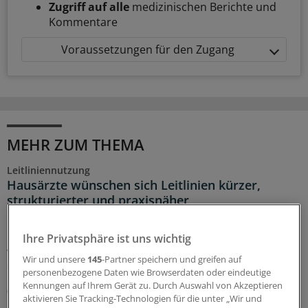
Zugriff auf alle
medizinischen Berichte und
Kommentare
Voraussetzungen für den Zugang
MEHR ZUM THEMA
Leitliniennutzung
Hausärzte wünschen sich Leitlinien kürzer,
strukturierter und praxisnäher
In hausärztlichen Praxen wird durchaus regelmäßig auf
Leitlinien zurückgegriffen – eine Umfrage zeigt allerdings
Ihre Privatsphäre ist uns wichtig
wegen Zeitmangels und zu umfangreicher Dokumente
Wir und unsere
145
-Partner speichern und greifen auf
deutlichen Verbesserungsbedarf.
personenbezogene Daten wie Browserdaten oder eindeutige
Kennungen auf Ihrem Gerät zu. Durch Auswahl von Akzeptieren
03.08.2026
aktivieren Sie Tracking-Technologien für die unter „Wir und