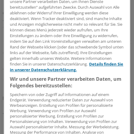
unsere Partner verarbeiten Daten, um Ihnen Dienste
bereitzustellen“ aufgeführten Zwecke. Durch Auswahl von Alle
Juli-Sitzung des CHMP
ablehnen oder Widerruf Ihrer Einwilligung werden diese
Acht Pharma-Innovationen auf der Zielgeraden
deaktiviert. Wenn Tracker deaktiviert sind, sind manche Inhalte
und Anzeigen möglicherweise nicht mehr so relevant für Sie. Sie
zur EU-Zulassung
können dieses Menü jederzeit wieder aufrufen, um Ihre
Neue Ansätze gegen zu hohe Cholesterinwerte bildeten
Einstellungen zu ändern oder Ihre Einwilligung zu widerrufen,
einen Schwerpunkt der jüngsten Experten-Begutachtung
indem Sie auf den Link Voreinstellungen verwalten am unteren
Rand der Webseite klicken [oder das schwebende Symbol unten
bei der EMA: Auch gab es Zulassungsempfehlungen für
links auf der Webseite, falls zutreffend]. Ihre Einstellungen
Wirkstoffe gegen Plaque-Psoriasis, primäre biliäre
gelten innerhalb unseres Website. Weitere Informationen
Cholangitis, COVID-19, AMD und zerebrale
finden Sie in unserer Datenschutzerklärung.
Details finden Sie
Adrenoleukodystrophie.
in unserer Datenschutzerklärung.
24.07.2026
Wir und unsere Partner verarbeiten Daten, um
Folgendes bereitzustellen:
Speichern von oder Zugriff auf Informationen auf einem
Praxislandschaft 2040
Endgerät. Verwendung reduzierter Daten zur Auswahl von
Studie: In welchen Regionen mittelfristig die
Werbeanzeigen. Erstellung von Profilen für personalisierte
größten Hausarztlücken drohen
Werbung. Verwendung von Profilen zur Auswahl
personalisierter Werbung. Erstellung von Profilen zur
Laut einer aktuellen Projektion im Auftrag der Robert
Personalisierung von Inhalten. Verwendung von Profilen zur
Bosch Stiftung ist – wenn nicht gegengesteuert wird –
Auswahl personalisierter Inhalte. Messung der Werbeleistung.
Messung der Performance von Inhalten. Analyse von
ein Drittel der bundesdeutschen Landkreise auf längere