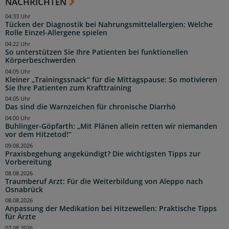
NACHRICHTEN
04:33 Uhr
Tücken der Diagnostik bei Nahrungsmittelallergien: Welche
Rolle Einzel-Allergene spielen
04:22 Uhr
So unterstützen Sie Ihre Patienten bei funktionellen
Körperbeschwerden
04:05 Uhr
Kleiner „Trainingssnack“ für die Mittagspause: So motivieren
Sie Ihre Patienten zum Krafttraining
04:05 Uhr
Das sind die Warnzeichen für chronische Diarrhö
04:00 Uhr
Buhlinger-Göpfarth: „Mit Plänen allein retten wir niemanden
vor dem Hitzetod!“
09.08.2026
Praxisbegehung angekündigt? Die wichtigsten Tipps zur
Vorbereitung
08.08.2026
Traumberuf Arzt: Für die Weiterbildung von Aleppo nach
Osnabrück
08.08.2026
Anpassung der Medikation bei Hitzewellen: Praktische Tipps
für Ärzte
07.08.2026