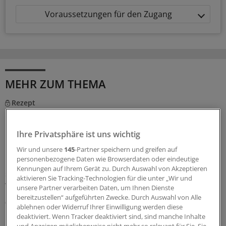
Voraussetzungen für den Zugang
MEHR ZUM THEMA
Rezept
KBV und Krankenkassen präzisieren die neuen
Regeln zur Cannabistherapie
Ihre Privatsphäre ist uns wichtig
Mit dem GKV-Spargesetz wurden auch die Regeln für die
Wir und unsere
145
-Partner speichern und greifen auf
Cannabistherapie auf Kasse verschärft. KBV und
personenbezogene Daten wie Browserdaten oder eindeutige
Krankenkassen stellen nun klar, wie mit dem
Kennungen auf Ihrem Gerät zu. Durch Auswahl von Akzeptieren
sechsmonatigen Therapieversuch zu verfahren ist. Und
aktivieren Sie Tracking-Technologien für die unter „Wir und
welche Ausnahmen gelten.
unsere Partner verarbeiten Daten, um Ihnen Dienste
bereitzustellen“ aufgeführten Zwecke. Durch Auswahl von Alle
06.08.2026
ablehnen oder Widerruf Ihrer Einwilligung werden diese
deaktiviert. Wenn Tracker deaktiviert sind, sind manche Inhalte
und Anzeigen möglicherweise nicht mehr so relevant für Sie. Sie