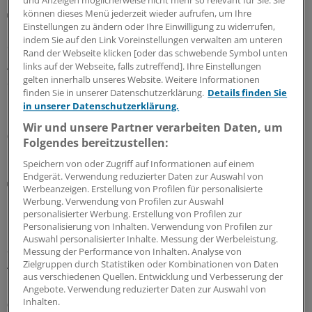
können dieses Menü jederzeit wieder aufrufen, um Ihre
Bundesverwaltungsgericht
Einstellungen zu ändern oder Ihre Einwilligung zu widerrufen,
Urteil: Defekturarzneimittel nicht mehr als
indem Sie auf den Link Voreinstellungen verwalten am unteren
Sprechstundenbedarf
Rand der Webseite klicken [oder das schwebende Symbol unten
Arztpraxen können Defekturarzneimittel nicht mehr als
links auf der Webseite, falls zutreffend]. Ihre Einstellungen
gelten innerhalb unseres Website. Weitere Informationen
Sprechstundenbedarf bestellen, hat das
finden Sie in unserer Datenschutzerklärung.
Details finden Sie
Bundesverwaltungsgericht entschieden – und
in unserer Datenschutzerklärung.
klargestellt, welche Anlässe als zulässig gelten.
Wir und unsere Partner verarbeiten Daten, um
06.08.2026
Folgendes bereitzustellen:
Speichern von oder Zugriff auf Informationen auf einem
Endgerät. Verwendung reduzierter Daten zur Auswahl von
Diskriminierung
Werbeanzeigen. Erstellung von Profilen für personalisierte
Rassismus in der Praxis: Neuer Leitfaden klärt
Werbung. Verwendung von Profilen zur Auswahl
über rechtliche Handlungsmöglichkeiten auf
personalisierter Werbung. Erstellung von Profilen zur
Personalisierung von Inhalten. Verwendung von Profilen zur
Ein neuer Leitfaden der Charité Berlin beleuchtet
Auswahl personalisierter Inhalte. Messung der Werbeleistung.
anhand realer Fälle die rechtliche Verantwortung von
Messung der Performance von Inhalten. Analyse von
Arztpraxen bei Diskriminierung und zeigt auf, welche
Zielgruppen durch Statistiken oder Kombinationen von Daten
aus verschiedenen Quellen. Entwicklung und Verbesserung der
Handlungsmöglichkeiten es gibt.
Angebote. Verwendung reduzierter Daten zur Auswahl von
Inhalten.
05.08.2026