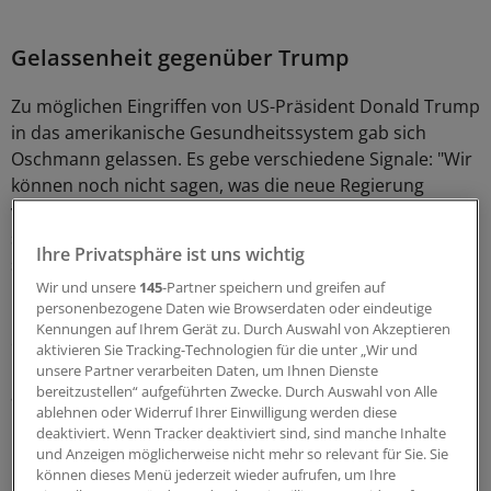
Gelassenheit gegenüber Trump
Zu möglichen Eingriffen von US-Präsident Donald Trump
in das amerikanische Gesundheitssystem gab sich
Oschmann gelassen. Es gebe verschiedene Signale: "Wir
können noch nicht sagen, was die neue Regierung
vorhat." Auch sei bisher nicht abzusehen, ob es zu einer
stärkeren Abschottung der US-Wirtschaft komme. "Wir
Ihre Privatsphäre ist uns wichtig
spielen positive und negative Szenarien durch",
Wir und unsere
145
-Partner speichern und greifen auf
berichtete der Merck-Chef. Trump hatte die
personenbezogene Daten wie Browserdaten oder eindeutige
Pharmabranche im Wahlkampf scharf kritisiert und
Kennungen auf Ihrem Gerät zu. Durch Auswahl von Akzeptieren
einen härteren Kurs bei Preisverhandlungen für
aktivieren Sie Tracking-Technologien für die unter „Wir und
Medikamente im staatlichen Gesundheitssystem
unsere Partner verarbeiten Daten, um Ihnen Dienste
bereitzustellen“ aufgeführten Zwecke. Durch Auswahl von Alle
angekündigt. Die USA sind der größte Markt der
ablehnen oder Widerruf Ihrer Einwilligung werden diese
Pharmaindustrie. Mit Sigma-Aldrich hat Merck seine
deaktiviert. Wenn Tracker deaktiviert sind, sind manche Inhalte
Position dort stark ausgebaut.
und Anzeigen möglicherweise nicht mehr so relevant für Sie. Sie
können dieses Menü jederzeit wieder aufrufen, um Ihre