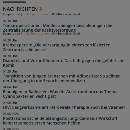
NACHRICHTEN
Kooperation
|
In Kooperation mit:
AOK-Bundesverband
07:30 Uhr
Tumoroperationen: Mindestmengen beschleunigen die
Zentralisierung der Krebsversorgung
Kooperation
|
In Kooperation mit:
AOK-Bundesverband
07:20 Uhr
Krebsexpertin: „Die Versorgung in einem zertifizierten
Zentrum ist die beste“
04:30 Uhr
Diabetes und Vorhofflimmern: Das hilft gegen die gefährliche
Kombi
04:20 Uhr
Transition von jungen Menschen mit Adipositas: So gelingt
der Übergang in die Erwachsenenmedizin
04:04 Uhr
Blaualgen in Badeseen: Was für Ärzte rund um das Thema
Cyanobakterien wichtig ist
04:00 Uhr
HIV: Langwirksame antiretrovirale Therapie auch bei Virämie?
05.08.2026
Posttraumatische Belastungsstörung: Cannabis-Wirkstoff
kann traumatisierten Menschen helfen
05.08.2026