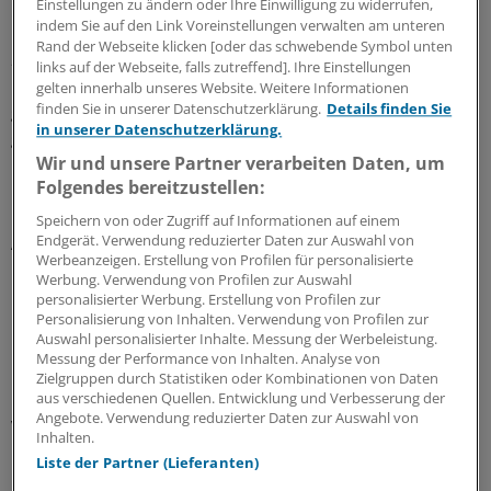
Einstellungen zu ändern oder Ihre Einwilligung zu widerrufen,
Steigende Forschungsausgaben
indem Sie auf den Link Voreinstellungen verwalten am unteren
Rand der Webseite klicken [oder das schwebende Symbol unten
2016 habe man aus der Übernahme Synergien von 105
links auf der Webseite, falls zutreffend]. Ihre Einstellungen
Millionen Euro erzielt – 15 Millionen Euro mehr als
gelten innerhalb unseres Website. Weitere Informationen
finden Sie in unserer Datenschutzerklärung.
Details finden Sie
geplant, sagte Finanzchef Marcus Kuhnert. Die zunächst
in unserer Datenschutzerklärung.
gestiegene Verschuldung sank um neun Prozent auf
Wir und unsere Partner verarbeiten Daten, um
rund 11,5 Milliarden Euro.
Folgendes bereitzustellen:
In der Healthcare-Sparte stiegen die Umsätze nach
Speichern von oder Zugriff auf Informationen auf einem
Endgerät. Verwendung reduzierter Daten zur Auswahl von
Angaben des Pharmaunternehmens bei steigenden
Werbeanzeigen. Erstellung von Profilen für personalisierte
Forschungsausgaben aus eigener Kraft um 4,6 Prozent.
Werbung. Verwendung von Profilen zur Auswahl
Beim Multiple-Sklerose-Medikament Rebif® (Interferon
personalisierter Werbung. Erstellung von Profilen zur
Personalisierung von Inhalten. Verwendung von Profilen zur
beta-1a), dem lukrativsten Mittel von Merck, fielen die
Auswahl personalisierter Inhalte. Messung der Werbeleistung.
Erlöse jedoch etwas. Das Geschäft mit Biosimilars will
Messung der Performance von Inhalten. Analyse von
Merck indes verkaufen. Man befinde sich in
Zielgruppen durch Statistiken oder Kombinationen von Daten
aus verschiedenen Quellen. Entwicklung und Verbesserung der
"fortgeschrittenen Verhandlungen" und erwarte einen
Angebote. Verwendung reduzierter Daten zur Auswahl von
Vollzug noch in diesem Jahr.
Inhalten.
Liste der Partner (Lieferanten)
Für 2017 setzt sich der Konzern vorsichtige Ziele. Der