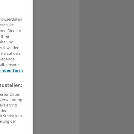
lagfertigkeit,
Browserdaten
f unerwartete,
eren Sie
hnen Dienste
 Ihrer
alte und
zeit wieder
 Sie auf den
hwebende
t haben.
halb unseres
finden Sie in
n »
zustellen:
erter Daten
. Verwendung
alisierung
 der
 Statistiken
erung der