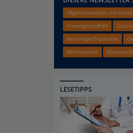
Allgemeinmedizin und Innere
Frauengesundheit
Gastro
Neurologie/Psychiatrie
On
Rechtssplitter
Rheumatol
LESETIPPS