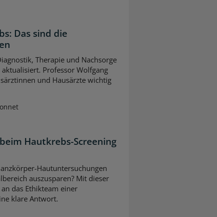
bs: Das sind die
gen
 Diagnostik, Therapie und Nachsorge
ktualisiert. Professor Wolfgang
usärztinnen und Hausärzte wichtig
Sonnet
 beim Hautkrebs-Screening
ei Ganzkörper-Hautuntersuchungen
lbereich auszusparen? Mit dieser
 an das Ethikteam einer
eine klare Antwort.