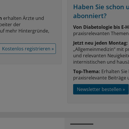
Haben Sie schon 
abonniert?
n
erhalten Ärzte und
beiter der
Von Diabetologie bis E-H
auf mehr Hintergründe,
praxisrelevanten Themen
Jetzt neu jeden Montag:
Kostenlos registrieren »
„Allgemeinmedizin“ mit p
und relevanten Neuigkei
internistischen und hausä
Top-Thema:
Erhalten Sie
praxisrelevante Beiträge 
Newsletter bestellen »