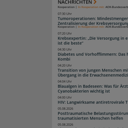
NACHRICHTEN
Kooperation
|
In Kooperation mit:
AOK-Bundesver
07:30 Uhr
Tumoroperationen: Mindestmengen
Zentralisierung der Krebsversorgun
Kooperation
|
In Kooperation mit:
AOK-Bundesver
07:20 Uhr
Krebsexpertin: „Die Versorgung in e
ist die beste“
04:30 Uhr
Diabetes und Vorhofflimmern: Das hi
Kombi
04:20 Uhr
Transition von jungen Menschen mit
Übergang in die Erwachsenenmediz
04:04 Uhr
Blaualgen in Badeseen: Was für Är
Cyanobakterien wichtig ist
04:00 Uhr
HIV: Langwirksame antiretrovirale T
05.08.2026
Posttraumatische Belastungsstörun
traumatisierten Menschen helfen
05.08.2026