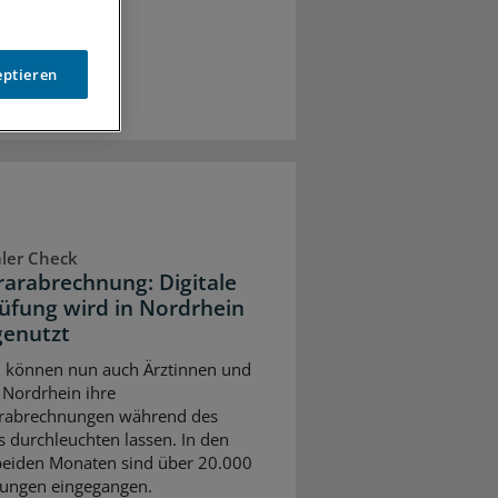
eptieren
aler Check
arabrechnung: Digitale
üfung wird in Nordrhein
genutzt
ni können nun auch Ärztinnen und
n Nordrhein ihre
rabrechnungen während des
s durchleuchten lassen. In den
beiden Monaten sind über 20.000
ungen eingegangen.