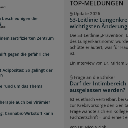
TOP-MELDUNGEN
band
Update 2026
 beschleunigen die
S3-Leitlinie Lungenkre
g
wichtigsten Änderun
band
Die S3-Leitlinie „Prävention,
inem zertifizierten Zentrum
des Lungenkarzinoms“ wurde a
Schütte erläutert, was für Ha
ist.
lft gegen die gefährliche
Ein Interview von Dr. Miriam 
 Adipositas: So gelingt der
in
Frage an die Ethiker
Darf der Intimbereich
zte rund um das Thema
ausgelassen werden?
Ist es ethisch vertretbar, b
herapie auch bei Virämie?
zur Krebsvorsorge den Genita
Frage wandte sich ein Kollege
g: Cannabis-Wirkstoff kann
Fachzeitschrift – und erhielt 
Von Dr. Nicola Zink