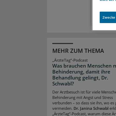
Zugr
Zwecke
MEHR ZUM THEMA
„ÄrzteTag“-Podcast
Was brauchen Menschen m
Behinderung, damit ihre
Behandlung gelingt, Dr.
Schwabl?
Der Arztbesuch ist für viele Mensch
Behinderung mit Angst und Stress
verbunden – so dass sie ihn, wo es 
vermeiden.
Dr. Janina Schwabl
erkl
„ÄrzteTag“-Podcast, warum diese Än