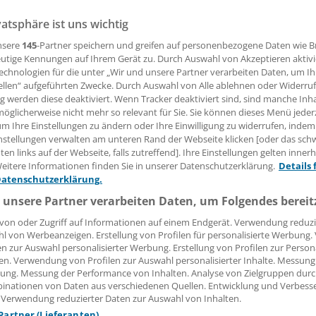
vatsphäre ist uns wichtig
, wenn Patienten ausfällig oder beleidigend werden? Mit Sch
nsere
145
-Partner speichern und greifen auf personenbezogene Daten wie 
ler Sven Blumenrath. Er gibt Tipps, wie sich Praxisteams au
utige Kennungen auf Ihrem Gerät zu. Durch Auswahl von Akzeptieren aktivi
sprächssituationen vorbereiten können.
echnologien für die unter „Wir und unsere Partner verarbeiten Daten, um I
ellen“ aufgeführten Zwecke. Durch Auswahl von Alle ablehnen oder Widerruf
ng werden diese deaktiviert. Wenn Tracker deaktiviert sind, sind manche Inh
öglicherweise nicht mehr so relevant für Sie. Sie können dieses Menü jeder
 Leserin, lieber Leser,
um Ihre Einstellungen zu ändern oder Ihre Einwilligung zu widerrufen, indem
nstellungen verwalten am unteren Rand der Webseite klicken [oder das sc
tändigen Beitrag können Sie lesen, sobald Sie sich eingelogg
en links auf der Webseite, falls zutreffend]. Ihre Einstellungen gelten inner
eitere Informationen finden Sie in unserer Datenschutzerklärung.
Details 
Jetzt anmelden »
Kostenlos registriere
Datenschutzerklärung.
 unsere Partner verarbeiten Daten, um Folgendes bereit
 vergessen?
es Problem beim Login?
von oder Zugriff auf Informationen auf einem Endgerät. Verwendung reduzi
l von Werbeanzeigen. Erstellung von Profilen für personalisierte Werbung
en zur Auswahl personalisierter Werbung. Erstellung von Profilen zur Person
dung ist mit wenigen Klicks erledigt und kostenlos.
en. Verwendung von Profilen zur Auswahl personalisierter Inhalte. Messung
teile des kostenlosen Login:
ung. Messung der Performance von Inhalten. Analyse von Zielgruppen durch
inationen von Daten aus verschiedenen Quellen. Entwicklung und Verbess
r
Analysen, Hintergründe und Infografiken
 Verwendung reduzierter Daten zur Auswahl von Inhalten.
usive
Interviews und Praxis-Tipps
 Partner (Lieferanten)