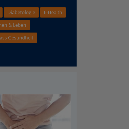
Diabetologie
E-Health
hen & Leben
ass Gesundheit