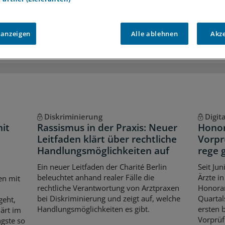
iff auf alle
medizinischen Berichte und Kommentare
Voraussetzungen für den Zugang
 anzeigen
Alle ablehnen
Akz
Diskriminierung
Digit
it
Rassismus in der Praxis: Neuer
Honor
Leitfaden klärt über rechtliche
Vorpr
Handlungsmöglichkeiten auf
rege 
Ein neuer Leitfaden der Charité Berlin
Seit Ju
beleuchtet anhand realer Fälle die
Ärzte i
en mit
rechtliche Verantwortung von Arztpraxen
Honora
bei Diskriminierung und zeigt auf, welche
Quartal
geht,
Handlungsmöglichkeiten es gibt.
ersten 
ärt im
Vorprüf
gste so