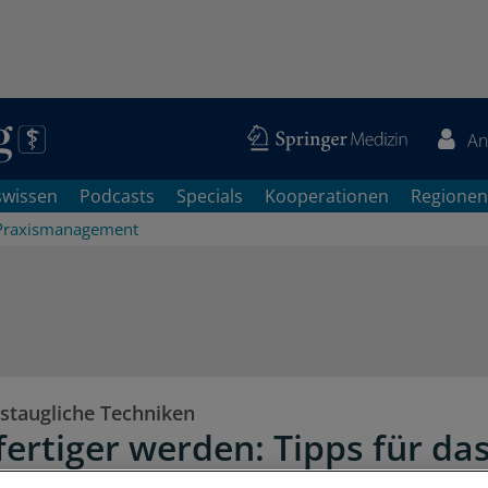
An
swissen
Podcasts
Specials
Kooperationen
Regionen
Praxismanagement
gstaugliche Techniken
fertiger werden: Tipps für da
steam