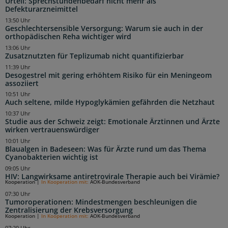
Urteil: Sprechstundenbedarf nicht mehr als
Defekturarzneimittel
13:50 Uhr
Geschlechtersensible Versorgung: Warum sie auch in der
orthopädischen Reha wichtiger wird
13:06 Uhr
Zusatznutzten für Teplizumab nicht quantifizierbar
11:39 Uhr
Desogestrel mit gering erhöhtem Risiko für ein Meningeom
assoziiert
10:51 Uhr
Auch seltene, milde Hypoglykämien gefährden die Netzhaut
10:37 Uhr
Studie aus der Schweiz zeigt: Emotionale Ärztinnen und Ärzte
wirken vertrauenswürdiger
10:01 Uhr
Blaualgen in Badeseen: Was für Ärzte rund um das Thema
Cyanobakterien wichtig ist
09:05 Uhr
HIV: Langwirksame antiretrovirale Therapie auch bei Virämie?
Kooperation
|
In Kooperation mit:
AOK-Bundesverband
07:30 Uhr
Tumoroperationen: Mindestmengen beschleunigen die
Zentralisierung der Krebsversorgung
Kooperation
|
In Kooperation mit:
AOK-Bundesverband