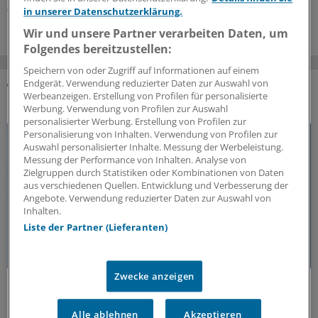
05.08.2026
in unserer Datenschutzerklärung.
Wir und unsere Partner verarbeiten Daten, um
Folgendes bereitzustellen:
Speichern von oder Zugriff auf Informationen auf einem
Endgerät. Verwendung reduzierter Daten zur Auswahl von
Werbeanzeigen. Erstellung von Profilen für personalisierte
DAS KÖNNTE SIE AUCH INTERESSIEREN
Werbung. Verwendung von Profilen zur Auswahl
personalisierter Werbung. Erstellung von Profilen zur
Personalisierung von Inhalten. Verwendung von Profilen zur
Auswahl personalisierter Inhalte. Messung der Werbeleistung.
Messung der Performance von Inhalten. Analyse von
Zielgruppen durch Statistiken oder Kombinationen von Daten
aus verschiedenen Quellen. Entwicklung und Verbesserung der
Angebote. Verwendung reduzierter Daten zur Auswahl von
Inhalten.
Liste der Partner (Lieferanten)
Zwecke anzeigen
50 Jahre Jung-Preis
Freiheit als Voraussetzung für medizinischen
Fortschritt
Alle ablehnen
Akzeptieren