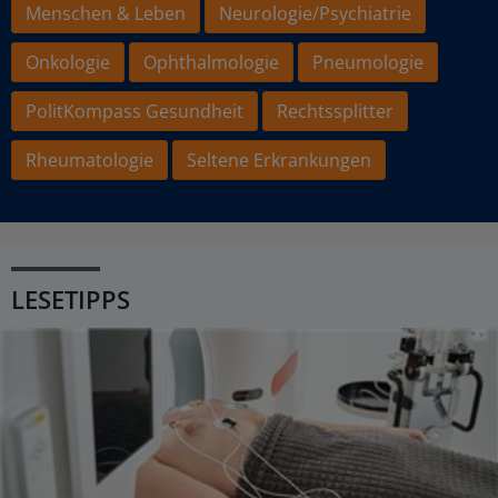
Menschen & Leben
Neurologie/Psychiatrie
Onkologie
Ophthalmologie
Pneumologie
PolitKompass Gesundheit
Rechtssplitter
Rheumatologie
Seltene Erkrankungen
LESETIPPS