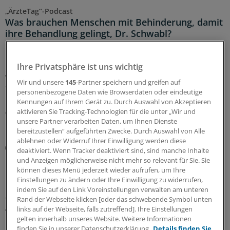
„ÄrzteTag“-Podcast
Was brauchen Menschen mit Behinderung, damit
ihre Behandlung gelingt, Dr. Schwabl?
Der Arztbesuch ist für viele Menschen mit Behinderung
mit Angst und Stress verbunden – so dass sie ihn, wo es
Ihre Privatsphäre ist uns wichtig
geht, vermeiden.
Dr. Janina Schwabl
erklärt im
Wir und unsere
145
-Partner speichern und greifen auf
„ÄrzteTag“-Podcast, warum diese Ängste so groß sind
personenbezogene Daten wie Browserdaten oder eindeutige
und was Ärztinnen und Ärzte tun können.
Kennungen auf Ihrem Gerät zu. Durch Auswahl von Akzeptieren
aktivieren Sie Tracking-Technologien für die unter „Wir und
05.08.2026
unsere Partner verarbeiten Daten, um Ihnen Dienste
bereitzustellen“ aufgeführten Zwecke. Durch Auswahl von Alle
ablehnen oder Widerruf Ihrer Einwilligung werden diese
Diskriminierung
deaktiviert. Wenn Tracker deaktiviert sind, sind manche Inhalte
Rassismus in der Praxis: Neuer Leitfaden klärt
und Anzeigen möglicherweise nicht mehr so relevant für Sie. Sie
über rechtliche Handlungsmöglichkeiten auf
können dieses Menü jederzeit wieder aufrufen, um Ihre
Einstellungen zu ändern oder Ihre Einwilligung zu widerrufen,
Ein neuer Leitfaden der Charité Berlin beleuchtet
indem Sie auf den Link Voreinstellungen verwalten am unteren
anhand realer Fälle die rechtliche Verantwortung von
Rand der Webseite klicken [oder das schwebende Symbol unten
Arztpraxen bei Diskriminierung und zeigt auf, welche
links auf der Webseite, falls zutreffend]. Ihre Einstellungen
Handlungsmöglichkeiten es gibt.
gelten innerhalb unseres Website. Weitere Informationen
finden Sie in unserer Datenschutzerklärung.
Details finden Sie