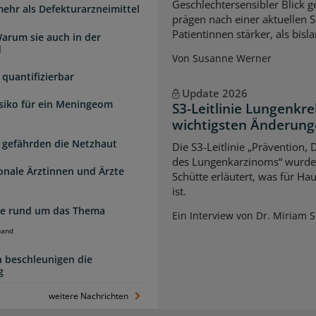
Geschlechtersensibler Blick 
mehr als Defekturarzneimittel
prägen nach einer aktuellen S
Patientinnen stärker, als bi
arum sie auch in der
d
Von Susanne Werner
quantifizierbar
Update 2026
isiko für ein Meningeom
S3-Leitlinie Lungenkre
wichtigsten Änderun
 gefährden die Netzhaut
Die S3-Leitlinie „Prävention,
des Lungenkarzinoms“ wurde a
ionale Ärztinnen und Ärzte
Schütte erläutert, was für Ha
ist.
zte rund um das Thema
Ein Interview von Dr. Miriam 
band
 beschleunigen die
g
weitere Nachrichten