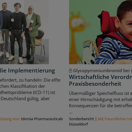
ür die Implementierung
Glycopyrroniumbromid bei s
Wirtschaftliche Veror
gefordert, zu handeln: Die elfte
Praxisbesonderheit
schen Klassifikation der
heitsprobleme (ICD-11) ist
Übermäßiger Speichelfluss ist
 Deutschland gültig, aber
einer Hirnschädigung mit erhe
Konsequenzen für die betroffe
...
tützung von:
Idorsia Pharmaceuticals
Sonderbericht
|
Mit freundlicher U
Düsseldorf