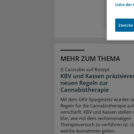
Liste der
Zugr
Zwecke
MEHR ZUM THEMA
Cannabis auf Rezept
KBV und Kassen präzisiere
neuen Regeln zur
Cannabistherapie
Mit dem GKV-Spargestetz wurden a
Regeln für die Cannabistherapie auf
verschärft. KBV und Kassen stellen
klar, wie mit dem sechsmonatigen
Therapieversuch zu verfahren ist. 
welche Ausnahmen gelten.