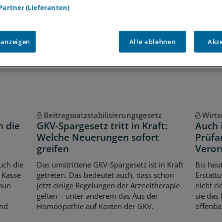
 Partner (Lieferanten)
iff auf alle
medizinischen Berichte und Kommentare
Voraussetzungen für den Zugang
 anzeigen
Alle ablehnen
Akz
Beitragssatzstabilisierungsgesetz
Wirts
n die
GKV-Spargesetz tritt in Kraft:
Auch 
Welche Neuerungen sofort
Prüfa
greifen
Vero
uch die
Das umstrittene GKV-Spargesetz ist in Kraft
Bis heu
 Kasse
getreten. Das bedeutet auch, dass schon
Erstatt
 nun
jetzt einige Regelungen der Arzneitherapie
nicht r
gelten – unter anderem das Aus der
sie das
Und
Homöopathie auf Kosten der GKV.
offenbar