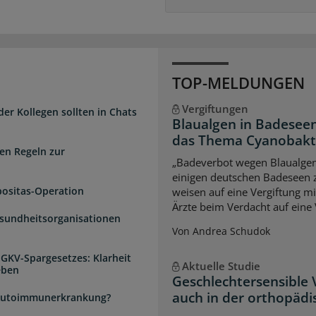
TOP-MELDUNGEN
Vergiftungen
der Kollegen sollten in Chats
Blaualgen in Badeseen
das Thema Cyanobakter
en Regeln zur
„Badeverbot wegen Blaualgen
einigen deutschen Badeseen
positas-Operation
weisen auf eine Vergiftung m
Ärzte beim Verdacht auf eine 
esundheitsorganisationen
Von Andrea Schudok
 GKV-Spargesetzes: Klarheit
Aktuelle Studie
eben
Geschlechtersensible
auch in der orthopädi
e Autoimmunerkrankung?