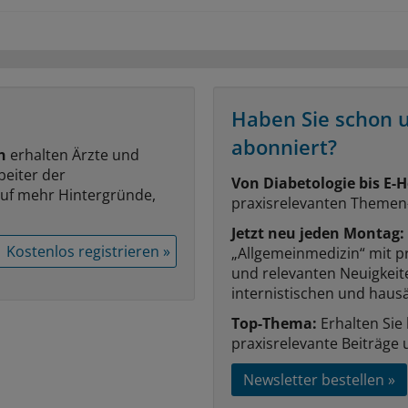
Haben Sie schon 
abonniert?
n
erhalten Ärzte und
beiter der
Von Diabetologie bis E-H
auf mehr Hintergründe,
praxisrelevanten Themen
Jetzt neu jeden Montag:
Kostenlos registrieren »
„Allgemeinmedizin“ mit p
und relevanten Neuigkei
internistischen und hausä
Top-Thema:
Erhalten Sie
praxisrelevante Beiträge 
Newsletter bestellen »