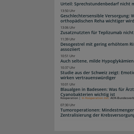
Urteil: Sprechstundenbedarf nicht 
13:50 Uhr
Geschlechtersensible Versorgung: W
orthopädischen Reha wichtiger wir
13:06 Uhr
Zusatznutzten für Teplizumab nicht 
11:39 Uhr
Desogestrel mit gering erhöhtem R
assoziiert
10:51 Uhr
Auch seltene, milde Hypoglykämien
10:37 Uhr
Studie aus der Schweiz zeigt: Emot
wirken vertrauenswürdiger
10:01 Uhr
Blaualgen in Badeseen: Was für Är
Cyanobakterien wichtig ist
Kooperation
|
In Kooperation mit:
AOK-Bundesver
07:30 Uhr
Tumoroperationen: Mindestmengen
Zentralisierung der Krebsversorgun