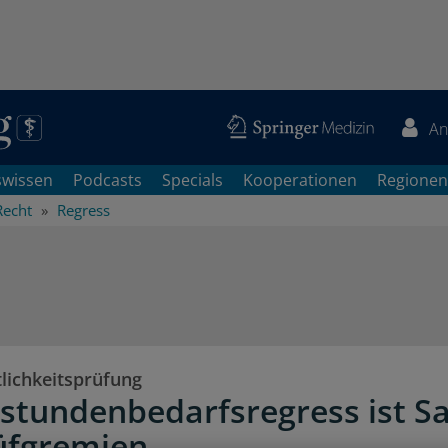
An
swissen
Podcasts
Specials
Kooperationen
Regionen
Recht
Regress
tlichkeitsprüfung
stundenbedarfsregress ist S
üfgremien