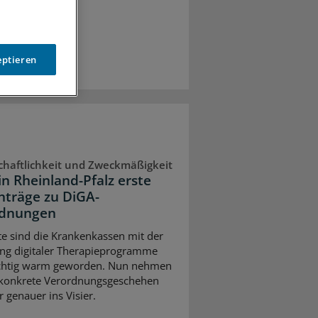
eptieren
chaftlichkeit und Zweckmäßigkeit
in Rheinland-Pfalz erste
nträge zu DiGA-
rdnungen
te sind die Krankenkassen mit der
ung digitaler Therapieprogramme
ichtig warm geworden. Nun nehmen
 konkrete Verordnungsgeschehen
 genauer ins Visier.