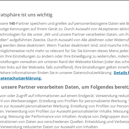
vatsphäre ist uns wichtig
teil des Bundessozialgerichts müssen sieben KVen nun ihre
rdnungen von Sprechstundenbedarf ändern. Betroffene Ärz
nsere
145
-Partner speichern und greifen auf personenbezogene Daten wie 
f Verjährung hoffen.
utige Kennungen auf Ihrem Gerät zu. Durch Auswahl von Akzeptieren aktivi
echnologien für die unter „Wir und unsere Partner verarbeiten Daten, um I
ellen“ aufgeführten Zwecke. Durch Auswahl von Alle ablehnen oder Widerruf
ng werden diese deaktiviert. Wenn Tracker deaktiviert sind, sind manche Inh
 Leserin, lieber Leser,
öglicherweise nicht mehr so relevant für Sie. Sie können dieses Menü jeder
um Ihre Einstellungen zu ändern oder Ihre Einwilligung zu widerrufen, indem
tändigen Beitrag können Sie lesen, sobald Sie sich eingelogg
nstellungen verwalten am unteren Rand der Webseite klicken [oder das sc
en links auf der Webseite, falls zutreffend]. Ihre Einstellungen gelten inner
Jetzt anmelden »
Kostenlos registriere
eitere Informationen finden Sie in unserer Datenschutzerklärung.
Details 
Datenschutzerklärung.
 vergessen?
 unsere Partner verarbeiten Daten, um Folgendes bereit
es Problem beim Login?
von oder Zugriff auf Informationen auf einem Endgerät. Verwendung reduzi
l von Werbeanzeigen. Erstellung von Profilen für personalisierte Werbung
dung ist mit wenigen Klicks erledigt und kostenlos.
en zur Auswahl personalisierter Werbung. Erstellung von Profilen zur Person
teile des kostenlosen Login:
en. Verwendung von Profilen zur Auswahl personalisierter Inhalte. Messung
ung. Messung der Performance von Inhalten. Analyse von Zielgruppen durch
r
Analysen, Hintergründe und Infografiken
inationen von Daten aus verschiedenen Quellen. Entwicklung und Verbess
 Verwendung reduzierter Daten zur Auswahl von Inhalten.
usive
Interviews und Praxis-Tipps