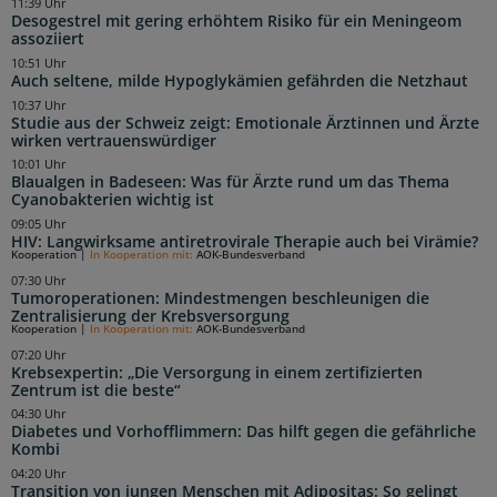
11:39 Uhr
Desogestrel mit gering erhöhtem Risiko für ein Meningeom
assoziiert
10:51 Uhr
Auch seltene, milde Hypoglykämien gefährden die Netzhaut
10:37 Uhr
Studie aus der Schweiz zeigt: Emotionale Ärztinnen und Ärzte
wirken vertrauenswürdiger
10:01 Uhr
Blaualgen in Badeseen: Was für Ärzte rund um das Thema
Cyanobakterien wichtig ist
09:05 Uhr
HIV: Langwirksame antiretrovirale Therapie auch bei Virämie?
Kooperation
|
In Kooperation mit:
AOK-Bundesverband
07:30 Uhr
Tumoroperationen: Mindestmengen beschleunigen die
Zentralisierung der Krebsversorgung
Kooperation
|
In Kooperation mit:
AOK-Bundesverband
07:20 Uhr
Krebsexpertin: „Die Versorgung in einem zertifizierten
Zentrum ist die beste“
04:30 Uhr
Diabetes und Vorhofflimmern: Das hilft gegen die gefährliche
Kombi
04:20 Uhr
Transition von jungen Menschen mit Adipositas: So gelingt