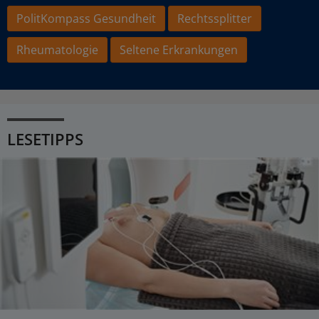
PolitKompass Gesundheit
Rechtssplitter
Rheumatologie
Seltene Erkrankungen
LESETIPPS