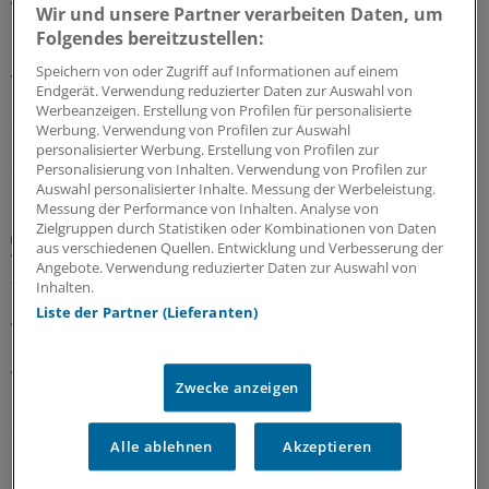
Wir und unsere Partner verarbeiten Daten, um
Das Berufsobergericht für Heilberufe Berlin kippt den
Folgendes bereitzustellen:
Rügebescheid einer Ärztekammer, die einem Arzt
Speichern von oder Zugriff auf Informationen auf einem
vorwirft, er habe die Gefährlichkeit der Corona-
Endgerät. Verwendung reduzierter Daten zur Auswahl von
Pandemie unrichtig und verharmlosend dargestellt und
Werbeanzeigen. Erstellung von Profilen für personalisierte
damit seine Berufspflichten verletzt.
Werbung. Verwendung von Profilen zur Auswahl
personalisierter Werbung. Erstellung von Profilen zur
27.07.2026
Personalisierung von Inhalten. Verwendung von Profilen zur
Auswahl personalisierter Inhalte. Messung der Werbeleistung.
Messung der Performance von Inhalten. Analyse von
Zielgruppen durch Statistiken oder Kombinationen von Daten
Aufgabenteilung
aus verschiedenen Quellen. Entwicklung und Verbesserung der
Wie Delegation in der Rheumatologie
Angebote. Verwendung reduzierter Daten zur Auswahl von
funktionieren kann
Inhalten.
Liste der Partner (Lieferanten)
Ärztliche Aufgaben zu delegieren, ist in den meisten
rheumatologischen Praxen längst Standard. Wie
Ärztinnen und Ärzte Delegation implementieren können
Zwecke anzeigen
und was es dafür braucht, zeigt ein Leitfaden.
27.07.2026
Alle ablehnen
Akzeptieren