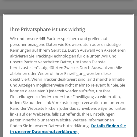
MEHR ZUM THEMA
Ihre Privatsphäre ist uns wichtig
Wir und unsere
145
-Partner speichern und greifen auf
Gesundheitsbezogene Testlogos
personenbezogene Daten wie Browserdaten oder eindeutige
Bundesgerichtshof zu Focus-Ärztesiegeln: Für
Kennungen auf Ihrem Gerät zu. Durch Auswahl von Akzeptieren
Ärzterankings gelten strenge Maßstäbe
aktivieren Sie Tracking-Technologien für die unter „Wir und
unsere Partner verarbeiten Daten, um Ihnen Dienste
Der Bundesgerichtshof verschärft Anforderungen an
bereitzustellen“ aufgeführten Zwecke. Durch Auswahl von Alle
Ärztesiegel: Focus-Auszeichnungen müssten
ablehnen oder Widerruf Ihrer Einwilligung werden diese
Aussagekraft und Grenzen des Rankings klar erkennen
deaktiviert. Wenn Tracker deaktiviert sind, sind manche Inhalte
lassen. Das OLG muss nun erneut prüfen, ob
und Anzeigen möglicherweise nicht mehr so relevant für Sie. Sie
können dieses Menü jederzeit wieder aufrufen, um Ihre
Irreführung vorliegt.
Einstellungen zu ändern oder Ihre Einwilligung zu widerrufen,
30.07.2026
indem Sie auf den Link Voreinstellungen verwalten am unteren
Rand der Webseite klicken [oder das schwebende Symbol unten
links auf der Webseite, falls zutreffend]. Ihre Einstellungen
gelten innerhalb unseres Website. Weitere Informationen
Berufsobergericht für Heilberufe Berlin
finden Sie in unserer Datenschutzerklärung.
Details finden Sie
Urteil: Kein Maulkorb für Ärzte wegen
in unserer Datenschutzerklärung.
Äußerungen zu COVID-Pandemie