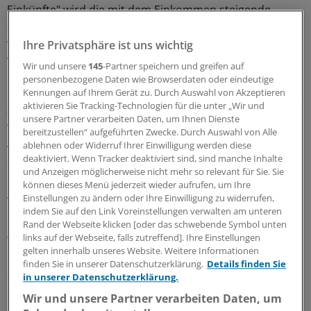
Einkünfte" wird die mit dem Einkommen steigende
Steuerprogression quasi gekappt. Der Verkaufserlös
wird so besteuert, als würde er nicht in einem, sondern
Ihre Privatsphäre ist uns wichtig
verteilt auf fünf Jahre erzielt.
Wir und unsere
145
-Partner speichern und greifen auf
personenbezogene Daten wie Browserdaten oder eindeutige
Nach einer Betriebsprüfung änderte das Finanzamt 2002
Kennungen auf Ihrem Gerät zu. Durch Auswahl von Akzeptieren
aktivieren Sie Tracking-Technologien für die unter „Wir und
allerdings seine Meinung: Weil das Grundstück als
unsere Partner verarbeiten Daten, um Ihnen Dienste
wesentliche Grundlage für den Praxisbetrieb im
bereitzustellen“ aufgeführten Zwecke. Durch Auswahl von Alle
Alleinbesitz des ersten Arztes geblieben sei, greife die
ablehnen oder Widerruf Ihrer Einwilligung werden diese
deaktiviert. Wenn Tracker deaktiviert sind, sind manche Inhalte
Steuervergünstigung nicht.
und Anzeigen möglicherweise nicht mehr so relevant für Sie. Sie
können dieses Menü jederzeit wieder aufrufen, um Ihre
Arzt wechselte Wirtschaftsprüfer
Einstellungen zu ändern oder Ihre Einwilligung zu widerrufen,
indem Sie auf den Link Voreinstellungen verwalten am unteren
Inzwischen hatte der Arzt eine neue
Rand der Webseite klicken [oder das schwebende Symbol unten
links auf der Webseite, falls zutreffend]. Ihre Einstellungen
Wirtschaftsprüfungsgesellschaft mit der Steuerberatung
gelten innerhalb unseres Website. Weitere Informationen
beauftragt. Die legte Widerspruch gegen den Bescheid
finden Sie in unserer Datenschutzerklärung.
Details finden Sie
ein, der aber ohne Erfolg blieb.
in unserer Datenschutzerklärung.
Wir und unsere Partner verarbeiten Daten, um
Daraufhin zahlt der Arzt rund 223.000 Euro Steuern