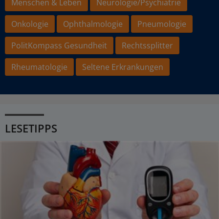
Menschen & Leben
Neurologie/Psychiatrie
Onkologie
Ophthalmologie
Pneumologie
PolitKompass Gesundheit
Rechtssplitter
Rheumatologie
Seltene Erkrankungen
LESETIPPS