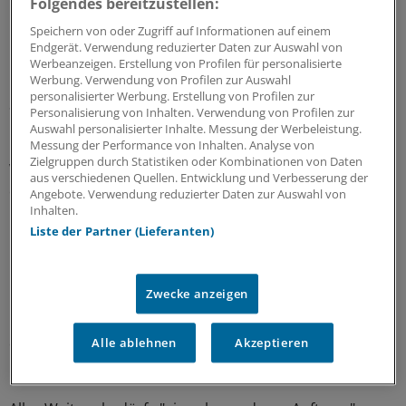
Folgendes bereitzustellen:
nach. - Und ärgerte sich, dass der frühere Steuerberater
Speichern von oder Zugriff auf Informationen auf einem
ihn nicht auf die Nachteile hingewiesen hatte, wenn er
Endgerät. Verwendung reduzierter Daten zur Auswahl von
nicht auch Grundstücksanteile an seinen Kollegen
Werbeanzeigen. Erstellung von Profilen für personalisierte
Werbung. Verwendung von Profilen zur Auswahl
überträgt. Forderungen gegen den früheren
personalisierter Werbung. Erstellung von Profilen zur
Steuerberater waren allerdings gerade verjährt.
Personalisierung von Inhalten. Verwendung von Profilen zur
Auswahl personalisierter Inhalte. Messung der Werbeleistung.
Messung der Performance von Inhalten. Analyse von
Mit seiner Klage verlangte der Arzt daher, die
Zielgruppen durch Statistiken oder Kombinationen von Daten
Wirtschaftsprüfungsgesellschaft müsse ihm dieses Geld
aus verschiedenen Quellen. Entwicklung und Verbesserung der
ersetzen. Denn sie hätte ihn noch rechtzeitig darauf
Angebote. Verwendung reduzierter Daten zur Auswahl von
Inhalten.
hinweisen können und müssen, dass mögliche
Liste der Partner (Lieferanten)
Regressforderungen gegen den alten Steuerberater
bald verjähren.
Zwecke anzeigen
Doch das war nicht ihre Aufgabe, so der BGH. Das
übliche allgemeine Mandat eines Steuerberaters
erstrecke sich bei Ärzten und anderen Freiberuflern auf
Alle ablehnen
Akzeptieren
Buchhaltung, Jahresabschlüsse und Steuererklärungen.