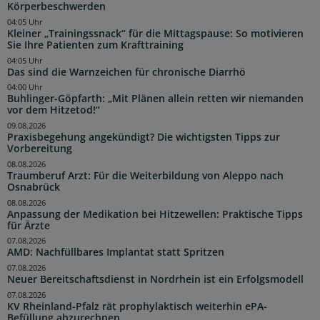
Körperbeschwerden
04:05 Uhr
Kleiner „Trainingssnack“ für die Mittagspause: So motivieren
Sie Ihre Patienten zum Krafttraining
04:05 Uhr
Das sind die Warnzeichen für chronische Diarrhö
04:00 Uhr
Buhlinger-Göpfarth: „Mit Plänen allein retten wir niemanden
vor dem Hitzetod!“
09.08.2026
Praxisbegehung angekündigt? Die wichtigsten Tipps zur
Vorbereitung
08.08.2026
Traumberuf Arzt: Für die Weiterbildung von Aleppo nach
Osnabrück
08.08.2026
Anpassung der Medikation bei Hitzewellen: Praktische Tipps
für Ärzte
07.08.2026
AMD: Nachfüllbares Implantat statt Spritzen
07.08.2026
Neuer Bereitschaftsdienst in Nordrhein ist ein Erfolgsmodell
07.08.2026
KV Rheinland-Pfalz rät prophylaktisch weiterhin ePA-
Befüllung abzurechnen