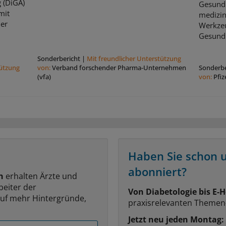
 (DiGA)
Gesundh
mit
medizin
her
Werkze
Gesundh
Sonderbericht
|
Mit freundlicher Unterstützung
tützung
von:
Verband forschender Pharma-Unternehmen
Sonderbe
(vfa)
von:
Pfi
Haben Sie schon 
abonniert?
n
erhalten Ärzte und
beiter der
Von Diabetologie bis E-H
auf mehr Hintergründe,
praxisrelevanten Themen
Jetzt neu jeden Montag: