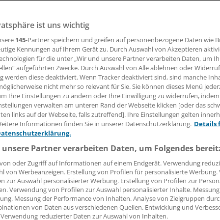
vatsphäre ist uns wichtig
in und Social Media – passt das zusammen? Und was könne
ewertungen im Web tun? Dazu Tipps von Experten.
nsere
145
-Partner speichern und greifen auf personenbezogene Daten wie 
utige Kennungen auf Ihrem Gerät zu. Durch Auswahl von Akzeptieren aktivi
echnologien für die unter „Wir und unsere Partner verarbeiten Daten, um I
ellen“ aufgeführten Zwecke. Durch Auswahl von Alle ablehnen oder Widerruf
 Leserin, lieber Leser,
ng werden diese deaktiviert. Wenn Tracker deaktiviert sind, sind manche Inh
öglicherweise nicht mehr so relevant für Sie. Sie können dieses Menü jeder
tändigen Beitrag können Sie lesen, sobald Sie sich eingelogg
um Ihre Einstellungen zu ändern oder Ihre Einwilligung zu widerrufen, indem
nstellungen verwalten am unteren Rand der Webseite klicken [oder das sc
Jetzt anmelden »
Kostenlos registriere
en links auf der Webseite, falls zutreffend]. Ihre Einstellungen gelten inner
eitere Informationen finden Sie in unserer Datenschutzerklärung.
Details 
 vergessen?
Datenschutzerklärung.
es Problem beim Login?
 unsere Partner verarbeiten Daten, um Folgendes bereit
dung ist mit wenigen Klicks erledigt und kostenlos.
von oder Zugriff auf Informationen auf einem Endgerät. Verwendung reduzi
l von Werbeanzeigen. Erstellung von Profilen für personalisierte Werbung
teile des kostenlosen Login:
en zur Auswahl personalisierter Werbung. Erstellung von Profilen zur Person
en. Verwendung von Profilen zur Auswahl personalisierter Inhalte. Messung
r
Analysen, Hintergründe und Infografiken
ung. Messung der Performance von Inhalten. Analyse von Zielgruppen durch
usive
Interviews und Praxis-Tipps
inationen von Daten aus verschiedenen Quellen. Entwicklung und Verbess
 Verwendung reduzierter Daten zur Auswahl von Inhalten.
iff auf alle
medizinischen Berichte und Kommentare