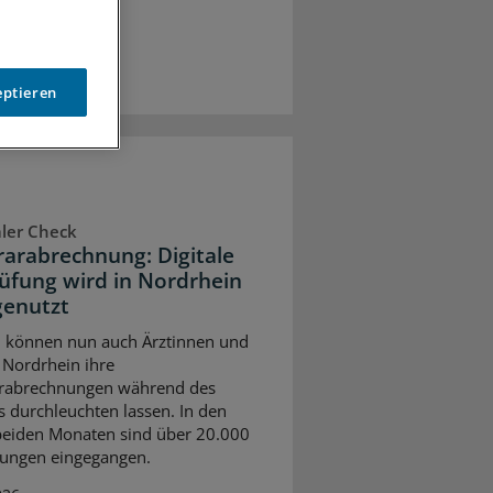
eptieren
aler Check
arabrechnung: Digitale
üfung wird in Nordrhein
genutzt
ni können nun auch Ärztinnen und
n Nordrhein ihre
rabrechnungen während des
s durchleuchten lassen. In den
beiden Monaten sind über 20.000
ungen eingegangen.