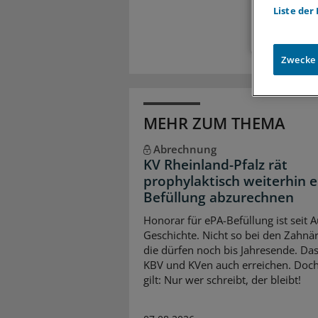
Liste der
Zwecke
MEHR ZUM THEMA
Abrechnung
KV Rheinland-Pfalz rät
prophylaktisch weiterhin 
Befüllung abzurechnen
Honorar für ePA-Befüllung ist seit 
Geschichte. Nicht so bei den Zahnär
die dürfen noch bis Jahresende. Da
KBV und KVen auch erreichen. Doch
gilt: Nur wer schreibt, der bleibt!