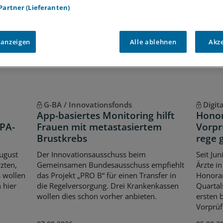
 Partner (Lieferanten)
Voraussetzungen für den Zugang
 anzeigen
Alle ablehnen
Akz
G-BA / Innovationsfonds
Digit
App-basiertes Monitoring hilft
Honor
ePA-
Frauen mit metastasiertem
Vorpr
Brustkrebs
rege 
August
Der Innovationsausschuss beim
Seit Ju
zten,
Gemeinsamen Bundesausschuss empfiehlt
Ärzte i
s wollen
das Projekt „PRO B“ für einen Transfer in
Honora
 hier
die Regelversorgung. Drei Krankenkassen
Quartal
wollen dies schon vorher anbieten.
ersten 
Vorprüf