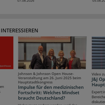
07.08.2026
05.08.2
 INTERESSIEREN
Johnson & Johnson Open House-
Video z
Veranstaltung am 26. Juni 2025 beim
J&J O
Hauptstadtkongress
Haupt
Impulse für den medizinischen
ten
s
Fortschritt: Welches Mindset
Expert:i
Bereich
braucht Deutschland?
diskutie