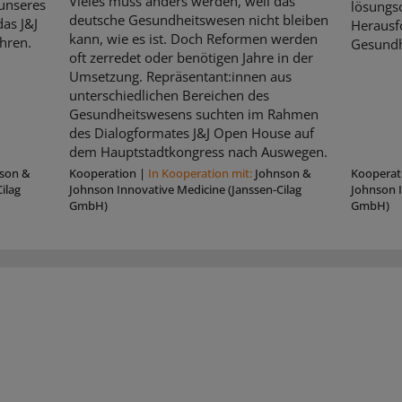
Vieles muss anders werden, weil das
unseres
lösungso
deutsche Gesundheitswesen nicht bleiben
as J&J
Herausf
kann, wie es ist. Doch Reformen werden
hren.
Gesundh
oft zerredet oder benötigen Jahre in der
Umsetzung. Repräsentant:innen aus
unterschiedlichen Bereichen des
Gesundheitswesens suchten im Rahmen
des Dialogformates J&J Open House auf
dem Hauptstadtkongress nach Auswegen.
son &
Kooperation
|
In Kooperation mit:
Johnson &
Kooperat
ilag
Johnson Innovative Medicine (Janssen-Cilag
Johnson I
GmbH)
GmbH)