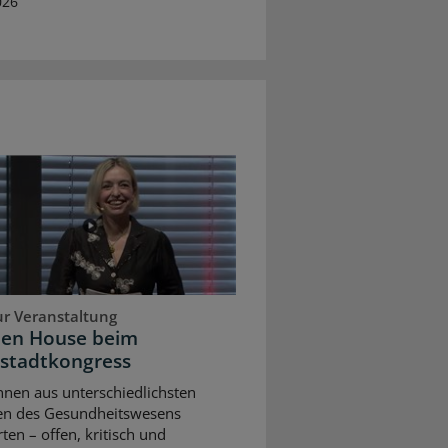
026
ur Veranstaltung
pen House beim
stadtkongress
nnen aus unterschiedlichsten
en des Gesundheitswesens
rten – offen, kritisch und