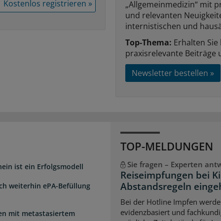
Kostenlos registrieren »
„Allgemeinmedizin“ mit p
und relevanten Neuigkei
internistischen und hausä
Top-Thema:
Erhalten Sie
praxisrelevante Beiträge 
Newsletter bestellen »
TOP-MELDUNGEN
Sie fragen – Experten ant
ein ist ein Erfolgsmodell
Reiseimpfungen bei K
Abstandsregeln einge
sch weiterhin ePA-Befüllung
Bei der Hotline Impfen werde
evidenzbasiert und fachkundi
uen mit metastasiertem