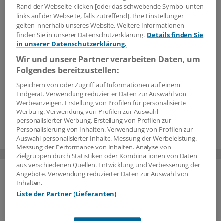
Rand der Webseite klicken [oder das schwebende Symbol unten
Juli-Sitzung des CHMP
links auf der Webseite, falls zutreffend]. Ihre Einstellungen
Acht Pharma-Innovationen auf der Zielgeraden
gelten innerhalb unseres Website. Weitere Informationen
zur EU-Zulassung
finden Sie in unserer Datenschutzerklärung.
Details finden Sie
in unserer Datenschutzerklärung.
Neue Ansätze gegen zu hohe Cholesterinwerte bildeten
einen Schwerpunkt der jüngsten Experten-Begutachtung
Wir und unsere Partner verarbeiten Daten, um
bei der EMA: Auch gab es Zulassungsempfehlungen für
Folgendes bereitzustellen:
Wirkstoffe gegen Plaque-Psoriasis, primäre biliäre
Speichern von oder Zugriff auf Informationen auf einem
Cholangitis, COVID-19, AMD und zerebrale
Endgerät. Verwendung reduzierter Daten zur Auswahl von
Adrenoleukodystrophie.
Werbeanzeigen. Erstellung von Profilen für personalisierte
Werbung. Verwendung von Profilen zur Auswahl
24.07.2026
personalisierter Werbung. Erstellung von Profilen zur
Personalisierung von Inhalten. Verwendung von Profilen zur
Auswahl personalisierter Inhalte. Messung der Werbeleistung.
Messung der Performance von Inhalten. Analyse von
Zielgruppen durch Statistiken oder Kombinationen von Daten
aus verschiedenen Quellen. Entwicklung und Verbesserung der
Angebote. Verwendung reduzierter Daten zur Auswahl von
DAS KÖNNTE SIE AUCH INTERESSIEREN
Inhalten.
Liste der Partner (Lieferanten)