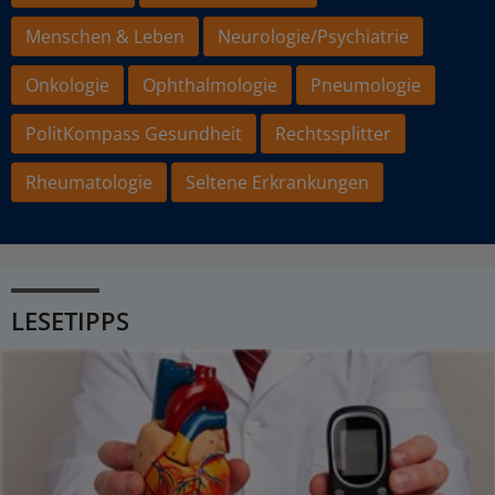
Menschen & Leben
Neurologie/Psychiatrie
Onkologie
Ophthalmologie
Pneumologie
PolitKompass Gesundheit
Rechtssplitter
Rheumatologie
Seltene Erkrankungen
LESETIPPS