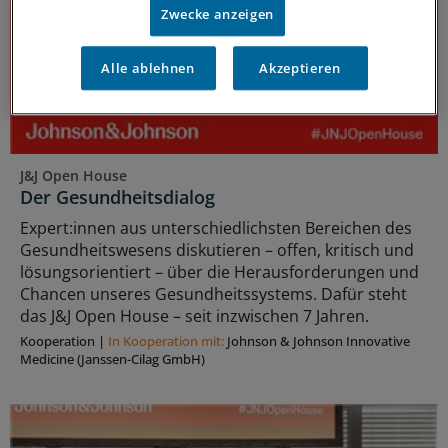
Zwecke anzeigen
Alle ablehnen
Akzeptieren
J&J Open House
Der Gesundheitsdialog
Expert:innen aus unterschiedlichsten Bereichen des
Gesundheitswesens diskutieren – offen, kritisch und
lösungsorientiert – über die Herausforderungen und
Chancen unseres Gesundheitssystems. Dafür steht
das J&J Open House – seit inzwischen 7 Jahren.
Kooperation
|
In Kooperation mit:
Johnson & Johnson Innovative
Medicine (Janssen-Cilag GmbH)