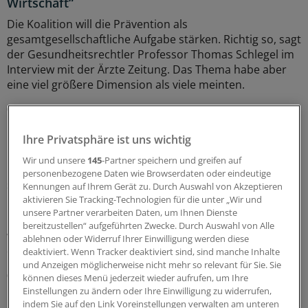
Wirtschaft“
Die Koalition will die Prävention als
gesamtgesellschaftliche Aufgabe stärken. Richtig so, sagt
der Gesundheitsrechtler Professor Thomas Schlegel im
Interview mit der Ärzte Zeitung. Das Thema habe aber
eine viel größere Dimension als viele meinten.
07.08.2026
Ihre Privatsphäre ist uns wichtig
Leitliniennutzung
Wir und unsere
145
-Partner speichern und greifen auf
Hausärzte wünschen sich Leitlinien kürzer,
personenbezogene Daten wie Browserdaten oder eindeutige
strukturierter und praxisnäher
Kennungen auf Ihrem Gerät zu. Durch Auswahl von Akzeptieren
aktivieren Sie Tracking-Technologien für die unter „Wir und
In hausärztlichen Praxen wird durchaus regelmäßig auf
unsere Partner verarbeiten Daten, um Ihnen Dienste
Leitlinien zurückgegriffen – eine Umfrage zeigt allerdings
bereitzustellen“ aufgeführten Zwecke. Durch Auswahl von Alle
wegen Zeitmangels und zu umfangreicher Dokumente
ablehnen oder Widerruf Ihrer Einwilligung werden diese
deutlichen Verbesserungsbedarf.
deaktiviert. Wenn Tracker deaktiviert sind, sind manche Inhalte
und Anzeigen möglicherweise nicht mehr so relevant für Sie. Sie
03.08.2026
können dieses Menü jederzeit wieder aufrufen, um Ihre
Einstellungen zu ändern oder Ihre Einwilligung zu widerrufen,
indem Sie auf den Link Voreinstellungen verwalten am unteren