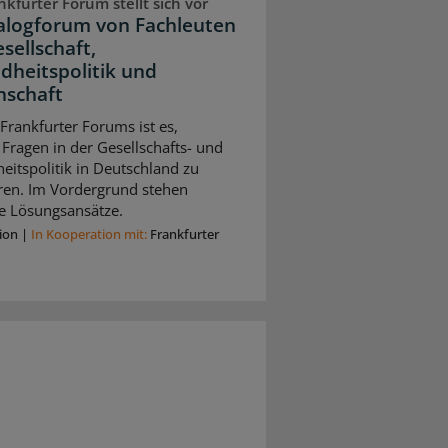
kfurter Forum stellt sich vor
ialogforum von Fachleuten
sellschaft,
dheitspolitik und
nschaft
 Frankfurter Forums ist es,
 Fragen in der Gesellschafts- und
itspolitik in Deutschland zu
eren. Im Vordergrund stehen
e Lösungsansätze.
ion
|
In Kooperation mit:
Frankfurter