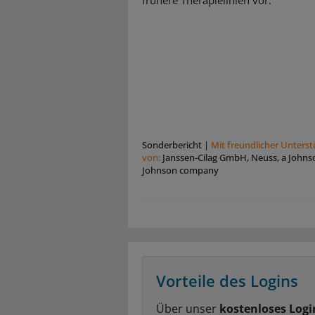
frühere Therapielinien vor.
Sonderbericht
|
Mit freundlicher Unters
von:
Janssen-Cilag GmbH, Neuss, a Johns
Johnson company
Vorteile des Logins
Über unser
kostenloses Logi