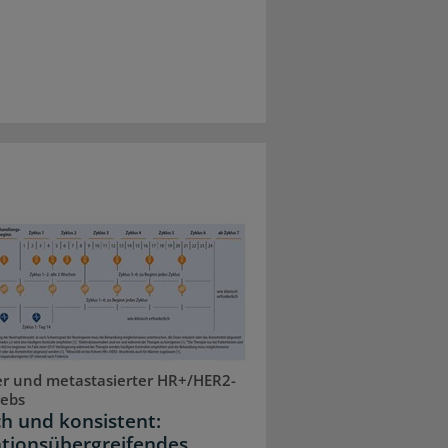
r und metastasierter HR+/HER2-
rebs
ch und konsistent:
ationsübergreifendes