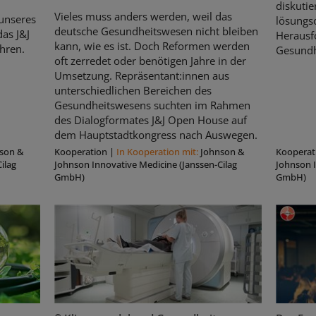
diskutie
Vieles muss anders werden, weil das
unseres
lösungso
deutsche Gesundheitswesen nicht bleiben
as J&J
Herausf
kann, wie es ist. Doch Reformen werden
hren.
Gesundh
oft zerredet oder benötigen Jahre in der
Umsetzung. Repräsentant:innen aus
unterschiedlichen Bereichen des
Gesundheitswesens suchten im Rahmen
des Dialogformates J&J Open House auf
dem Hauptstadtkongress nach Auswegen.
son &
Kooperation
|
In Kooperation mit:
Johnson &
Kooperat
ilag
Johnson Innovative Medicine (Janssen-Cilag
Johnson I
GmbH)
GmbH)