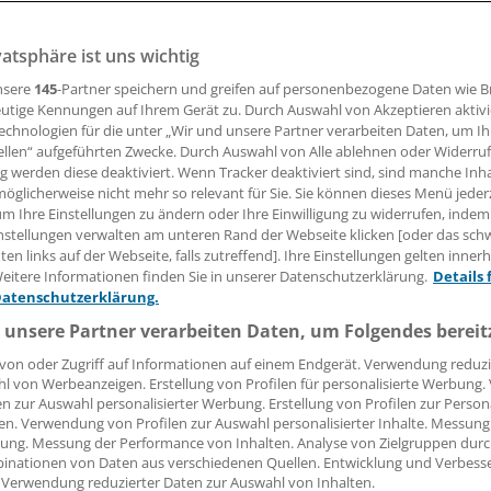
vatsphäre ist uns wichtig
a Wülfing hat über zehn Jahre eine onkologische Tagesklinik
sie in den unbezahlten Urlaub zwang. Jetzt ist sie Gründer
nsere
145
-Partner speichern und greifen auf personenbezogene Daten wie 
utige Kennungen auf Ihrem Gerät zu. Durch Auswahl von Akzeptieren aktivi
echnologien für die unter „Wir und unsere Partner verarbeiten Daten, um I
ellen“ aufgeführten Zwecke. Durch Auswahl von Alle ablehnen oder Widerruf
ng werden diese deaktiviert. Wenn Tracker deaktiviert sind, sind manche Inh
 Leserin, lieber Leser,
öglicherweise nicht mehr so relevant für Sie. Sie können dieses Menü jeder
um Ihre Einstellungen zu ändern oder Ihre Einwilligung zu widerrufen, indem
tändigen Beitrag können Sie lesen, sobald Sie sich eingelogg
nstellungen verwalten am unteren Rand der Webseite klicken [oder das sc
en links auf der Webseite, falls zutreffend]. Ihre Einstellungen gelten inner
Jetzt anmelden »
Kostenlos registriere
eitere Informationen finden Sie in unserer Datenschutzerklärung.
Details 
Datenschutzerklärung.
 vergessen?
 unsere Partner verarbeiten Daten, um Folgendes bereit
es Problem beim Login?
von oder Zugriff auf Informationen auf einem Endgerät. Verwendung reduzi
l von Werbeanzeigen. Erstellung von Profilen für personalisierte Werbung
dung ist mit wenigen Klicks erledigt und kostenlos.
en zur Auswahl personalisierter Werbung. Erstellung von Profilen zur Person
teile des kostenlosen Login:
en. Verwendung von Profilen zur Auswahl personalisierter Inhalte. Messung
ung. Messung der Performance von Inhalten. Analyse von Zielgruppen durch
r
Analysen, Hintergründe und Infografiken
inationen von Daten aus verschiedenen Quellen. Entwicklung und Verbess
 Verwendung reduzierter Daten zur Auswahl von Inhalten.
usive
Interviews und Praxis-Tipps