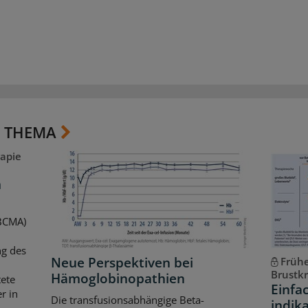
 THEMA
apie
m
(BCMA)
ng des
Neue Perspektiven bei
Frühe
Brustk
Hämoglobinopathien
ete
Einfa
r in
Die transfusionsabhängige Beta-
indik