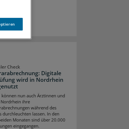
eptieren
aler Check
arabrechnung: Digitale
üfung wird in Nordrhein
genutzt
ni können nun auch Ärztinnen und
n Nordrhein ihre
rabrechnungen während des
s durchleuchten lassen. In den
beiden Monaten sind über 20.000
ungen eingegangen.