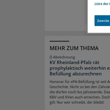
Liste der
Zugr
Zwecke
MEHR ZUM THEMA
Abrechnung
KV Rheinland-Pfalz rät
prophylaktisch weiterhin 
Befüllung abzurechnen
Honorar für ePA-Befüllung ist seit 
Geschichte. Nicht so bei den Zahnär
die dürfen noch bis Jahresende. Da
KBV und KVen auch erreichen. Doch
gilt: Nur wer schreibt, der bleibt!