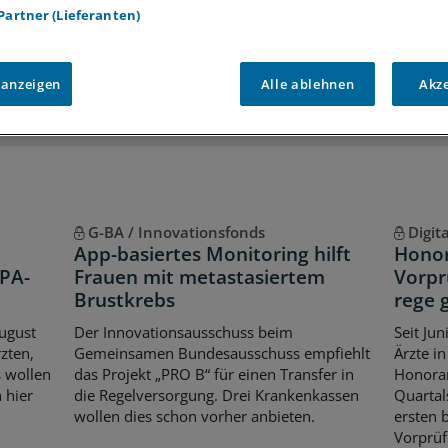
 Partner (Lieferanten)
iff auf alle
medizinischen Berichte und Kommentare
Voraussetzungen für den Zugang
 anzeigen
Alle ablehnen
Akz
G-BA / Innovationsfonds
Digit
App-basiertes Monitoring hilft
Honor
ePA-
Frauen mit metastasiertem
Vorpr
Brustkrebs
rege 
August
Der Innovationsausschuss beim
Seit Ju
zten,
Gemeinsamen Bundesausschuss empfiehlt
Ärzte i
s wollen
das Projekt „PRO B“ für einen Transfer in
Honora
 hier
die Regelversorgung. Drei Krankenkassen
Quartal
wollen dies schon vorher anbieten.
ersten 
Vorprüf