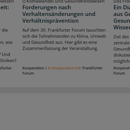
swesen
Klimawandel und Gesundheitswesen
Das Fran
eit:
Forderungen nach
Ein D
Verhaltensänderungen und
aus Ge
Verhältnisprävention
Gesun
Wisse
 die
Auf dem 30. Frankfurter Forum tauschten
sich die Teilnehmenden zu Klima, Umwelt
Ziel des
n, wie
und Gesundheit aus. Hier gibt es eine
zentrale
Zusammenfassung der Veranstaltung.
Gesundhe
? Und
diskuti
liniken?
möglich
kfurter
Kooperation
|
In Kooperation mit:
Frankfurter
Kooperat
Forum
Forum