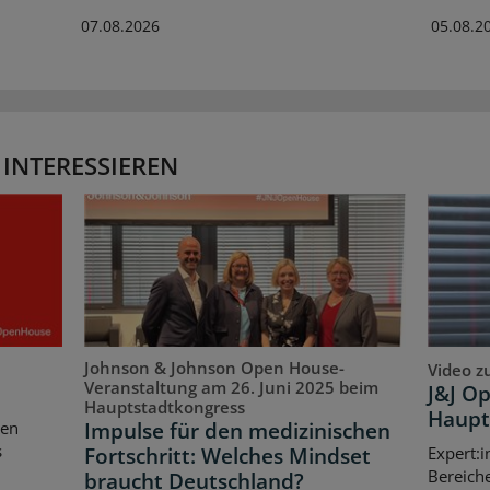
07.08.2026
05.08.2
 INTERESSIEREN
Johnson & Johnson Open House-
Video z
Veranstaltung am 26. Juni 2025 beim
J&J O
Hauptstadtkongress
Haupt
Impulse für den medizinischen
ten
s
Fortschritt: Welches Mindset
Expert:i
Bereich
braucht Deutschland?