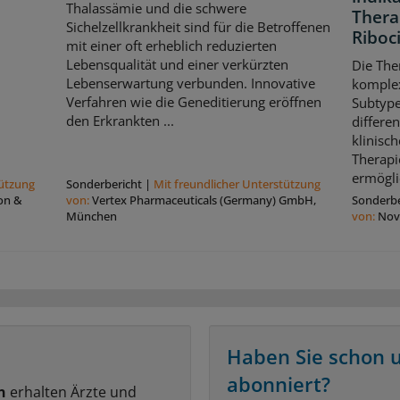
Thalassämie und die schwere
Thera
Sichelzellkrankheit sind für die Betroffenen
Riboci
mit einer oft erheblich reduzierten
Lebensqualität und einer verkürzten
Die The
Lebenserwartung verbunden. Innovative
komple
Verfahren wie die Geneditierung eröffnen
Subtype
den Erkrankten ...
differe
klinisch
Therapi
ermögli
tützung
Sonderbericht
|
Mit freundlicher Unterstützung
on &
von:
Vertex Pharmaceuticals (Germany) GmbH,
Sonderbe
München
von:
Nov
Haben Sie schon 
abonniert?
n
erhalten Ärzte und