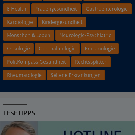
E-Health
Frauengesundheit
Gastroenterologie
Kardiologie
Kindergesundheit
Menschen & Leben
Neurologie/Psychiatrie
Onkologie
Ophthalmologie
Pneumologie
PolitKompass Gesundheit
Rechtssplitter
Rheumatologie
Seltene Erkrankungen
LESETIPPS