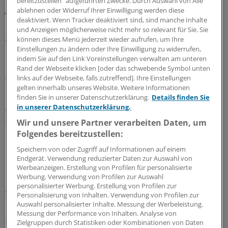
bereitzustellen“ aufgeführten Zwecke. Durch Auswahl von Alle
Ärztlicher Hitzehass
ablehnen oder Widerruf Ihrer Einwilligung werden diese
deaktiviert. Wenn Tracker deaktiviert sind, sind manche Inhalte
Es gibt viele Gründe, den Sommer toll zu finden – für
und Anzeigen möglicherweise nicht mehr so relevant für Sie. Sie
Ärzte kann die warme Jahreszeit aber anstrengend sein:
können dieses Menü jederzeit wieder aufrufen, um Ihre
Manchmal liegt es an Patienten, manchmal an Kollegen...
Einstellungen zu ändern oder Ihre Einwilligung zu widerrufen,
indem Sie auf den Link Voreinstellungen verwalten am unteren
Einblicke in nervige Jahresseiten.
Rand der Webseite klicken [oder das schwebende Symbol unten
07.08.2026
links auf der Webseite, falls zutreffend]. Ihre Einstellungen
gelten innerhalb unseres Website. Weitere Informationen
finden Sie in unserer Datenschutzerklärung.
Details finden Sie
in unserer Datenschutzerklärung.
WIdO-Qualitätsmonitor 2026
Tumoroperationen: Mindestmengen
Wir und unsere Partner verarbeiten Daten, um
beschleunigen die Zentralisierung der
Folgendes bereitzustellen:
Krebsversorgung
Speichern von oder Zugriff auf Informationen auf einem
Endgerät. Verwendung reduzierter Daten zur Auswahl von
Der WIdO-Qualitätsmonitor 2026 weist für mehrere
Werbeanzeigen. Erstellung von Profilen für personalisierte
komplexe Tumoroperationen steigende Fallzahlen je
Werbung. Verwendung von Profilen zur Auswahl
Krankenhaus aus. Damit konzentriert sich die
personalisierter Werbung. Erstellung von Profilen zur
Versorgung auf weniger Kliniken.
Personalisierung von Inhalten. Verwendung von Profilen zur
Auswahl personalisierter Inhalte. Messung der Werbeleistung.
Kooperation
|
In Kooperation mit:
AOK-Bundesverband
Messung der Performance von Inhalten. Analyse von
06.08.2026
Zielgruppen durch Statistiken oder Kombinationen von Daten