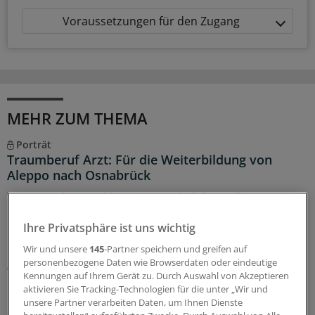
Voraussetzungen für den Zugang
MEHR ZUM THEMA
Porträt
Traumberuf Arzt: Für die Weiterbildung von
Aleppo nach Osnabrück
Wenn sie den Arztkittel tragen, sind die Zwillinge Yachar
und Yaman Shehabi kaum auseinanderzuhalten.
Deshalb versorgen sie Patienten nur im Doppelpack.
Ihre Privatsphäre ist uns wichtig
Doch das ist längst nicht ihre einzige Herausforderung.
Wir und unsere
145
-Partner speichern und greifen auf
personenbezogene Daten wie Browserdaten oder eindeutige
08.08.2026
Kennungen auf Ihrem Gerät zu. Durch Auswahl von Akzeptieren
aktivieren Sie Tracking-Technologien für die unter „Wir und
unsere Partner verarbeiten Daten, um Ihnen Dienste
Glosse