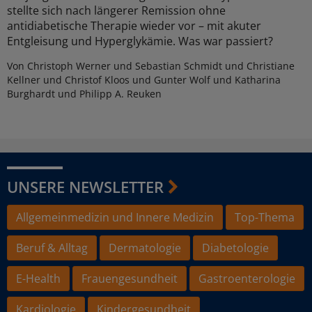
stellte sich nach längerer Remission ohne
antidiabetische Therapie wieder vor – mit akuter
Entgleisung und Hyperglykämie. Was war passiert?
Von Christoph Werner und Sebastian Schmidt und Christiane
Kellner und Christof Kloos und Gunter Wolf und Katharina
Burghardt und Philipp A. Reuken
UNSERE NEWSLETTER
Allgemeinmedizin und Innere Medizin
Top-Thema
Beruf & Alltag
Dermatologie
Diabetologie
E-Health
Frauengesundheit
Gastroenterologie
Kardiologie
Kindergesundheit