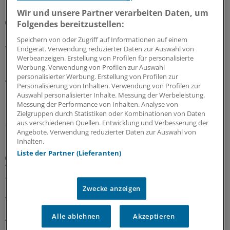
Wir und unsere Partner verarbeiten Daten, um
Berufsobergericht für Heilberufe Berlin
Folgendes bereitzustellen:
Urteil: Kein Maulkorb für Ärzte wegen
Speichern von oder Zugriff auf Informationen auf einem
Äußerungen zu COVID-Pandemie
Endgerät. Verwendung reduzierter Daten zur Auswahl von
Werbeanzeigen. Erstellung von Profilen für personalisierte
Das Berufsobergericht für Heilberufe Berlin kippt den
Werbung. Verwendung von Profilen zur Auswahl
Rügebescheid einer Ärztekammer, die einem Arzt
personalisierter Werbung. Erstellung von Profilen zur
vorwirft, er habe die Gefährlichkeit der Corona-
Personalisierung von Inhalten. Verwendung von Profilen zur
Pandemie unrichtig und verharmlosend dargestellt und
Auswahl personalisierter Inhalte. Messung der Werbeleistung.
damit seine Berufspflichten verletzt.
Messung der Performance von Inhalten. Analyse von
Zielgruppen durch Statistiken oder Kombinationen von Daten
27.07.2026
aus verschiedenen Quellen. Entwicklung und Verbesserung der
Angebote. Verwendung reduzierter Daten zur Auswahl von
Inhalten.
Liste der Partner (Lieferanten)
Aufgabenteilung
Wie Delegation in der Rheumatologie
funktionieren kann
Zwecke anzeigen
Ärztliche Aufgaben zu delegieren, ist in den meisten
rheumatologischen Praxen längst Standard. Wie
Alle ablehnen
Akzeptieren
Ärztinnen und Ärzte Delegation implementieren können
und was es dafür braucht, zeigt ein Leitfaden.