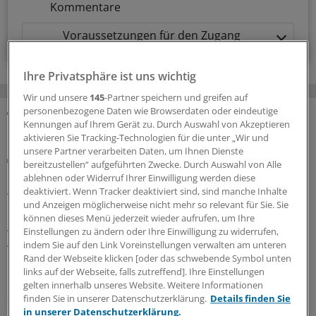
Kommentare
Voraussetzungen für den Zugang
Ihre Privatsphäre ist uns wichtig
Wir und unsere
145
-Partner speichern und greifen auf
personenbezogene Daten wie Browserdaten oder eindeutige
Kennungen auf Ihrem Gerät zu. Durch Auswahl von Akzeptieren
MEHR ZUM THEMA
aktivieren Sie Tracking-Technologien für die unter „Wir und
unsere Partner verarbeiten Daten, um Ihnen Dienste
Gesundheitsbezogene Testlogos
bereitzustellen“ aufgeführten Zwecke. Durch Auswahl von Alle
Bundesgerichtshof zu Focus-Ärztesiegeln: Für
ablehnen oder Widerruf Ihrer Einwilligung werden diese
Ärzterankings gelten strenge Maßstäbe
deaktiviert. Wenn Tracker deaktiviert sind, sind manche Inhalte
und Anzeigen möglicherweise nicht mehr so relevant für Sie. Sie
Der Bundesgerichtshof verschärft Anforderungen an
können dieses Menü jederzeit wieder aufrufen, um Ihre
Ärztesiegel: Focus-Auszeichnungen müssten
Einstellungen zu ändern oder Ihre Einwilligung zu widerrufen,
Aussagekraft und Grenzen des Rankings klar erkennen
indem Sie auf den Link Voreinstellungen verwalten am unteren
lassen. Das OLG muss nun erneut prüfen, ob
Rand der Webseite klicken [oder das schwebende Symbol unten
links auf der Webseite, falls zutreffend]. Ihre Einstellungen
Irreführung vorliegt.
gelten innerhalb unseres Website. Weitere Informationen
30.07.2026
finden Sie in unserer Datenschutzerklärung.
Details finden Sie
in unserer Datenschutzerklärung.