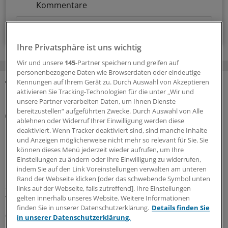
Kommentare
Voraussetzungen für den Zugang
Ihre Privatsphäre ist uns wichtig
Wir und unsere
145
-Partner speichern und greifen auf
personenbezogene Daten wie Browserdaten oder eindeutige
Kennungen auf Ihrem Gerät zu. Durch Auswahl von Akzeptieren
aktivieren Sie Tracking-Technologien für die unter „Wir und
MEHR ZUM THEMA
unsere Partner verarbeiten Daten, um Ihnen Dienste
bereitzustellen“ aufgeführten Zwecke. Durch Auswahl von Alle
Rezept
ablehnen oder Widerruf Ihrer Einwilligung werden diese
KBV und Krankenkassen präzisieren die neuen
deaktiviert. Wenn Tracker deaktiviert sind, sind manche Inhalte
Regeln zur Cannabistherapie
und Anzeigen möglicherweise nicht mehr so relevant für Sie. Sie
können dieses Menü jederzeit wieder aufrufen, um Ihre
Mit dem GKV-Spargesetz wurden auch die Regeln für die
Einstellungen zu ändern oder Ihre Einwilligung zu widerrufen,
Cannabistherapie auf Kasse verschärft. KBV und
indem Sie auf den Link Voreinstellungen verwalten am unteren
Krankenkassen stellen nun klar, wie mit dem
Rand der Webseite klicken [oder das schwebende Symbol unten
sechsmonatigen Therapieversuch zu verfahren ist. Und
links auf der Webseite, falls zutreffend]. Ihre Einstellungen
welche Ausnahmen gelten.
gelten innerhalb unseres Website. Weitere Informationen
finden Sie in unserer Datenschutzerklärung.
Details finden Sie
06.08.2026
in unserer Datenschutzerklärung.