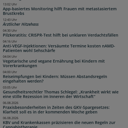
13:02 Uhr
App-basiertes Monitoring hilft Frauen mit metastasiertem
Brustkrebs
12:43 Uhr
Ärztlicher Hitzehass
04:30 Uhr
Pilzkeratitis: CRISPR-Test hilft bei unklaren Verdachtsfällen
04:16 Uhr
Anti-VEGF-Injektionen: Versäumte Termine kosten nAMD-
Patienten wohl Sehschärfe
04:04 Uhr
Vegetarische und vegane Ernährung bei Kindern mit
Vorerkrankungen
04:00 Uhr
Reiseimpfungen bei Kindern: Müssen Abstandsregeln
eingehalten werden?
03:05 Uhr
Gesundheitsrechtler Thomas Schlegel: „Krankheit wirkt wie
eine stille Rezession im Inneren der Wirtschaft“
06.08.2026
Praxisbesonderheiten in Zeiten des GKV-Spargesetzes:
Klarheit soll es in der kommenden Woche geben
06.08.2026
KBV und Krankenkassen präzisieren die neuen Regeln zur
Cannabistherapie