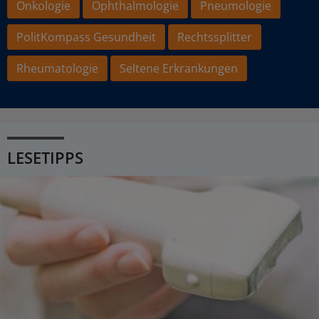
Onkologie
Ophthalmologie
Pneumologie
PolitKompass Gesundheit
Rechtssplitter
Rheumatologie
Seltene Erkrankungen
LESETIPPS