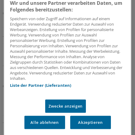
Wir und unsere Partner verarbeiten Daten, um
Folgendes bereitzustellen:
Bundesverwaltungsgericht
Urteil: Defekturarzneimittel nicht mehr als
Speichern von oder Zugriff auf Informationen auf einem
Endgerät. Verwendung reduzierter Daten zur Auswahl von
Sprechstundenbedarf
Werbeanzeigen. Erstellung von Profilen für personalisierte
Arztpraxen können Defekturarzneimittel nicht mehr als
Werbung. Verwendung von Profilen zur Auswahl
personalisierter Werbung. Erstellung von Profilen zur
Sprechstundenbedarf bestellen, hat das
Personalisierung von Inhalten. Verwendung von Profilen zur
Bundesverwaltungsgericht entschieden – und
Auswahl personalisierter Inhalte. Messung der Werbeleistung.
klargestellt, welche Anlässe als zulässig gelten.
Messung der Performance von Inhalten. Analyse von
Zielgruppen durch Statistiken oder Kombinationen von Daten
06.08.2026
aus verschiedenen Quellen. Entwicklung und Verbesserung der
Angebote. Verwendung reduzierter Daten zur Auswahl von
Inhalten.
Diskriminierung
Liste der Partner (Lieferanten)
Rassismus in der Praxis: Neuer Leitfaden klärt
über rechtliche Handlungsmöglichkeiten auf
Zwecke anzeigen
Ein neuer Leitfaden der Charité Berlin beleuchtet
anhand realer Fälle die rechtliche Verantwortung von
Arztpraxen bei Diskriminierung und zeigt auf, welche
Alle ablehnen
Akzeptieren
Handlungsmöglichkeiten es gibt.