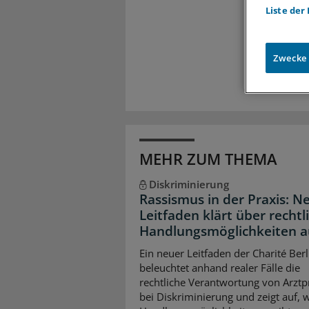
Meh
Liste der
Exkl
Zugr
Zwecke
MEHR ZUM THEMA
Diskriminierung
Rassismus in der Praxis: N
Leitfaden klärt über rechtl
Handlungsmöglichkeiten a
Ein neuer Leitfaden der Charité Berl
beleuchtet anhand realer Fälle die
rechtliche Verantwortung von Arzt
bei Diskriminierung und zeigt auf, 