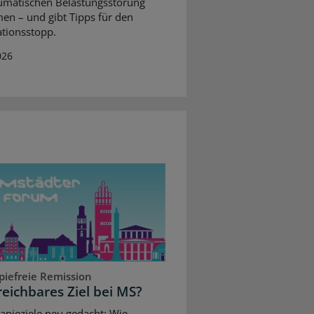
umatischen Belastungsstörung
n – und gibt Tipps für den
ationsstopp.
026
piefreie Remission
reichbares Ziel bei MS?
apieziele neu gedacht: Wie