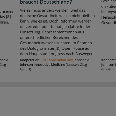
Bereich
braucht Deutschland?
diskutie
Vieles muss anders werden, weil das
unseres
lösungso
deutsche Gesundheitswesen nicht bleiben
as J&J
Herausf
kann, wie es ist. Doch Reformen werden
hren.
Gesundh
oft zerredet oder benötigen Jahre in der
Umsetzung. Repräsentant:innen aus
unterschiedlichen Bereichen des
Gesundheitswesens suchten im Rahmen
des Dialogformates J&J Open House auf
dem Hauptstadtkongress nach Auswegen.
son &
Kooperation
|
In Kooperation mit:
Johnson &
Kooperat
ilag
Johnson Innovative Medicine (Janssen-Cilag
Johnson I
GmbH)
GmbH)