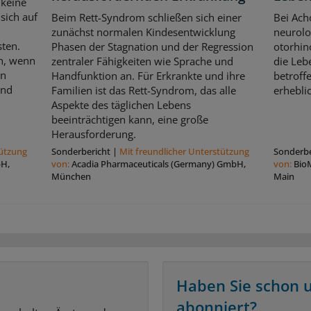
 keine
sich auf
Beim Rett-Syndrom schließen sich einer
Bei Ach
zunächst normalen Kindesentwicklung
neurolo
sten.
Phasen der Stagnation und der Regression
otorhin
ch, wenn
zentraler Fähigkeiten wie Sprache und
die Leb
en
Handfunktion an. Für Erkrankte und ihre
betroff
und
Familien ist das Rett-Syndrom, das alle
erhebli
Aspekte des täglichen Lebens
beeinträchtigen kann, eine große
Herausforderung.
tützung
Sonderbericht
|
Mit freundlicher Unterstützung
Sonderbe
bH,
von:
Acadia Pharmaceuticals (Germany) GmbH,
von:
Bio
München
Main
Haben Sie schon 
abonniert?