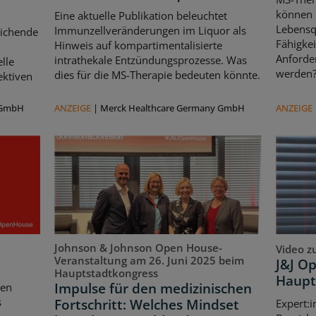
können l
Eine aktuelle Publikation beleuchtet
Lebensqu
Immunzellveränderungen im Liquor als
eichende
Fähigkei
Hinweis auf kompartimentalisierte
d
Anforde
intrathekale Entzündungsprozesse. Was
lle
werden
dies für die MS-Therapie bedeuten könnte.
ektiven
 GmbH
ANZEIGE
|
Merck Healthcare Germany GmbH
ANZEIGE
Johnson & Johnson Open House-
Video z
Veranstaltung am 26. Juni 2025 beim
J&J O
Hauptstadtkongress
Haupt
Impulse für den medizinischen
ten
s
Fortschritt: Welches Mindset
Expert:i