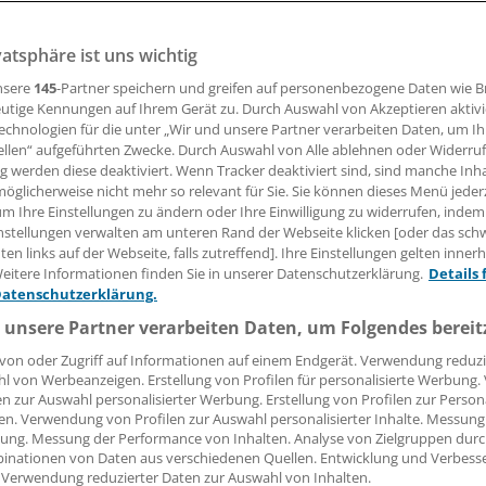
vatsphäre ist uns wichtig
nsere
145
-Partner speichern und greifen auf personenbezogene Daten wie 
Patient, der eine Hausarzt-Praxis aufsucht, hat eine Depres
utige Kennungen auf Ihrem Gerät zu. Durch Auswahl von Akzeptieren aktivi
DGPPN. Beim Verdacht auf eine psychische Erkrankung sin
echnologien für die unter „Wir und unsere Partner verarbeiten Daten, um I
ordert. Zwei Psychotherapeuten geben Empfehlungen für d
ellen“ aufgeführten Zwecke. Durch Auswahl von Alle ablehnen oder Widerruf
ng werden diese deaktiviert. Wenn Tracker deaktiviert sind, sind manche Inh
öglicherweise nicht mehr so relevant für Sie. Sie können dieses Menü jeder
um Ihre Einstellungen zu ändern oder Ihre Einwilligung zu widerrufen, indem
 Leserin, lieber Leser,
nstellungen verwalten am unteren Rand der Webseite klicken [oder das sc
en links auf der Webseite, falls zutreffend]. Ihre Einstellungen gelten inner
tändigen Beitrag können Sie lesen, sobald Sie sich eingelogg
eitere Informationen finden Sie in unserer Datenschutzerklärung.
Details 
Datenschutzerklärung.
Jetzt anmelden »
Kostenlos registriere
 unsere Partner verarbeiten Daten, um Folgendes bereit
 vergessen?
von oder Zugriff auf Informationen auf einem Endgerät. Verwendung reduzi
es Problem beim Login?
l von Werbeanzeigen. Erstellung von Profilen für personalisierte Werbung
en zur Auswahl personalisierter Werbung. Erstellung von Profilen zur Person
en. Verwendung von Profilen zur Auswahl personalisierter Inhalte. Messung
dung ist mit wenigen Klicks erledigt und kostenlos.
ung. Messung der Performance von Inhalten. Analyse von Zielgruppen durch
teile des kostenlosen Login:
inationen von Daten aus verschiedenen Quellen. Entwicklung und Verbess
 Verwendung reduzierter Daten zur Auswahl von Inhalten.