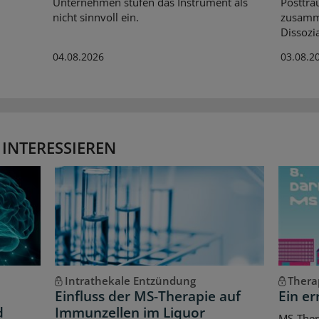
Unternehmen stufen das Instrument als
Posttra
nicht sinnvoll ein.
zusamme
Dissozi
04.08.2026
03.08.2
 INTERESSIEREN
Intrathekale Entzündung
Thera
Einfluss der MS-Therapie auf
Ein er
d
Immunzellen im Liquor
MS-Ther