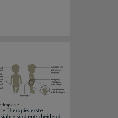
droplasie
lte Therapie: erste
sjahre sind entscheidend