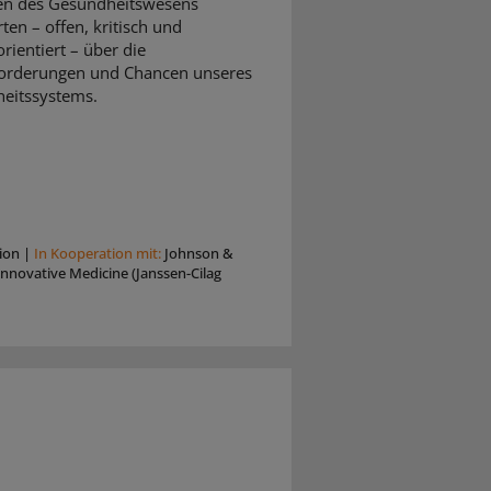
en des Gesundheitswesens
rten – offen, kritisch und
rientiert – über die
orderungen und Chancen unseres
eitssystems.
ion
|
In Kooperation mit:
Johnson &
nnovative Medicine (Janssen-Cilag