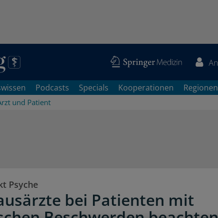
An
swissen
Podcasts
Specials
Kooperationen
Regionen
Arzt und Patient
t Psyche
usärzte bei Patienten mit
schen Beschwerden beachte