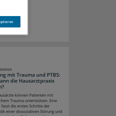
eptieren
ziation
g mit Trauma und PTBS:
ann die Hausarztpraxis
n?
usärzte können Patienten mit
chem Trauma unterstützen. Eine
 fasst die ersten Schritte der
tik einer dissoziativen Störung und