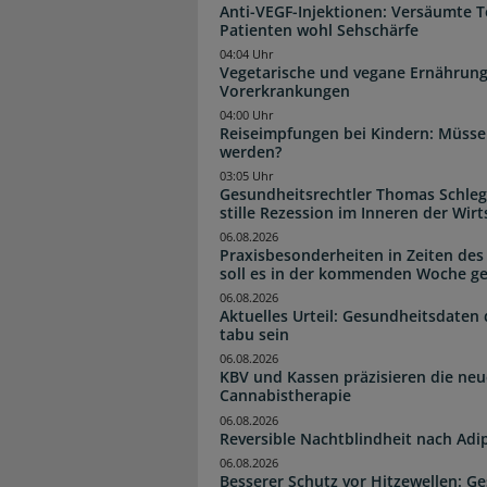
Anti-VEGF-Injektionen: Versäumte 
Patienten wohl Sehschärfe
04:04 Uhr
Vegetarische und vegane Ernährung
Vorerkrankungen
04:00 Uhr
Reiseimpfungen bei Kindern: Müsse
werden?
03:05 Uhr
Gesundheitsrechtler Thomas Schlege
stille Rezession im Inneren der Wirt
06.08.2026
Praxisbesonderheiten in Zeiten des
soll es in der kommenden Woche g
06.08.2026
Aktuelles Urteil: Gesundheitsdaten 
tabu sein
06.08.2026
KBV und Kassen präzisieren die neu
Cannabistherapie
06.08.2026
Reversible Nachtblindheit nach Adi
06.08.2026
Besserer Schutz vor Hitzewellen: G