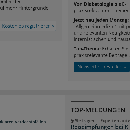
beiter der
Von Diabetologie bis E-H
auf mehr Hintergründe,
praxisrelevanten Themen
Jetzt neu jeden Montag:
Kostenlos registrieren »
„Allgemeinmedizin“ mit p
und relevanten Neuigkei
internistischen und hausä
Top-Thema:
Erhalten Sie
praxisrelevante Beiträge 
Newsletter bestellen »
TOP-MELDUNGEN
Sie fragen – Experten ant
unklaren Verdachtsfällen
Reiseimpfungen bei K