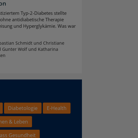
ion
tiziertem Typ-2-Diabetes stellte
 ohne antidiabetische Therapie
leisung und Hyperglykämie. Was war
astian Schmidt und Christiane
d Gunter Wolf und Katharina
ken
Diabetologie
E-Health
hen & Leben
ass Gesundheit