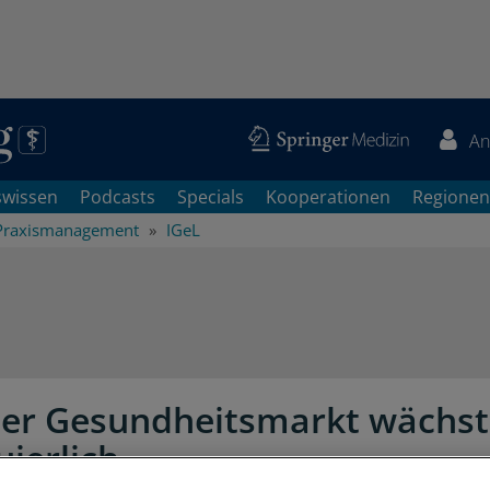
An
swissen
Podcasts
Specials
Kooperationen
Regionen
Praxismanagement
IGeL
ter Gesundheitsmarkt wächst
uierlich