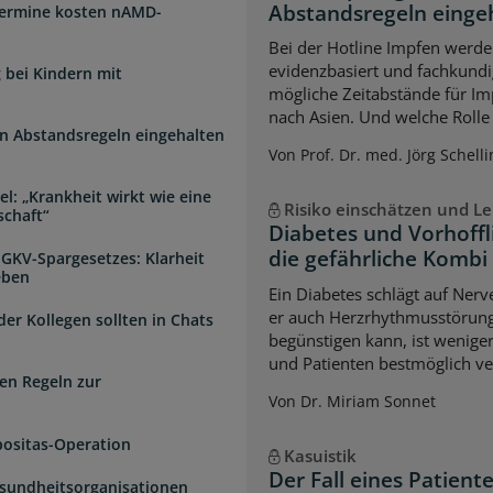
Abstandsregeln einge
Termine kosten nAMD-
Bei der Hotline Impfen werde
evidenzbasiert und fachkundi
 bei Kindern mit
mögliche Zeitabstände für Im
nach Asien. Und welche Rolle s
n Abstandsregeln eingehalten
Von Prof. Dr. med. Jörg Schelli
l: „Krankheit wirkt wie eine
Risiko einschätzen und Le
schaft“
Diabetes und Vorhoffl
die gefährliche Kombi
 GKV-Spargesetzes: Klarheit
eben
Ein Diabetes schlägt auf Ner
er auch Herzrhythmusstörun
der Kollegen sollten in Chats
begünstigen kann, ist weniger
und Patienten bestmöglich ve
en Regeln zur
Von Dr. Miriam Sonnet
positas-Operation
Kasuistik
Der Fall eines Patien
esundheitsorganisationen