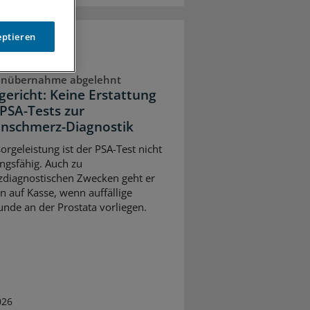
eptieren
enübernahme abgelehnt
lgericht: Keine Erstattung
 PSA-Tests zur
nschmerz-Diagnostik
orgeleistung ist der PSA-Test nicht
ungsfähig. Auch zu
diagnostischen Zwecken geht er
n auf Kasse, wenn auffällige
unde an der Prostata vorliegen.
026