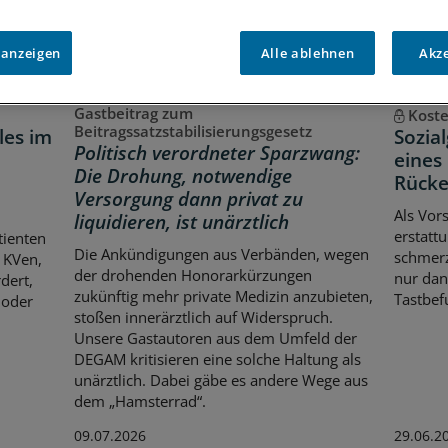
 anzeigen
Alle ablehnen
Akz
Gastbeitrag zum
Kost
Beitragssatzstabilisierungsgesetz
les im
Sozia
Politisch verordneter Sparzwang:
eines
Die Drohung, notwendige
Rücke
Versorgung dann privat zu
Als Vors
liquidieren, ist unärztlich
erstatt
tienten
Die Ankündigungen aus Verbänden, wegen
schmerz
 KVen,
der drohenden Honorarkürzungen
nur dan
dert,
zukünftig mehr private Medizin anzubieten,
Tastbef
 oder
stoßen innerärztlich auf Widerspruch.
Unsere Gastautoren aus dem Umfeld der
DEGAM kritisieren eine solche Haltung als
unärztlich. Dabei gäbe es andere Wege aus
dem „Hamsterrad“.
09.07.2026
29.06.2