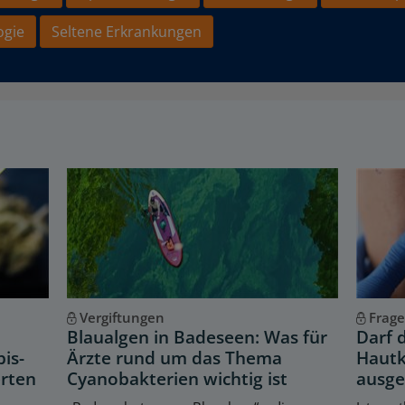
ogie
Seltene Erkrankungen
Vergiftungen
Frage
Blaualgen in Badeseen: Was für
Darf 
is-
Ärzte rund um das Thema
Hautk
erten
Cyanobakterien wichtig ist
ausge