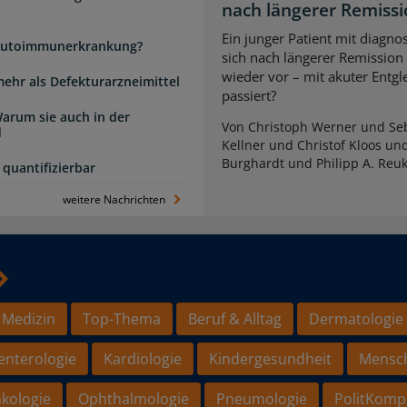
nach längerer Remiss
Ein junger Patient mit diagnos
e Autoimmunerkrankung?
sich nach längerer Remission
wieder vor – mit akuter Entg
mehr als Defekturarzneimittel
passiert?
arum sie auch in der
Von Christoph Werner und Seb
d
Kellner und Christof Kloos un
Burghardt und Philipp A. Reu
quantifizierbar
weitere Nachrichten
 Medizin
Top-Thema
Beruf & Alltag
Dermatologie
enterologie
Kardiologie
Kindergesundheit
Mensc
kologie
Ophthalmologie
Pneumologie
PolitKomp