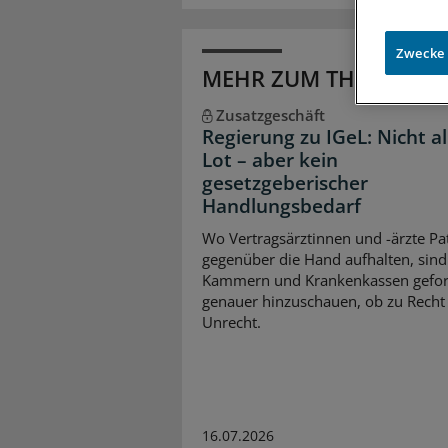
Zwecke
MEHR ZUM THEMA
Zusatzgeschäft
Regierung zu IGeL: Nicht al
Lot – aber kein
gesetzgeberischer
Handlungsbedarf
Wo Vertragsärztinnen und -ärzte Pa
gegenüber die Hand aufhalten, sind
Kammern und Krankenkassen gefor
genauer hinzuschauen, ob zu Recht
Unrecht.
16.07.2026