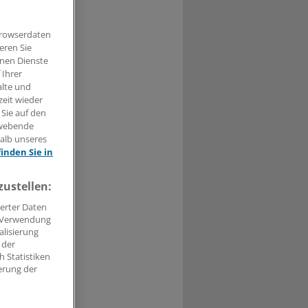
Browserdaten
eren Sie
hnen Dienste
t haben.
 Ihrer
alte und
n »
zeit wieder
 Sie auf den
hwebende
halb unseres
finden Sie in
zustellen:
erter Daten
. Verwendung
alisierung
 der
 Statistiken
erung der