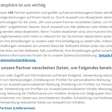
vatsphäre ist uns wichtig
 Leserin, lieber Leser,
nsere
145
-Partner speichern und greifen auf personenbezogene Daten wie 
utige Kennungen auf Ihrem Gerät zu. Durch Auswahl von Akzeptieren aktivi
echnologien für die unter „Wir und unsere Partner verarbeiten Daten, um I
tändigen Beitrag können Sie lesen, sobald Sie sich eingelogg
ellen“ aufgeführten Zwecke. Durch Auswahl von Alle ablehnen oder Widerruf
ng werden diese deaktiviert. Wenn Tracker deaktiviert sind, sind manche Inh
Jetzt anmelden »
Kostenlos registriere
öglicherweise nicht mehr so relevant für Sie. Sie können dieses Menü jeder
um Ihre Einstellungen zu ändern oder Ihre Einwilligung zu widerrufen, indem
 vergessen?
nstellungen verwalten am unteren Rand der Webseite klicken [oder das sc
es Problem beim Login?
en links auf der Webseite, falls zutreffend]. Ihre Einstellungen gelten inner
eitere Informationen finden Sie in unserer Datenschutzerklärung.
Details 
dung ist mit wenigen Klicks erledigt und kostenlos.
Datenschutzerklärung.
teile des kostenlosen Login:
 unsere Partner verarbeiten Daten, um Folgendes bereit
von oder Zugriff auf Informationen auf einem Endgerät. Verwendung reduzi
r
Analysen, Hintergründe und Infografiken
l von Werbeanzeigen. Erstellung von Profilen für personalisierte Werbung
usive
Interviews und Praxis-Tipps
en zur Auswahl personalisierter Werbung. Erstellung von Profilen zur Person
iff auf alle
medizinischen Berichte und Kommentare
en. Verwendung von Profilen zur Auswahl personalisierter Inhalte. Messung
ung. Messung der Performance von Inhalten. Analyse von Zielgruppen durch
Voraussetzungen für den Zugang
inationen von Daten aus verschiedenen Quellen. Entwicklung und Verbess
 Verwendung reduzierter Daten zur Auswahl von Inhalten.
 Partner (Lieferanten)