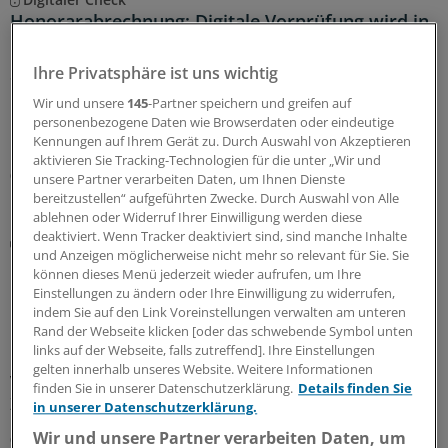
Honorarabrechnung: Digitale Vorprüfung wird in
Nordrhein rege genutzt
Ihre Privatsphäre ist uns wichtig
Seit Juni können nun auch Ärztinnen und Ärzte in
Nordrhein ihre Honorarabrechnungen während des
Wir und unsere
145
-Partner speichern und greifen auf
Quartals durchleuchten lassen. In den ersten beiden
personenbezogene Daten wie Browserdaten oder eindeutige
Monaten sind über 20.000 Vorprüfungen eingegangen.
Kennungen auf Ihrem Gerät zu. Durch Auswahl von Akzeptieren
aktivieren Sie Tracking-Technologien für die unter „Wir und
05.08.2026
unsere Partner verarbeiten Daten, um Ihnen Dienste
bereitzustellen“ aufgeführten Zwecke. Durch Auswahl von Alle
ablehnen oder Widerruf Ihrer Einwilligung werden diese
deaktiviert. Wenn Tracker deaktiviert sind, sind manche Inhalte
Umfassendes Update
und Anzeigen möglicherweise nicht mehr so relevant für Sie. Sie
UV-GOÄ: Wie Sie von den neuen Zuschlägen und
können dieses Menü jederzeit wieder aufrufen, um Ihre
höheren Sätzen profitieren
Einstellungen zu ändern oder Ihre Einwilligung zu widerrufen,
indem Sie auf den Link Voreinstellungen verwalten am unteren
Die Gebührenordnung für Ärzte in der gesetzlichen
Rand der Webseite klicken [oder das schwebende Symbol unten
Unfallversicherung (UV-GOÄ) wurde weitreichend
links auf der Webseite, falls zutreffend]. Ihre Einstellungen
überarbeitet. Neben einem höheren Honorar gibt es für
gelten innerhalb unseres Website. Weitere Informationen
Vertragsärzte auch Vereinfachungen und neue
finden Sie in unserer Datenschutzerklärung.
Details finden Sie
Zuschläge. Ein Überblick.
in unserer Datenschutzerklärung.
Wir und unsere Partner verarbeiten Daten, um
02.08.2026