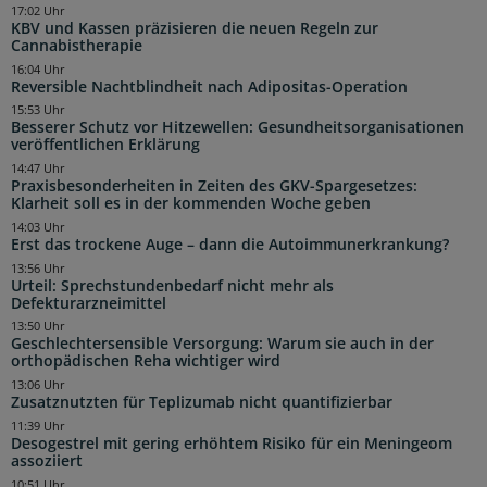
17:02 Uhr
KBV und Kassen präzisieren die neuen Regeln zur
Cannabistherapie
16:04 Uhr
Reversible Nachtblindheit nach Adipositas-Operation
15:53 Uhr
Besserer Schutz vor Hitzewellen: Gesundheitsorganisationen
veröffentlichen Erklärung
14:47 Uhr
Praxisbesonderheiten in Zeiten des GKV-Spargesetzes:
Klarheit soll es in der kommenden Woche geben
14:03 Uhr
Erst das trockene Auge – dann die Autoimmunerkrankung?
13:56 Uhr
Urteil: Sprechstundenbedarf nicht mehr als
Defekturarzneimittel
13:50 Uhr
Geschlechtersensible Versorgung: Warum sie auch in der
orthopädischen Reha wichtiger wird
13:06 Uhr
Zusatznutzten für Teplizumab nicht quantifizierbar
11:39 Uhr
Desogestrel mit gering erhöhtem Risiko für ein Meningeom
assoziiert
10:51 Uhr