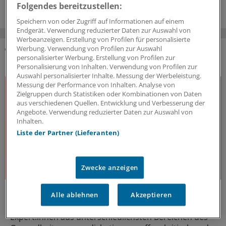
Folgendes bereitzustellen:
Speichern von oder Zugriff auf Informationen auf einem
Endgerät. Verwendung reduzierter Daten zur Auswahl von
Werbeanzeigen. Erstellung von Profilen für personalisierte
Werbung. Verwendung von Profilen zur Auswahl
personalisierter Werbung. Erstellung von Profilen zur
DAS KÖNNTE SIE AUCH INTERESSIEREN
Personalisierung von Inhalten. Verwendung von Profilen zur
Auswahl personalisierter Inhalte. Messung der Werbeleistung.
Messung der Performance von Inhalten. Analyse von
Zielgruppen durch Statistiken oder Kombinationen von Daten
aus verschiedenen Quellen. Entwicklung und Verbesserung der
Angebote. Verwendung reduzierter Daten zur Auswahl von
Inhalten.
Liste der Partner (Lieferanten)
Zwecke anzeigen
J&J Open House
Alle ablehnen
Akzeptieren
Der Gesundheitsdialog
Expert:innen aus unterschiedlichsten Bereichen des