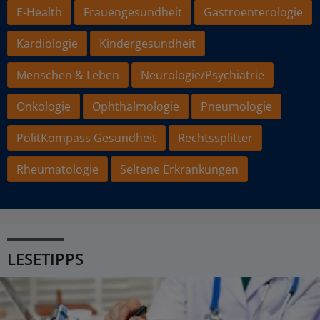
E-Health
Frauengesundheit
Gastroenterologie
Kardiologie
Kindergesundheit
Menschen & Leben
Neurologie/Psychiatrie
Onkologie
Ophthalmologie
Pneumologie
PolitKompass Gesundheit
Rechtssplitter
Rheumatologie
Seltene Erkrankungen
LESETIPPS