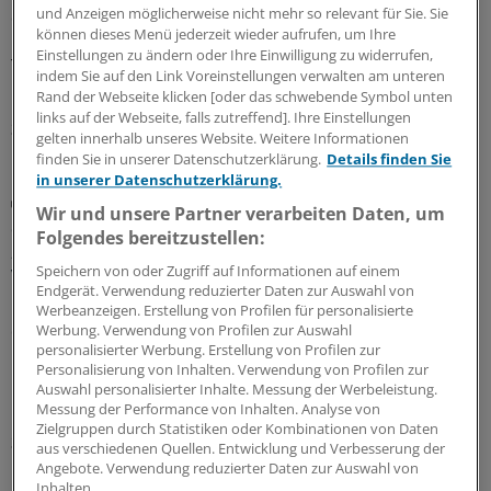
und Anzeigen möglicherweise nicht mehr so relevant für Sie. Sie
der ersten Reihe zu und Berlin wartet auf Brandenburg:
können dieses Menü jederzeit wieder aufrufen, um Ihre
Beim Hauptstadtkongress wurden unterschiedliche
Einstellungen zu ändern oder Ihre Einwilligung zu widerrufen,
Transformationspfade in eine neue
indem Sie auf den Link Voreinstellungen verwalten am unteren
Krankenhausstruktur debattiert.
Rand der Webseite klicken [oder das schwebende Symbol unten
links auf der Webseite, falls zutreffend]. Ihre Einstellungen
30.06.2026
gelten innerhalb unseres Website. Weitere Informationen
finden Sie in unserer Datenschutzerklärung.
Details finden Sie
in unserer Datenschutzerklärung.
Hauptstadtkongress
Wir und unsere Partner verarbeiten Daten, um
Suizidassistenz: Experten fürchten
Folgendes bereitzustellen:
„Goldgräberstimmung“ und fordern Schutz
vulnerabler Menschen
Speichern von oder Zugriff auf Informationen auf einem
Endgerät. Verwendung reduzierter Daten zur Auswahl von
Die Haltung zur Suizidassistenz hat sich seit einem Urteil
Werbeanzeigen. Erstellung von Profilen für personalisierte
des Bundesverfassungsgerichts weiterentwickelt. Eine
Werbung. Verwendung von Profilen zur Auswahl
personalisierter Werbung. Erstellung von Profilen zur
Initiative aus dem Bundestag will verhindern, dass
Personalisierung von Inhalten. Verwendung von Profilen zur
Menschen unter Druck gesetzt werden, ihr Leben zu
Auswahl personalisierter Inhalte. Messung der Werbeleistung.
beenden.
Messung der Performance von Inhalten. Analyse von
Zielgruppen durch Statistiken oder Kombinationen von Daten
30.06.2026
aus verschiedenen Quellen. Entwicklung und Verbesserung der
Angebote. Verwendung reduzierter Daten zur Auswahl von
Inhalten.