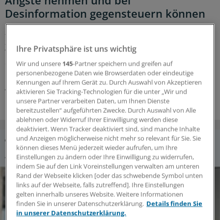
Desinformation gegensteuern können
„Reden hilft“ – das ist Eckart von Hirschhausens
zentrales Credo, vor allem in der Medizin. Der Arzt und
Ihre Privatsphäre ist uns wichtig
Wissenschaftsjournalist erläutert, welche Gefahren
drohen, wenn man die Kommunikation den Falschen
Wir und unsere
145
-Partner speichern und greifen auf
personenbezogene Daten wie Browserdaten oder eindeutige
überlässt, und zeigt auf, wie es besser geht.
Kennungen auf Ihrem Gerät zu. Durch Auswahl von Akzeptieren
Von Lamia Özgör
01.04.2026
aktivieren Sie Tracking-Technologien für die unter „Wir und
unsere Partner verarbeiten Daten, um Ihnen Dienste
bereitzustellen“ aufgeführten Zwecke. Durch Auswahl von Alle
ablehnen oder Widerruf Ihrer Einwilligung werden diese
deaktiviert. Wenn Tracker deaktiviert sind, sind manche Inhalte
und Anzeigen möglicherweise nicht mehr so relevant für Sie. Sie
können dieses Menü jederzeit wieder aufrufen, um Ihre
AUSGEWÄHLTE BEST-OF-ABSTRACTS
Einstellungen zu ändern oder Ihre Einwilligung zu widerrufen,
indem Sie auf den Link Voreinstellungen verwalten am unteren
Rand der Webseite klicken [oder das schwebende Symbol unten
links auf der Webseite, falls zutreffend]. Ihre Einstellungen
gelten innerhalb unseres Website. Weitere Informationen
finden Sie in unserer Datenschutzerklärung.
Details finden Sie
in unserer Datenschutzerklärung.