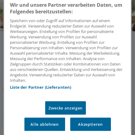
Wir und unsere Partner verarbeiten Daten, um
Folgendes bereitzustellen:
Speichern von oder Zugriff auf Informationen auf einem
Endgerät. Verwendung reduzierter Daten zur Auswahl von
Werbeanzeigen. Erstellung von Profilen für personalisierte
Werbung. Verwendung von Profilen zur Auswahl
54 Best-Practice-Empfehlungen zur
personalisierter Werbung. Erstellung von Profilen zur
Palliativversorgung
Personalisierung von Inhalten. Verwendung von Profilen zur
Auswahl personalisierter Inhalte. Messung der Werbeleistung.
Dr. rer. biol. hum. Julia Berendt,
Uniklinikum Erlangen,
Messung der Performance von Inhalten. Analyse von
Koordinationsstelle Palliativmedizin im CCC-Netzwerk,
Zielgruppen durch Statistiken oder Kombinationen von Daten
zeigt mit ihren Forschungsergebnissen, wie
aus verschiedenen Quellen. Entwicklung und Verbesserung der
Palliativversorgung in onkologischen Spitzenzentren
Angebote. Verwendung reduzierter Daten zur Auswahl von
eingebunden werden kann. Die Empfehlungen werden
Inhalten.
jetzt und in den nächsten Jahren in den Spitzenzentren
Liste der Partner (Lieferanten)
umgesetzt – verbindlich für alle von der Deutschen
Krebshilfe geförderten Einrichtungen.
Kooperation
|
In Kooperation mit:
Deutscher Krebsgesellschaft und
Zwecke anzeigen
Stiftung Deutsche Krebshilfe
Alle ablehnen
Akzeptieren