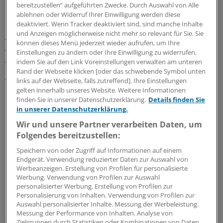
Einzelverträge mit Krankenhäusern hält Vöcking bei
bereitzustellen“ aufgeführten Zwecke. Durch Auswahl von Alle
ablehnen oder Widerruf Ihrer Einwilligung werden diese
elektiven, also planbaren Leistungen für möglich. Das
deaktiviert. Wenn Tracker deaktiviert sind, sind manche Inhalte
erfordere aber einige Sensibilität. Auch Peter Rowohlt
und Anzeigen möglicherweise nicht mehr so relevant für Sie. Sie
von der DAK sieht das so: Werde die Zahl von
können dieses Menü jederzeit wieder aufrufen, um Ihre
Vertragspartnern zu gering gewählt, könnten
Einstellungen zu ändern oder Ihre Einwilligung zu widerrufen,
indem Sie auf den Link Voreinstellungen verwalten am unteren
Versorgungsmonopole entstehen. Außerdem gerate die
Rand der Webseite klicken [oder das schwebende Symbol unten
Akut- und Notfallversorgung in Gefahr, die weiter im
links auf der Webseite, falls zutreffend]. Ihre Einstellungen
Kollektivvertragssystem sichergestellt werden müsse.
gelten innerhalb unseres Website. Weitere Informationen
Deshalb spreche vieles dafür, Einzelverträge auf
finden Sie in unserer Datenschutzerklärung.
Details finden Sie
in unserer Datenschutzerklärung.
Ballungsregionen und die Hochleistungsmedizin zu
konzentrieren.
Wir und unsere Partner verarbeiten Daten, um
Folgendes bereitzustellen:
Rowohlt wie auch der Chef der Kaufmännische
Speichern von oder Zugriff auf Informationen auf einem
Krankenkasse Ingo Kailuweit sehen allerdings durchaus
Endgerät. Verwendung reduzierter Daten zur Auswahl von
Werbeanzeigen. Erstellung von Profilen für personalisierte
die Chance, dass Krankenkassen medizinische
Werbung. Verwendung von Profilen zur Auswahl
Leistungen und deren Organisation gestalten können:
personalisierter Werbung. Erstellung von Profilen zur
Behandlungsprozesse können beschleunigt werden,
Personalisierung von Inhalten. Verwendung von Profilen zur
Auswahl personalisierter Inhalte. Messung der Werbeleistung.
etwa durch Case-Management, mit dem auch
Messung der Performance von Inhalten. Analyse von
Sektorengrenzen überwunden werden. Die
Zielgruppen durch Statistiken oder Kombinationen von Daten