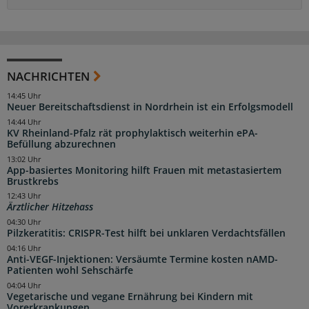
NACHRICHTEN
14:45 Uhr
Neuer Bereitschaftsdienst in Nordrhein ist ein Erfolgsmodell
14:44 Uhr
KV Rheinland-Pfalz rät prophylaktisch weiterhin ePA-
Befüllung abzurechnen
13:02 Uhr
App-basiertes Monitoring hilft Frauen mit metastasiertem
Brustkrebs
12:43 Uhr
Ärztlicher Hitzehass
04:30 Uhr
Pilzkeratitis: CRISPR-Test hilft bei unklaren Verdachtsfällen
04:16 Uhr
Anti-VEGF-Injektionen: Versäumte Termine kosten nAMD-
Patienten wohl Sehschärfe
04:04 Uhr
Vegetarische und vegane Ernährung bei Kindern mit
Vorerkrankungen