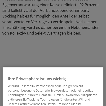
Eigenverantwortung einer Kasse definiert - 92 Prozent
sind kollektiv auf der Verbandsebene vereinbart.
Vöcking hält es für möglich, den Anteil der selbst
verantworteten Verträge zu verdoppeln. Nach seiner
Einschätzung wird es daher bei einem Nebeneinander
von Kollektiv- und Selektivverträgen bleiben.
Ihre Privatsphäre ist uns wichtig
Wir und unsere
145
-Partner speichern und greifen auf
personenbezogene Daten wie Browserdaten oder eindeutige
Kennungen auf Ihrem Gerät zu. Durch Auswahl von Akzeptieren
aktivieren Sie Tracking-Technologien für die unter „Wir und
unsere Partner verarbeiten Daten, um Ihnen Dienste