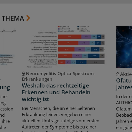
 THEMA
Neuromyelitis-Optica-Spektrum-
Aktiv
Erkrankungen
r
Ofatu
Weshalb das rechtzeitige
kung
Jahres
Erkennen und Behandeln
iner
In der 
wichtig ist
ung
ALITHIO
Bei Menschen, die an einer Seltenen
ression
Ofatum
Erkrankung leiden, vergehen einer
und
Beobach
aktuellen Umfrage zufolge vom ersten
 ihre
Jahren 
Auftreten der Symptome bis zu einer
lle
ein güns