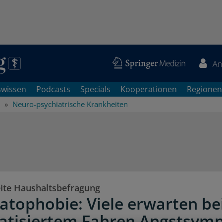
An
swissen
Podcasts
Specials
Kooperationen
Regionen
Neuro-psychiatrische Krankheiten
te Haushaltsbefragung
tophobie: Viele erwarten be
atisiertem Fahren Angstsym