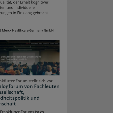
alität, der Erhalt kognitiver
ten und individuelle
rungen in Einklang gebracht
?
|
Merck Healthcare Germany GmbH
kfurter Forum stellt sich vor
ialogforum von Fachleuten
sellschaft,
dheitspolitik und
nschaft
 Frankfurter Forums ist es,