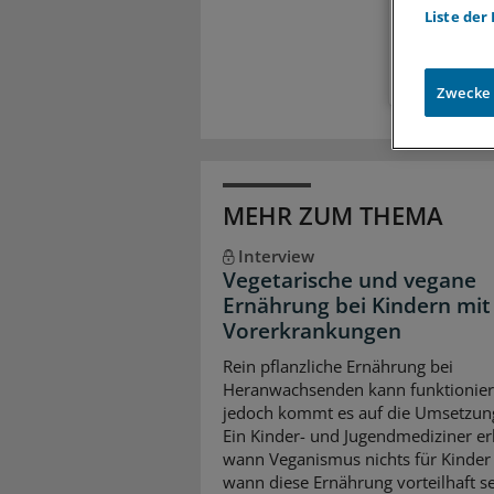
Liste der
Zugr
Zwecke
MEHR ZUM THEMA
Interview
Vegetarische und vegane
Ernährung bei Kindern mit
Vorerkrankungen
Rein pflanzliche Ernährung bei
Heranwachsenden kann funktionier
jedoch kommt es auf die Umsetzun
Ein Kinder- und Jugendmediziner erk
wann Veganismus nichts für Kinder 
wann diese Ernährung vorteilhaft s