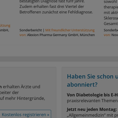
bestätigten Diagnose fast fünf Jahre.
sowohl 
Zudem erhalten fast drei Viertel der
therapi
Betroffenen zunächst eine Fehldiagnose.
mit akt
Skleros
Gesamt
tützung
 GmbH,
Sonderbericht
|
Mit freundlicher Unterstützung
Sonderbe
von:
Alexion Pharma Germany GmbH, München
von:
Nov
Haben Sie schon 
abonniert?
n
erhalten Ärzte und
beiter der
Von Diabetologie bis E-H
auf mehr Hintergründe,
praxisrelevanten Themen
Jetzt neu jeden Montag:
Kostenlos registrieren »
„Allgemeinmedizin“ mit p