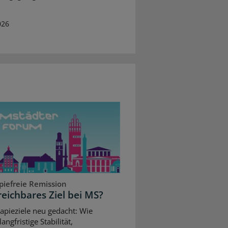
026
piefreie Remission
reichbares Ziel bei MS?
apieziele neu gedacht: Wie
angfristige Stabilität,