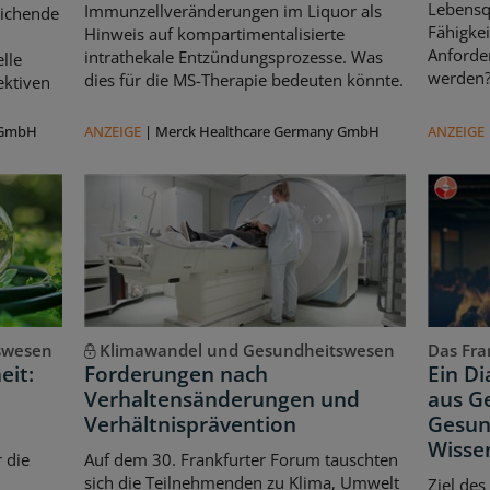
Lebensqu
Immunzellveränderungen im Liquor als
eichende
Fähigkei
Hinweis auf kompartimentalisierte
d
Anforde
intrathekale Entzündungsprozesse. Was
lle
werden
dies für die MS-Therapie bedeuten könnte.
ektiven
 GmbH
ANZEIGE
|
Merck Healthcare Germany GmbH
ANZEIGE
swesen
Klimawandel und Gesundheitswesen
Das Fran
eit:
Forderungen nach
Ein D
Verhaltensänderungen und
aus Ge
Verhältnisprävention
Gesun
Wisse
 die
Auf dem 30. Frankfurter Forum tauschten
sich die Teilnehmenden zu Klima, Umwelt
Ziel des