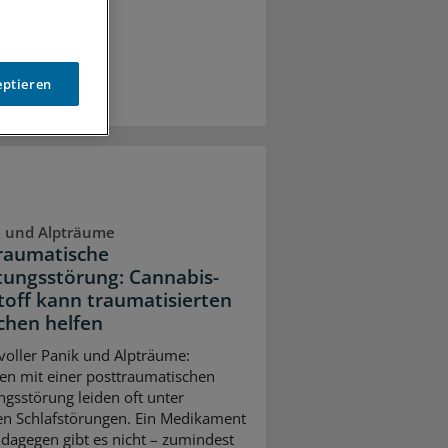
eptieren
k und Alpträume
raumatische
tungsstörung: Cannabis-
toff kann traumatisierten
hen helfen
voller Panik und Alpträume:
n mit einer posttraumatischen
ngsstörung leiden oft unter
n Schlafstörungen. Ein Medikament
l dagegen gibt es nicht – zumindest