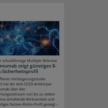
e schubförmige Multiple Sklerose
mumab zeigt günstiges 8-
-Sicherheitsprofil
offenen Verlängerungsstudie
S hat der Anti-CD20-Antikörper
umab über den
tungszeitraum von bis zu sieben
eine anhaltende Wirksamkeit und
tiges Nutzen-Risiko-Profil gezeigt –