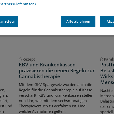
 Partner (Lieferanten)
iff auf alle
medizinischen Berichte und Kommentare
Voraussetzungen für den Zugang
 anzeigen
Alle ablehnen
Akz
Rezept
Pani
KBV und Krankenkassen
Postt
präzisieren die neuen Regeln zur
Belas
Cannabistherapie
Wirks
Mensc
Mit dem GKV-Spargesetz wurden auch die
en,
Regeln für die Cannabistherapie auf Kasse
Nächte 
g an.
verschärft. KBV und Krankenkassen stellen
Mensche
lärt,
nun klar, wie mit dem sechsmonatigen
Belastu
ist und
Therapieversuch zu verfahren ist. Und
extreme
ein
welche Ausnahmen gelten.
speziel