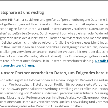
vatsphäre ist uns wichtig
ite repräsentative Umfrage legt nahe, dass Angst gegenüb
em Fahren häufig ist, und zwar nicht nur bei eigener Nutzu
nsere
145
-Partner speichern und greifen auf personenbezogene Daten wie 
en Fahrzeugs, sondern auch als Radfahrer oder Fußgänger.
utige Kennungen auf Ihrem Gerät zu. Durch Auswahl von Akzeptieren aktivi
echnologien für die unter „Wir und unsere Partner verarbeiten Daten, um I
ellen“ aufgeführten Zwecke. Durch Auswahl von Alle ablehnen oder Widerruf
ng werden diese deaktiviert. Wenn Tracker deaktiviert sind, sind manche Inh
 Leserin, lieber Leser,
öglicherweise nicht mehr so relevant für Sie. Sie können dieses Menü jeder
um Ihre Einstellungen zu ändern oder Ihre Einwilligung zu widerrufen, indem
tändigen Beitrag können Sie lesen, sobald Sie sich eingelogg
nstellungen verwalten am unteren Rand der Webseite klicken [oder das sc
en links auf der Webseite, falls zutreffend]. Ihre Einstellungen gelten inner
Jetzt anmelden »
Kostenlos registriere
eitere Informationen finden Sie in unserer Datenschutzerklärung.
Details 
Datenschutzerklärung.
 vergessen?
 unsere Partner verarbeiten Daten, um Folgendes bereit
es Problem beim Login?
von oder Zugriff auf Informationen auf einem Endgerät. Verwendung reduzi
l von Werbeanzeigen. Erstellung von Profilen für personalisierte Werbung
dung ist mit wenigen Klicks erledigt und kostenlos.
en zur Auswahl personalisierter Werbung. Erstellung von Profilen zur Person
teile des kostenlosen Login:
en. Verwendung von Profilen zur Auswahl personalisierter Inhalte. Messung
ung. Messung der Performance von Inhalten. Analyse von Zielgruppen durch
r
Analysen, Hintergründe und Infografiken
inationen von Daten aus verschiedenen Quellen. Entwicklung und Verbess
 Verwendung reduzierter Daten zur Auswahl von Inhalten.
usive
Interviews und Praxis-Tipps