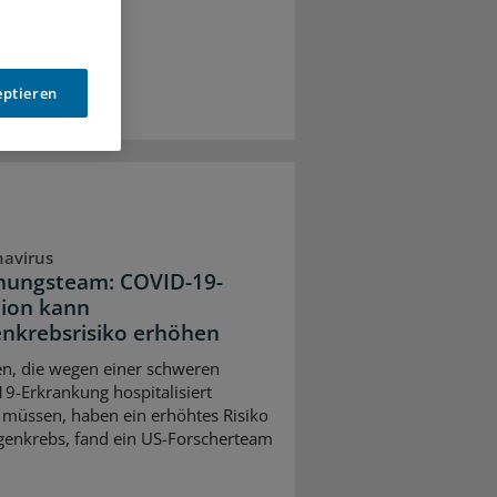
eptieren
avirus
hungsteam: COVID-19-
tion kann
nkrebsrisiko erhöhen
en, die wegen einer schweren
9-Erkrankung hospitalisiert
müssen, haben ein erhöhtes Risiko
genkrebs, fand ein US-Forscherteam