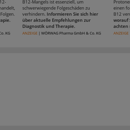
12-
B12-Mangels ist essenziell, um
Protone
handelt,
schwerwiegende Folgeschäden zu
einen f
Folgen.
verhindern.
Informieren Sie sich hier
B12 ver
rapie.
über aktuelle Empfehlungen zur
worauf 
Diagnostik und Therapie.
achten 
o. KG
ANZEIGE
|
WÖRWAG Pharma GmbH & Co. KG
ANZEIGE