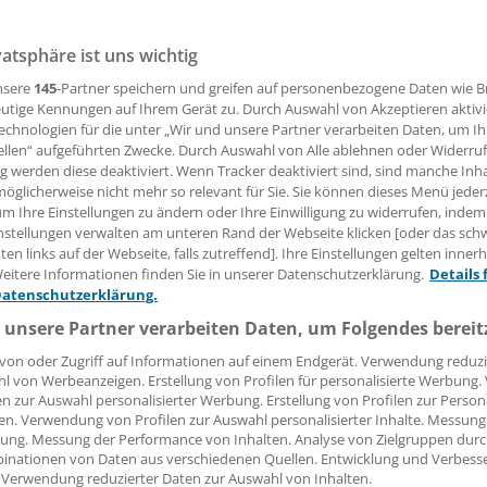
vatsphäre ist uns wichtig
r 70 Jahre oder eine schlechte Verfassung mindern den Erfol
on NSCLC-Patienten mit Checkpointhemmern nicht wesentl
nsere
145
-Partner speichern und greifen auf personenbezogene Daten wie 
für die Prognose sind hingegen andere Faktoren.
utige Kennungen auf Ihrem Gerät zu. Durch Auswahl von Akzeptieren aktivi
echnologien für die unter „Wir und unsere Partner verarbeiten Daten, um I
ellen“ aufgeführten Zwecke. Durch Auswahl von Alle ablehnen oder Widerruf
ng werden diese deaktiviert. Wenn Tracker deaktiviert sind, sind manche Inh
 Leserin, lieber Leser,
öglicherweise nicht mehr so relevant für Sie. Sie können dieses Menü jeder
um Ihre Einstellungen zu ändern oder Ihre Einwilligung zu widerrufen, indem
tändigen Beitrag können Sie lesen, sobald Sie sich eingelogg
nstellungen verwalten am unteren Rand der Webseite klicken [oder das sc
en links auf der Webseite, falls zutreffend]. Ihre Einstellungen gelten inner
Jetzt anmelden »
Kostenlos registriere
eitere Informationen finden Sie in unserer Datenschutzerklärung.
Details 
Datenschutzerklärung.
 vergessen?
 unsere Partner verarbeiten Daten, um Folgendes bereit
es Problem beim Login?
von oder Zugriff auf Informationen auf einem Endgerät. Verwendung reduzi
l von Werbeanzeigen. Erstellung von Profilen für personalisierte Werbung
dung ist mit wenigen Klicks erledigt und kostenlos.
en zur Auswahl personalisierter Werbung. Erstellung von Profilen zur Person
teile des kostenlosen Login:
en. Verwendung von Profilen zur Auswahl personalisierter Inhalte. Messung
ung. Messung der Performance von Inhalten. Analyse von Zielgruppen durch
r
Analysen, Hintergründe und Infografiken
inationen von Daten aus verschiedenen Quellen. Entwicklung und Verbess
 Verwendung reduzierter Daten zur Auswahl von Inhalten.
usive
Interviews und Praxis-Tipps