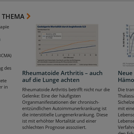
 THEMA
apie
m
(BCMA)
ng des
Rheumatoide Arthritis – auch
Neue 
auf die Lunge achten
Hämo
ete
r in
Rheumatoide Arthritis betrifft nicht nur die
Die tra
Gelenke: Eine der häufigsten
Thalass
Organmanifestationen der chronisch-
Sichelze
entzündlichen Autoimmunerkrankung ist
mit eine
die interstitielle Lungenerkrankung. Diese
Lebensq
ist mit erhöhter Mortalität und einer
Lebense
schlechten Prognose assoziiert.
Verfahr
den Erkr