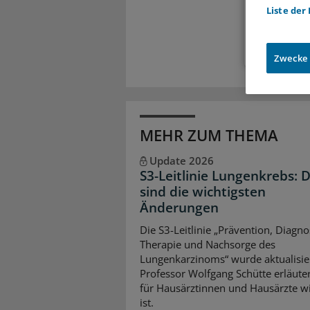
Liste der
Zugr
Zwecke
MEHR ZUM THEMA
Update 2026
S3-Leitlinie Lungenkrebs: 
sind die wichtigsten
Änderungen
Die S3-Leitlinie „Prävention, Diagno
Therapie und Nachsorge des
Lungenkarzinoms“ wurde aktualisier
Professor Wolfgang Schütte erläuter
für Hausärztinnen und Hausärzte wi
ist.