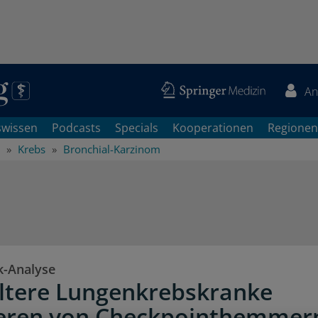
An
swissen
Podcasts
Specials
Kooperationen
Regionen
Krebs
Bronchial-Karzinom
-Analyse
ltere Lungenkrebskranke
ieren von Checkpointhemmer