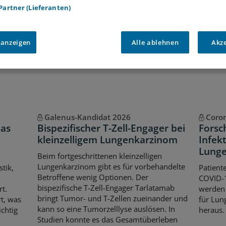
 Partner (Lieferanten)
iff auf alle
medizinischen Berichte und Kommentare
Voraussetzungen für den Zugang
 anzeigen
Alle ablehnen
Akz
Galenus-Kandidat 2026
Coron
Das
Bispezifischer T-Zell-Engager bei
Forsc
kleinzelligem Lungenkarzinom
Infek
Lunge
Beim fortgeschrittenen kleinzelligen
Lungenkarzinom gibt es für vorbehandelte
stik,
Patient
Betroffene wenig Optionen. Der
COVID-1
bispezifische T-Zell-Engager Tarlatamab
t.
werden 
bringt Tumor- und T-Zellen zueinander und
t, was
für Lun
kann so eine Tumorzelllyse auslösen. In
chtig
heraus.
Studien konnte es das Gesamtüberleben