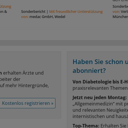
tützung
Sonderbe
on &
Sonderbericht
|
Mit freundlicher Unterstützung
von:
Ver
von:
medac GmbH, Wedel
Münche
Haben Sie schon 
abonniert?
n
erhalten Ärzte und
beiter der
Von Diabetologie bis E-H
auf mehr Hintergründe,
praxisrelevanten Themen
Jetzt neu jeden Montag:
Kostenlos registrieren »
„Allgemeinmedizin“ mit p
und relevanten Neuigkei
internistischen und hausä
Top-Thema:
Erhalten Sie