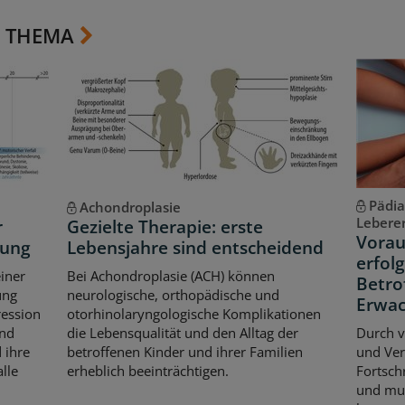
 THEMA
Pädia
Achondroplasie
Lebere
r
Gezielte Therapie: erste
Vorau
kung
Lebensjahre sind entscheidend
erfol
iner
Bei Achondroplasie (ACH) können
Betro
ung
neurologische, orthopädische und
Erwac
ression
otorhinolaryngologische Komplikationen
und
die Lebensqualität und den Alltag der
Durch v
 ihre
betroffenen Kinder und ihrer Familien
und Ver
lle
erheblich beeinträchtigen.
Fortsch
und mul