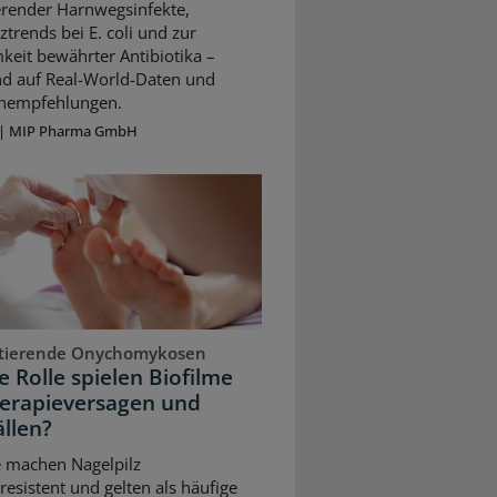
erender Harnwegsinfekte,
ztrends bei E. coli und zur
keit bewährter Antibiotika –
nd auf Real-World-Daten und
ienempfehlungen.
|
MIP Pharma GmbH
stierende Onychomykosen
 Rolle spielen Biofilme
herapieversagen und
llen?
e machen Nagelpilz
resistent und gelten als häufige