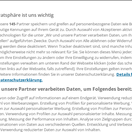
vatsphäre ist uns wichtig
it akuter Sinusitis in die Sprechstunde kommen, drängen 
Antibiotika. Wie der Arzt in dieser Situation argumentiere
nsere
145
-Partner speichern und greifen auf personenbezogene Daten wie 
 Hausarzt Dr. Stefan Pecher im Interview.
utige Kennungen auf Ihrem Gerät zu. Durch Auswahl von Akzeptieren aktivi
echnologien für die unter „Wir und unsere Partner verarbeiten Daten, um I
ellen“ aufgeführten Zwecke. Durch Auswahl von Alle ablehnen oder Widerruf
ng werden diese deaktiviert. Wenn Tracker deaktiviert sind, sind manche Inh
 Leserin, lieber Leser,
öglicherweise nicht mehr so relevant für Sie. Sie können dieses Menü jeder
um Ihre Einstellungen zu ändern oder Ihre Einwilligung zu widerrufen, indem
tändigen Beitrag können Sie lesen, sobald Sie sich eingelogg
nstellungen verwalten am unteren Rand der Webseite klicken [oder das sc
en links auf der Webseite, falls zutreffend]. Ihre Einstellungen gelten inner
Jetzt anmelden »
Kostenlos registriere
eitere Informationen finden Sie in unserer Datenschutzerklärung.
Details 
Datenschutzerklärung.
 vergessen?
 unsere Partner verarbeiten Daten, um Folgendes bereit
es Problem beim Login?
von oder Zugriff auf Informationen auf einem Endgerät. Verwendung reduzi
l von Werbeanzeigen. Erstellung von Profilen für personalisierte Werbung
dung ist mit wenigen Klicks erledigt und kostenlos.
en zur Auswahl personalisierter Werbung. Erstellung von Profilen zur Person
teile des kostenlosen Login:
en. Verwendung von Profilen zur Auswahl personalisierter Inhalte. Messung
ung. Messung der Performance von Inhalten. Analyse von Zielgruppen durch
r
Analysen, Hintergründe und Infografiken
inationen von Daten aus verschiedenen Quellen. Entwicklung und Verbess
 Verwendung reduzierter Daten zur Auswahl von Inhalten.
usive
Interviews und Praxis-Tipps