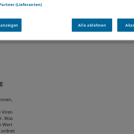
 Partner (Lieferanten)
iff auf alle
medizinischen Berichte und Kommentare
Voraussetzungen für den Zugang
 anzeigen
Alle ablehnen
Akz
g
ionen,
 Viren
r. Was
n Wert
 ordnet