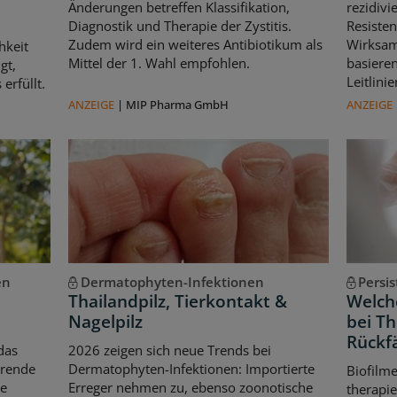
Änderungen betreffen Klassifikation,
rezidivi
Diagnostik und Therapie der Zystitis.
Resisten
Zudem wird ein weiteres Antibiotikum als
Wirksam
hkeit
Mittel der 1. Wahl empfohlen.
basiere
gt,
Leitlin
erfüllt.
ANZEIGE
|
MIP Pharma GmbH
ANZEIGE
en
Dermatophyten-Infektionen
Persi
Thailandpilz, Tierkontakt &
Welche
Nagelpilz
bei T
Rückfä
das
2026 zeigen sich neue Trends bei
erende
Dermatophyten-Infektionen: Importierte
Biofilm
le
Erreger nehmen zu, ebenso zoonotische
therapie