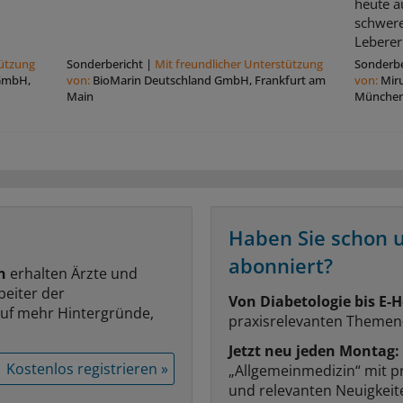
heute a
schwere
Leberer
tützung
Sonderbericht
|
Mit freundlicher Unterstützung
Sonderbe
 GmbH,
von:
BioMarin Deutschland GmbH, Frankfurt am
von:
Mir
Main
Münche
Haben Sie schon 
abonniert?
n
erhalten Ärzte und
beiter der
Von Diabetologie bis E-H
auf mehr Hintergründe,
praxisrelevanten Themen
Jetzt neu jeden Montag:
Kostenlos registrieren »
„Allgemeinmedizin“ mit p
und relevanten Neuigkei