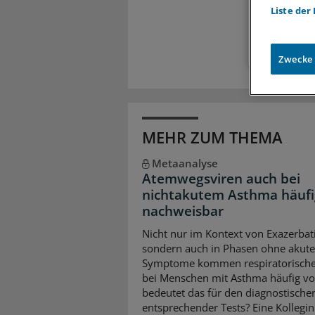
Liste der
Zugr
Zwecke
MEHR ZUM THEMA
Metaanalyse
Atemwegsviren auch bei
nichtakutem Asthma häufi
nachweisbar
Nicht nur im Kontext von Exazerbat
sondern auch in Phasen ohne akute
Symptome kommen respiratorische
bei Menschen mit Asthma häufig vo
bedeutet das für den diagnostische
entsprechender Tests? Eine Kollegin