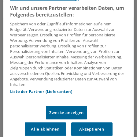
Wir und unsere Partner verarbeiten Daten, um
DAS KÖNNTE SIE AUCH INTERESSIEREN
Folgendes bereitzustellen:
Speichern von oder Zugriff auf Informationen auf einem
Endgerät. Verwendung reduzierter Daten zur Auswahl von
Werbeanzeigen. Erstellung von Profilen für personalisierte
Werbung. Verwendung von Profilen zur Auswahl
personalisierter Werbung. Erstellung von Profilen zur
Personalisierung von Inhalten. Verwendung von Profilen zur
Auswahl personalisierter Inhalte. Messung der Werbeleistung.
Messung der Performance von Inhalten. Analyse von
Zielgruppen durch Statistiken oder Kombinationen von Daten
aus verschiedenen Quellen. Entwicklung und Verbesserung der
Angebote. Verwendung reduzierter Daten zur Auswahl von
Inhalten.
50 Jahre Jung-Preis
Liste der Partner (Lieferanten)
Freiheit als Voraussetzung für medizinischen
Fortschritt
Seit 50 Jahren zeichnet die Jung-Stiftung Forschung
Zwecke anzeigen
aus, die neue Wege in der Medizin eröffnet. Warum
wissenschaftliche Freiheit eine zentrale Rolle spielt –
und welche Arbeiten ausgezeichnet werden.
Alle ablehnen
Akzeptieren