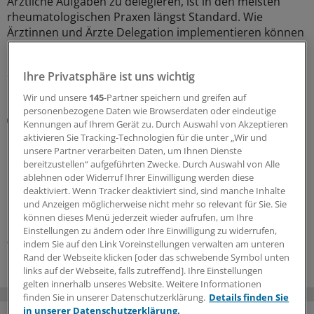
Ärztliche Aufgaben zu delegieren, ist in den meisten
rheumatologischen Praxen längst Standard. Wie
Ärztinnen und Ärzte Delegation implementieren können
und was es dafür braucht, zeigt ein Leitfaden.
27.07.2026
Ihre Privatsphäre ist uns wichtig
Wir und unsere
145
-Partner speichern und greifen auf
personenbezogene Daten wie Browserdaten oder eindeutige
Viele Betroffene sind übergewichtig
Kennungen auf Ihrem Gerät zu. Durch Auswahl von Akzeptieren
Osteoarthrose: GLP1-Rezeptoragonisten als neue
aktivieren Sie Tracking-Technologien für die unter „Wir und
Option?
unsere Partner verarbeiten Daten, um Ihnen Dienste
bereitzustellen“ aufgeführten Zwecke. Durch Auswahl von Alle
Bisher war die Suche nach einer effektiven Therapie bei
ablehnen oder Widerruf Ihrer Einwilligung werden diese
Osteoarthrose wenig erfolgreich. Mit den GLP-1-
deaktiviert. Wenn Tracker deaktiviert sind, sind manche Inhalte
Rezeptoragonisten könnte es nun endlich ein
und Anzeigen möglicherweise nicht mehr so relevant für Sie. Sie
krankheitsmodifizierendes Therapieprinzip geben.
können dieses Menü jederzeit wieder aufrufen, um Ihre
Einstellungen zu ändern oder Ihre Einwilligung zu widerrufen,
06.07.2026
indem Sie auf den Link Voreinstellungen verwalten am unteren
Rand der Webseite klicken [oder das schwebende Symbol unten
links auf der Webseite, falls zutreffend]. Ihre Einstellungen
gelten innerhalb unseres Website. Weitere Informationen
finden Sie in unserer Datenschutzerklärung.
Details finden Sie
in unserer Datenschutzerklärung.