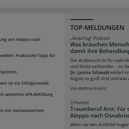
TOP-MELDUNGEN
„ÄrzteTag“-Podcast
dung von Aleppo nach
Was brauchen Mensch
damit ihre Behandlung
wellen: Praktische Tipps für
Der Arztbesuch ist für viele
und Stress verbunden – so das
 Spritzen
Dr. Janina Schwabl
erklärt i
Ängste so groß sind und was 
ein ist ein Erfolgsmodell
Von Bettina Kracht
sch weiterhin ePA-Befüllung
Porträt
Traumberuf Arzt: Für 
uen mit metastasiertem
Aleppo nach Osnabrü
Wenn sie den Arztkittel trage