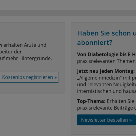
Haben Sie schon 
abonniert?
n
erhalten Ärzte und
beiter der
Von Diabetologie bis E-H
auf mehr Hintergründe,
praxisrelevanten Themen
Jetzt neu jeden Montag:
Kostenlos registrieren »
„Allgemeinmedizin“ mit p
und relevanten Neuigkei
internistischen und hausä
Top-Thema:
Erhalten Sie
praxisrelevante Beiträge 
Newsletter bestellen »