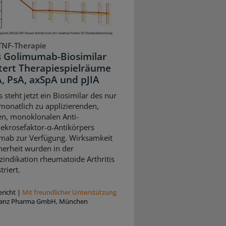
TNF-Therapie
s Golimumab-Biosimilar
tert Therapiespielräume
A, PsA, axSpA und pJIA
 steht jetzt ein Biosimilar des nur
monatlich zu applizierenden,
n, monoklonalen Anti-
krosefaktor-α-Antikörpers
ab zur Verfügung. Wirksamkeit
herheit wurden in der
zindikation rheumatoide Arthritis
riert.
richt
|
Mit freundlicher Unterstützung
anz Pharma GmbH, München