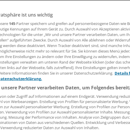
vatsphäre ist uns wichtig
 Leserin, lieber Leser,
nsere
145
-Partner speichern und greifen auf personenbezogene Daten wie 
utige Kennungen auf Ihrem Gerät zu. Durch Auswahl von Akzeptieren aktivi
tändigen Beitrag können Sie lesen, sobald Sie sich eingelogg
echnologien für die unter „Wir und unsere Partner verarbeiten Daten, um I
ellen“ aufgeführten Zwecke. Durch Auswahl von Alle ablehnen oder Widerruf
ng werden diese deaktiviert. Wenn Tracker deaktiviert sind, sind manche Inh
Jetzt anmelden »
Kostenlos registriere
öglicherweise nicht mehr so relevant für Sie. Sie können dieses Menü jeder
um Ihre Einstellungen zu ändern oder Ihre Einwilligung zu widerrufen, indem
 vergessen?
nstellungen verwalten am unteren Rand der Webseite klicken [oder das sc
es Problem beim Login?
en links auf der Webseite, falls zutreffend]. Ihre Einstellungen gelten inner
eitere Informationen finden Sie in unserer Datenschutzerklärung.
Details 
dung ist mit wenigen Klicks erledigt und kostenlos.
Datenschutzerklärung.
teile des kostenlosen Login:
 unsere Partner verarbeiten Daten, um Folgendes bereit
r
Analysen, Hintergründe und Infografiken
von oder Zugriff auf Informationen auf einem Endgerät. Verwendung reduzi
l von Werbeanzeigen. Erstellung von Profilen für personalisierte Werbung
usive
Interviews und Praxis-Tipps
en zur Auswahl personalisierter Werbung. Erstellung von Profilen zur Person
iff auf alle
medizinischen Berichte und Kommentare
en. Verwendung von Profilen zur Auswahl personalisierter Inhalte. Messung
ung. Messung der Performance von Inhalten. Analyse von Zielgruppen durch
Voraussetzungen für den Zugang
inationen von Daten aus verschiedenen Quellen. Entwicklung und Verbess
 Verwendung reduzierter Daten zur Auswahl von Inhalten.