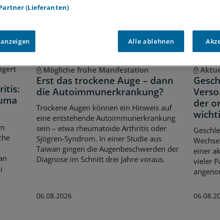
 Partner (Lieferanten)
 anzeigen
Alle ablehnen
Akz
ögert
Mögliche frühe Manifestation
Aktue
Erst das trockene Auge – dann
Gesch
itis:
die Autoimmunerkrankung?
Verso
euma
der o
Trockene Augen können ein Hinweis auf
wicht
eine entstehende Autoimmunerkrankung
em
sein – etwa rheumatoide Arthritis oder
Geschle
che
Sjögren-Syndrom. In einer Studie aus
Wechse
Taiwan gingen die Augenbeschwerden der
einer a
an
Diagnose im Schnitt drei Jahre voraus.
vieler P
u
angeno
06.08.2026
06.08.2