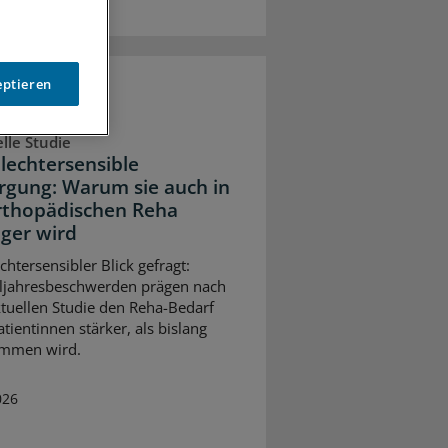
eptieren
lle Studie
lechtersensible
rgung: Warum sie auch in
rthopädischen Reha
iger wird
chtersensibler Blick gefragt:
ljahresbeschwerden prägen nach
ktuellen Studie den Reha-Bedarf
atientinnen stärker, als bislang
mmen wird.
026