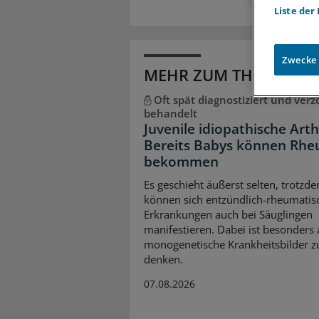
Liste der
Zwecke
MEHR ZUM THEMA
Oft spät diagnostiziert und verz
behandelt
Juvenile idiopathische Arthr
Bereits Babys können Rh
bekommen
Es geschieht äußerst selten, trotzd
können sich entzündlich-rheumatis
Erkrankungen auch bei Säuglingen
manifestieren. Dabei ist besonders 
monogenetische Krankheitsbilder z
denken.
07.08.2026