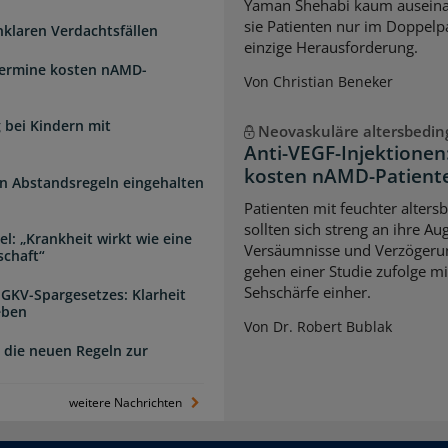
Yaman Shehabi kaum auseina
sie Patienten nur im Doppelpa
unklaren Verdachtsfällen
einzige Herausforderung.
Termine kosten nAMD-
Von Christian Beneker
 bei Kindern mit
Neovaskuläre altersbedi
Anti-VEGF-Injektione
kosten nAMD-Patiente
n Abstandsregeln eingehalten
Patienten mit feuchter alter
sollten sich streng an ihre A
l: „Krankheit wirkt wie eine
Versäumnisse und Verzögerun
schaft“
gehen einer Studie zufolge mi
Sehschärfe einher.
 GKV-Spargesetzes: Klarheit
eben
Von Dr. Robert Bublak
 die neuen Regeln zur
weitere Nachrichten