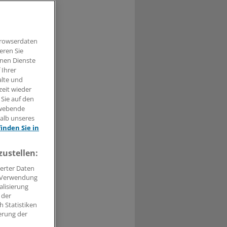
Browserdaten
eren Sie
t haben.
hnen Dienste
 Ihrer
alte und
n »
zeit wieder
 Sie auf den
hwebende
halb unseres
finden Sie in
zustellen:
erter Daten
. Verwendung
alisierung
 der
 Statistiken
erung der