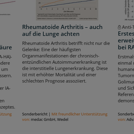
Rheumatoide Arthritis – auch
Anti-
Erste
auf die Lunge achten
erwei
Rheumatoide Arthritis betrifft nicht nur die
säure
bei R
Gelenke: Eine der häufigsten
Organmanifestationen der chronisch-
A-HA)-
Erstmals
entzündlichen Autoimmunerkrankung ist
ndere
einmal 
die interstitielle Lungenerkrankung. Diese
, um
humane
ist mit erhöhter Mortalität und einer
ssern.
Tumorne
schlechten Prognose assoziiert.
Golimum
er IA-
und Sic
Referen
en
demonst
zeptes.
tützung
Sonderbericht
|
Mit freundlicher Unterstützung
Sonderbe
von:
medac GmbH, Wedel
von:
Adv