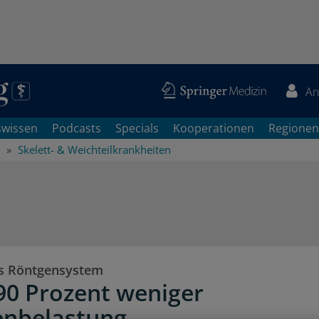
An
swissen
Podcasts
Specials
Kooperationen
Regionen
Skelett- & Weichteilkrankheiten
s Röntgensystem
 90 Prozent weniger
enbelastung