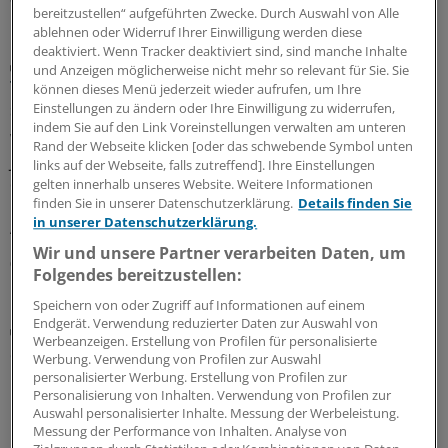
bereitzustellen“ aufgeführten Zwecke. Durch Auswahl von Alle
ablehnen oder Widerruf Ihrer Einwilligung werden diese
deaktiviert. Wenn Tracker deaktiviert sind, sind manche Inhalte
Gefahr meistens überschätzt
und Anzeigen möglicherweise nicht mehr so relevant für Sie. Sie
Thoraxschmerzen bei Kindern haben laut Analyse
können dieses Menü jederzeit wieder aufrufen, um Ihre
selten kardiale Ursachen
Einstellungen zu ändern oder Ihre Einwilligung zu widerrufen,
indem Sie auf den Link Voreinstellungen verwalten am unteren
Wird der Rettungsdienst gerufen, weil ein Kind oder ein
Rand der Webseite klicken [oder das schwebende Symbol unten
Jugendlicher plötzlich unter Thoraxschmerzen leidet, ist
links auf der Webseite, falls zutreffend]. Ihre Einstellungen
die Ursache meistens gutartig und selten kardialen
gelten innerhalb unseres Website. Weitere Informationen
finden Sie in unserer Datenschutzerklärung.
Details finden Sie
Ursprungs. Auffällige Vitalparameter sind jedoch ein
in unserer Datenschutzerklärung.
Alarmzeichen.
Wir und unsere Partner verarbeiten Daten, um
05.08.2026
Folgendes bereitzustellen:
Speichern von oder Zugriff auf Informationen auf einem
Endgerät. Verwendung reduzierter Daten zur Auswahl von
Plaques bewerten
Werbeanzeigen. Erstellung von Profilen für personalisierte
Screening mittels Koronar-CT: Was das bringen
Werbung. Verwendung von Profilen zur Auswahl
könnte
personalisierter Werbung. Erstellung von Profilen zur
Personalisierung von Inhalten. Verwendung von Profilen zur
Moderne CT-Geräte können Koronargefäße sichtbar
Auswahl personalisierter Inhalte. Messung der Werbeleistung.
machen. Sie können aber auch atherosklerotischen
Messung der Performance von Inhalten. Analyse von