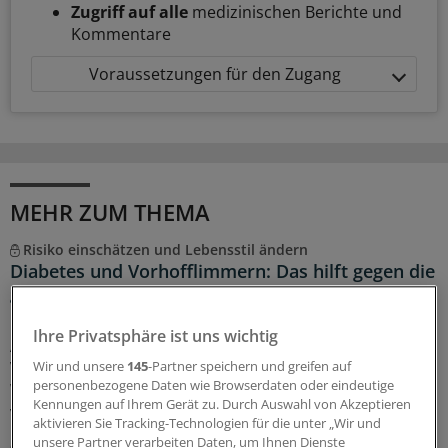
Zugriff auf alle
medizinischen Berichte und
Kommentare
Voraussetzungen für den Zugang
MEHR ZUM THEMA
Risiko einschätzen und Lebensstil ändern
Diabetes und Vorhofflimmern: Das hilft gegen die
gefährliche Kombi
Ein Diabetes schlägt auf Nerven, Nieren, Gefäße und
Ihre Privatsphäre ist uns wichtig
Augen. Dass er auch Herzrhythmusstörungen und
Vorhofflimmern begünstigen kann, ist weniger bekannt.
Wir und unsere
145
-Partner speichern und greifen auf
personenbezogene Daten wie Browserdaten oder eindeutige
Wie Sie Ihre Patientinnen und Patienten bestmöglich
Kennungen auf Ihrem Gerät zu. Durch Auswahl von Akzeptieren
versorgen.
aktivieren Sie Tracking-Technologien für die unter „Wir und
unsere Partner verarbeiten Daten, um Ihnen Dienste
06.08.2026