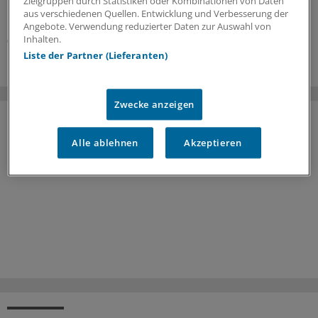
Gefäßschäden tief in die Plaque-Seele blicken. Hat die
Zielgruppen durch Statistiken oder Kombinationen von Daten
aus verschiedenen Quellen. Entwicklung und Verbesserung der
Koronar-CT eine große Screening-Zukunft?
Angebote. Verwendung reduzierter Daten zur Auswahl von
Inhalten.
05.08.2026
Liste der Partner (Lieferanten)
Zwecke anzeigen
Alle ablehnen
Akzeptieren