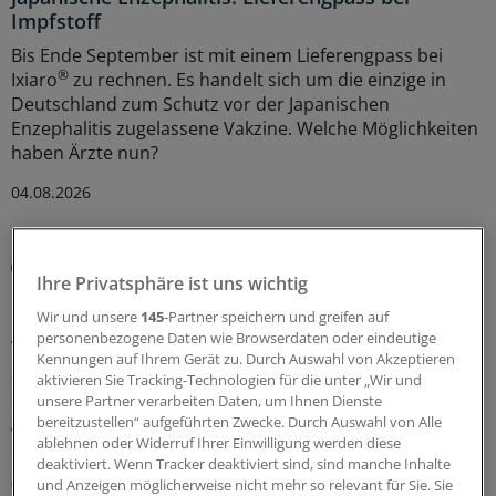
Impfstoff
Bis Ende September ist mit einem Lieferengpass bei
®
Ixiaro
zu rechnen. Es handelt sich um die einzige in
Deutschland zum Schutz vor der Japanischen
Enzephalitis zugelassene Vakzine. Welche Möglichkeiten
haben Ärzte nun?
04.08.2026
Impfschutz erleichtern
Ihre Privatsphäre ist uns wichtig
In Thüringen jetzt Schutzimpfung im
Gesundheitsamt möglich
Wir und unsere
145
-Partner speichern und greifen auf
personenbezogene Daten wie Browserdaten oder eindeutige
Vor allem Menschen ohne festen Hausarzt sollen nun
Kennungen auf Ihrem Gerät zu. Durch Auswahl von Akzeptieren
auch in Thüringen niedrigschwellige Impfangebote über
aktivieren Sie Tracking-Technologien für die unter „Wir und
den Öffentlichen Gesundheitsdienst bekommen. Die
unsere Partner verarbeiten Daten, um Ihnen Dienste
gesetzlichen Krankenkassen übernehmen die
bereitzustellen“ aufgeführten Zwecke. Durch Auswahl von Alle
Sachkosten.
ablehnen oder Widerruf Ihrer Einwilligung werden diese
deaktiviert. Wenn Tracker deaktiviert sind, sind manche Inhalte
03.08.2026
und Anzeigen möglicherweise nicht mehr so relevant für Sie. Sie