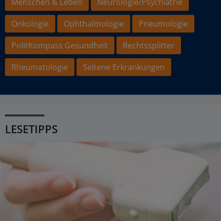
Menschen & Leben
Neurologie/Psychiatrie
Onkologie
Ophthalmologie
Pneumologie
PolitKompass Gesundheit
Rechtssplitter
Rheumatologie
Seltene Erkrankungen
LESETIPPS