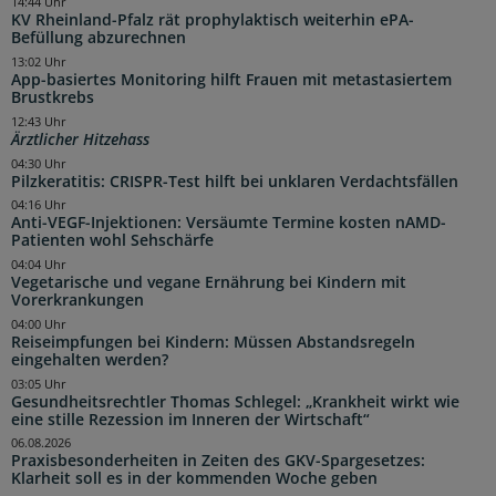
14:44 Uhr
KV Rheinland-Pfalz rät prophylaktisch weiterhin ePA-
Befüllung abzurechnen
13:02 Uhr
App-basiertes Monitoring hilft Frauen mit metastasiertem
Brustkrebs
12:43 Uhr
Ärztlicher Hitzehass
04:30 Uhr
Pilzkeratitis: CRISPR-Test hilft bei unklaren Verdachtsfällen
04:16 Uhr
Anti-VEGF-Injektionen: Versäumte Termine kosten nAMD-
Patienten wohl Sehschärfe
04:04 Uhr
Vegetarische und vegane Ernährung bei Kindern mit
Vorerkrankungen
04:00 Uhr
Reiseimpfungen bei Kindern: Müssen Abstandsregeln
eingehalten werden?
03:05 Uhr
Gesundheitsrechtler Thomas Schlegel: „Krankheit wirkt wie
eine stille Rezession im Inneren der Wirtschaft“
06.08.2026
Praxisbesonderheiten in Zeiten des GKV-Spargesetzes:
Klarheit soll es in der kommenden Woche geben