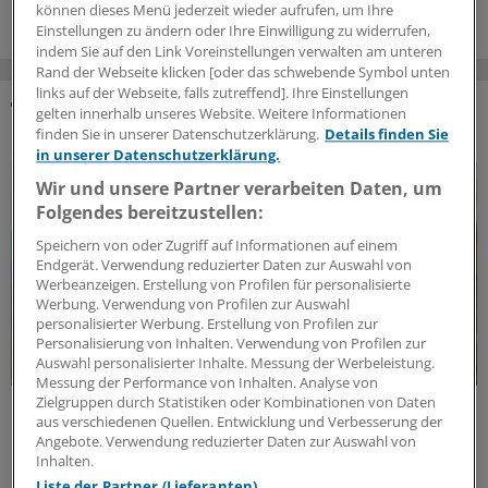
können dieses Menü jederzeit wieder aufrufen, um Ihre
Einstellungen zu ändern oder Ihre Einwilligung zu widerrufen,
indem Sie auf den Link Voreinstellungen verwalten am unteren
Rand der Webseite klicken [oder das schwebende Symbol unten
links auf der Webseite, falls zutreffend]. Ihre Einstellungen
gelten innerhalb unseres Website. Weitere Informationen
DAS KÖNNTE SIE AUCH INTERESSIEREN
finden Sie in unserer Datenschutzerklärung.
Details finden Sie
in unserer Datenschutzerklärung.
Wir und unsere Partner verarbeiten Daten, um
Folgendes bereitzustellen:
Speichern von oder Zugriff auf Informationen auf einem
Endgerät. Verwendung reduzierter Daten zur Auswahl von
Werbeanzeigen. Erstellung von Profilen für personalisierte
Werbung. Verwendung von Profilen zur Auswahl
personalisierter Werbung. Erstellung von Profilen zur
Personalisierung von Inhalten. Verwendung von Profilen zur
Auswahl personalisierter Inhalte. Messung der Werbeleistung.
Messung der Performance von Inhalten. Analyse von
Zielgruppen durch Statistiken oder Kombinationen von Daten
Impflücken bei Chronikern
aus verschiedenen Quellen. Entwicklung und Verbesserung der
Grippeimpfung bei Diabetes: Risiko für Folgen
Angebote. Verwendung reduzierter Daten zur Auswahl von
senken
Inhalten.
Liste der Partner (Lieferanten)