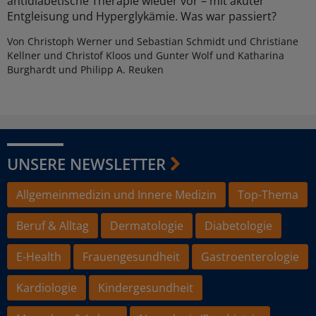
antidiabetische Therapie wieder vor – mit akuter
Entgleisung und Hyperglykämie. Was war passiert?
Von Christoph Werner und Sebastian Schmidt und Christiane
Kellner und Christof Kloos und Gunter Wolf und Katharina
Burghardt und Philipp A. Reuken
UNSERE NEWSLETTER
Allgemeinmedizin und Innere Medizin
Top-Thema
Beruf & Alltag
Dermatologie
Diabetologie
E-Health
Frauengesundheit
Gastroenterologie
Kardiologie
Kindergesundheit