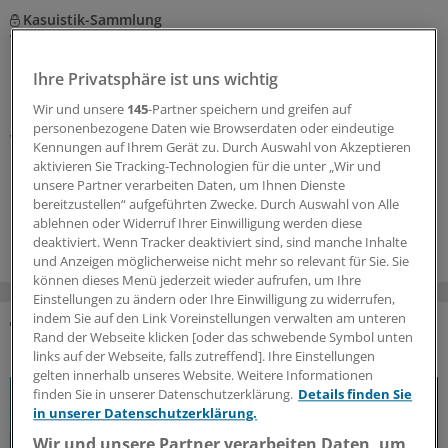
Kasuistik-Sammlung
Was, wenn es keine Migräne ist? Seltene
Kopfschmerzphänomene in der Praxis erkennen
Ihre Privatsphäre ist uns wichtig
In der Regel lässt sich für die meisten
Wir und unsere
145
-Partner speichern und greifen auf
Kopfschmerzerkrankungen eine Ursache finden. Doch
personenbezogene Daten wie Browserdaten oder eindeutige
was, wenn der Fall kniffliger ist als gedacht? Ein
Kennungen auf Ihrem Gerät zu. Durch Auswahl von Akzeptieren
Neurologe berichtet aus der Praxis von verschiedenen
aktivieren Sie Tracking-Technologien für die unter „Wir und
Fällen.
unsere Partner verarbeiten Daten, um Ihnen Dienste
bereitzustellen“ aufgeführten Zwecke. Durch Auswahl von Alle
15.06.2026
ablehnen oder Widerruf Ihrer Einwilligung werden diese
deaktiviert. Wenn Tracker deaktiviert sind, sind manche Inhalte
und Anzeigen möglicherweise nicht mehr so relevant für Sie. Sie
können dieses Menü jederzeit wieder aufrufen, um Ihre
Einstellungen zu ändern oder Ihre Einwilligung zu widerrufen,
indem Sie auf den Link Voreinstellungen verwalten am unteren
Rand der Webseite klicken [oder das schwebende Symbol unten
DAS KÖNNTE SIE AUCH INTERESSIEREN
links auf der Webseite, falls zutreffend]. Ihre Einstellungen
gelten innerhalb unseres Website. Weitere Informationen
finden Sie in unserer Datenschutzerklärung.
Details finden Sie
in unserer Datenschutzerklärung.
Wir und unsere Partner verarbeiten Daten, um