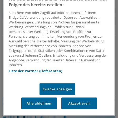
Folgendes bereitzustellen:
Speichern von oder Zugriff auf Informationen auf einem
Endgerät. Verwendung reduzierter Daten zur Auswahl von
Werbeanzeigen. Erstellung von Profilen für personalisierte
Werbung. Verwendung von Profilen zur Auswahl
personalisierter Werbung. Erstellung von Profilen zur
Personalisierung von Inhalten. Verwendung von Profilen zur
Update MS
Auswahl personalisierter Inhalte. Messung der Werbeleistung.
Update Multiple Sklerose: Aktuelle
Messung der Performance von Inhalten. Analyse von
Zielgruppen durch Statistiken oder Kombinationen von Daten
Erkenntnisse und Entwicklungen
aus verschiedenen Quellen. Entwicklung und Verbesserung der
Multiple Sklerose (MS) kann weitreichende
Angebote. Verwendung reduzierter Daten zur Auswahl von
Inhalten.
Auswirkungen auf körperliche und kognitive
Liste der Partner (Lieferanten)
Fähigkeiten haben. Aktuelle Erkenntnisse eröffnen
neue Perspektiven auf die Versorgung der Patienten.
ANZEIGE
|
Merck Healthcare Germany GmbH
Zwecke anzeigen
Alle ablehnen
Akzeptieren