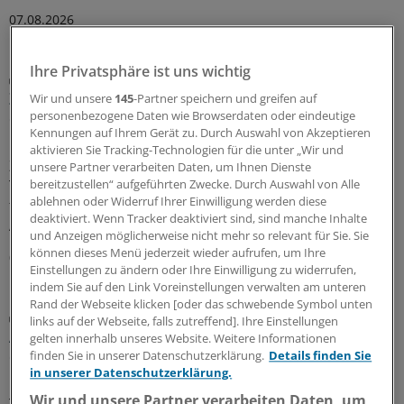
07.08.2026
Ihre Privatsphäre ist uns wichtig
Diabetes mellitus
Zusatznutzten für Teplizumab nicht
Wir und unsere
145
-Partner speichern und greifen auf
personenbezogene Daten wie Browserdaten oder eindeutige
quantifizierbar
Kennungen auf Ihrem Gerät zu. Durch Auswahl von Akzeptieren
Keinen Anhaltspunkt für einen quantifizierbaren
aktivieren Sie Tracking-Technologien für die unter „Wir und
Zusatznutzen des neu zugelassenen Antidiabetikums
unsere Partner verarbeiten Daten, um Ihnen Dienste
bereitzustellen“ aufgeführten Zwecke. Durch Auswahl von Alle
Teplizumab hat der Gemeinsame Bundesausschuss
ablehnen oder Widerruf Ihrer Einwilligung werden diese
festgestellt. Für die Bewertung war beobachtendes
deaktiviert. Wenn Tracker deaktiviert sind, sind manche Inhalte
Abwarten vorgegeben worden.
und Anzeigen möglicherweise nicht mehr so relevant für Sie. Sie
können dieses Menü jederzeit wieder aufrufen, um Ihre
06.08.2026
Einstellungen zu ändern oder Ihre Einwilligung zu widerrufen,
indem Sie auf den Link Voreinstellungen verwalten am unteren
Rand der Webseite klicken [oder das schwebende Symbol unten
Diabetische Retinopathie
links auf der Webseite, falls zutreffend]. Ihre Einstellungen
Auch seltene, milde Hypoglykämien gefährden
gelten innerhalb unseres Website. Weitere Informationen
die Netzhaut
finden Sie in unserer Datenschutzerklärung.
Details finden Sie
in unserer Datenschutzerklärung.
Eine gute Blutzuckerkontrolle senkt bei Menschen mit
Wir und unsere Partner verarbeiten Daten, um