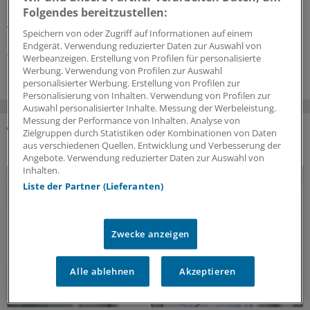
Typ-2-Diabetes das Risiko für eine diabetische
Folgendes bereitzustellen:
Retinopathie. Dabei zählt mehr als der HbA
-Wert.
1c
Wichtig ist auch, Unterzuckerungen zu vermeiden.
Speichern von oder Zugriff auf Informationen auf einem
Endgerät. Verwendung reduzierter Daten zur Auswahl von
06.08.2026
Werbeanzeigen. Erstellung von Profilen für personalisierte
Werbung. Verwendung von Profilen zur Auswahl
personalisierter Werbung. Erstellung von Profilen zur
Personalisierung von Inhalten. Verwendung von Profilen zur
Auswahl personalisierter Inhalte. Messung der Werbeleistung.
Messung der Performance von Inhalten. Analyse von
Zielgruppen durch Statistiken oder Kombinationen von Daten
DAS KÖNNTE SIE AUCH INTERESSIEREN
aus verschiedenen Quellen. Entwicklung und Verbesserung der
Angebote. Verwendung reduzierter Daten zur Auswahl von
Inhalten.
Liste der Partner (Lieferanten)
Zwecke anzeigen
Alle ablehnen
Akzeptieren