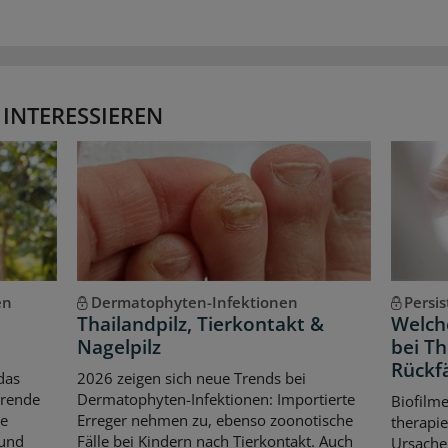
 INTERESSIEREN
en
Dermatophyten-Infektionen
Persi
Thailandpilz, Tierkontakt &
Welche
Nagelpilz
bei T
Rückfä
das
2026 zeigen sich neue Trends bei
erende
Dermatophyten-Infektionen: Importierte
Biofilm
le
Erreger nehmen zu, ebenso zoonotische
therapie
 und
Fälle bei Kindern nach Tierkontakt. Auch
Ursache 