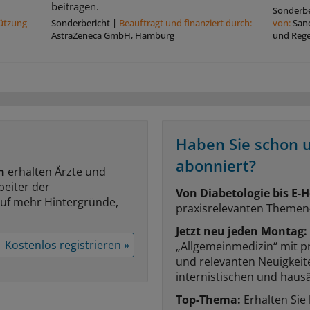
beitragen.
Sonderbe
tützung
Sonderbericht
|
Beauftragt und ﬁnanziert durch:
von:
San
AstraZeneca GmbH, Hamburg
und Reg
Haben Sie schon 
abonniert?
n
erhalten Ärzte und
beiter der
Von Diabetologie bis E-H
auf mehr Hintergründe,
praxisrelevanten Themen
Jetzt neu jeden Montag:
Kostenlos registrieren »
„Allgemeinmedizin“ mit p
und relevanten Neuigkei
internistischen und hausä
Top-Thema:
Erhalten Sie