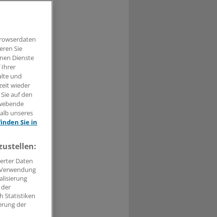
thma und
Browserdaten
eren Sie
hnen Dienste
 Ihrer
t haben.
alte und
zeit wieder
n »
 Sie auf den
hwebende
halb unseres
finden Sie in
zustellen:
erter Daten
. Verwendung
alisierung
 der
 Statistiken
erung der