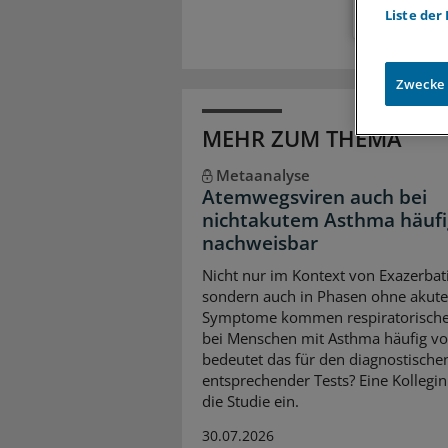
Liste der
Zwecke
MEHR ZUM THEMA
Metaanalyse
Atemwegsviren auch bei
nichtakutem Asthma häufi
nachweisbar
Nicht nur im Kontext von Exazerbat
sondern auch in Phasen ohne akute
Symptome kommen respiratorische
bei Menschen mit Asthma häufig vo
bedeutet das für den diagnostische
entsprechender Tests? Eine Kollegin
die Studie ein.
30.07.2026