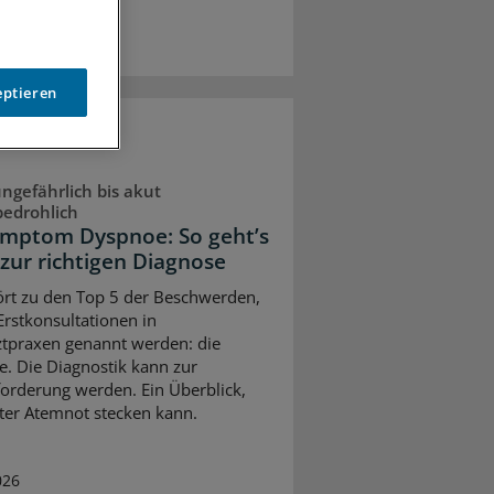
eptieren
ngefährlich bis akut
bedrohlich
ymptom Dyspnoe: So geht’s
 zur richtigen Diagnose
ört zu den Top 5 der Beschwerden,
 Erstkonsultationen in
tpraxen genannt werden: die
. Die Diagnostik kann zur
orderung werden. Ein Überblick,
ter Atemnot stecken kann.
026