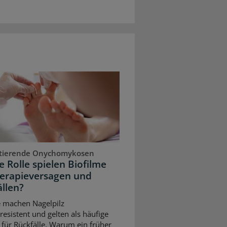
stierende Onychomykosen
 Rolle spielen Biofilme
herapieversagen und
llen?
e machen Nagelpilz
resistent und gelten als häufige
für Rückfälle. Warum ein früher