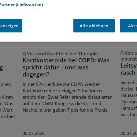
Voraussetzungen für den Zugang
 Partner (Lieferanten)
 anzeigen
Alle ablehnen
Akz
Von u
Vor- und Nachteile der Therapie
lebens
Kortikosteroide bei COPD: Was
Leits
g
spricht dafür – und was
rasch
dagegen?
Sie geh
ionen,
In der S2k-Leitlinie zur COPD werden
die bei
Kortikosteroide in einigen Situationen
Hausarz
 Viren
empfohlen. Zwei Referierende diskutierten
Dyspnoe
r. Was
auf dem DGIM-Kongress die Vor- und
Herausf
n Wert
Nachteile und gaben Tipps für die Praxis.
was hin
 ordnet
30.07.2026
20.07.2