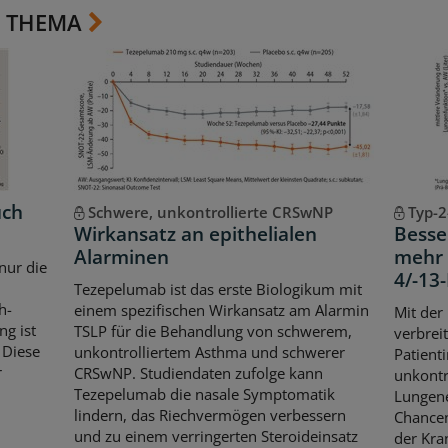
 THEMA
uch
Schwere, unkontrollierte CRSwNP
Typ-2
Wirkansatz an epithelialen
Besse
Alarminen
mehr 
 nur die
4/-1
Tezepelumab ist das erste Biologikum mit
h-
einem spezifischen Wirkansatz am Alarmin
Mit der
g ist
TSLP für die Behandlung von schwerem,
verbrei
 Diese
unkontrolliertem Asthma und schwerer
Patient
r
CRSwNP. Studiendaten zufolge kann
unkontr
Tezepelumab die nasale Symptomatik
Lungene
lindern, das Riechvermögen verbessern
Chancen
und zu einem verringerten Steroideinsatz
der Kran