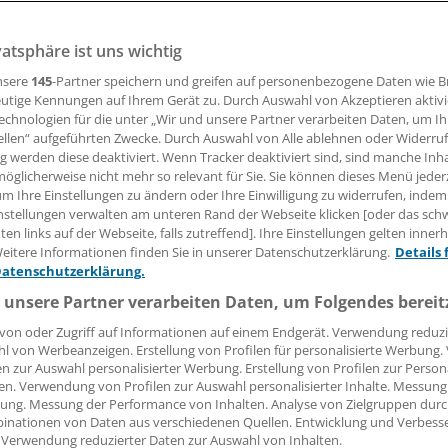
ssert bei den beiden immunvermittelten Erkrankungen As
matitis Symptome und Lebensqualität.
vatsphäre ist uns wichtig
nsere
145
-Partner speichern und greifen auf personenbezogene Daten wie 
utige Kennungen auf Ihrem Gerät zu. Durch Auswahl von Akzeptieren aktivi
 Leserin, lieber Leser,
echnologien für die unter „Wir und unsere Partner verarbeiten Daten, um I
ellen“ aufgeführten Zwecke. Durch Auswahl von Alle ablehnen oder Widerruf
tändigen Beitrag können Sie lesen, sobald Sie sich eingelogg
ng werden diese deaktiviert. Wenn Tracker deaktiviert sind, sind manche Inh
öglicherweise nicht mehr so relevant für Sie. Sie können dieses Menü jeder
Jetzt anmelden »
Kostenlos registriere
um Ihre Einstellungen zu ändern oder Ihre Einwilligung zu widerrufen, indem
nstellungen verwalten am unteren Rand der Webseite klicken [oder das sc
en links auf der Webseite, falls zutreffend]. Ihre Einstellungen gelten inner
 vergessen?
eitere Informationen finden Sie in unserer Datenschutzerklärung.
Details 
es Problem beim Login?
Datenschutzerklärung.
dung ist mit wenigen Klicks erledigt und kostenlos.
 unsere Partner verarbeiten Daten, um Folgendes bereit
teile des kostenlosen Login:
von oder Zugriff auf Informationen auf einem Endgerät. Verwendung reduzi
l von Werbeanzeigen. Erstellung von Profilen für personalisierte Werbung
r
Analysen, Hintergründe und Infografiken
en zur Auswahl personalisierter Werbung. Erstellung von Profilen zur Person
usive
Interviews und Praxis-Tipps
en. Verwendung von Profilen zur Auswahl personalisierter Inhalte. Messung
ung. Messung der Performance von Inhalten. Analyse von Zielgruppen durch
iff auf alle
medizinischen Berichte und Kommentare
inationen von Daten aus verschiedenen Quellen. Entwicklung und Verbess
 Verwendung reduzierter Daten zur Auswahl von Inhalten.