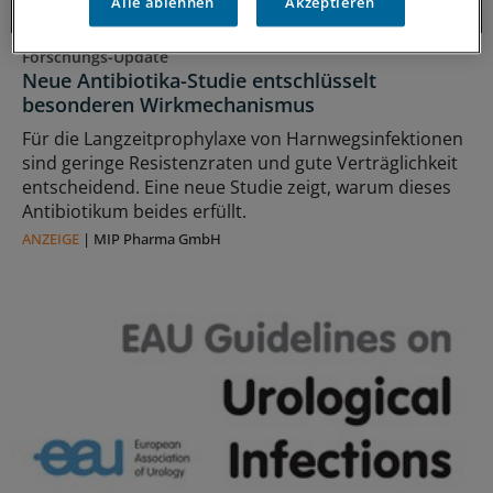
Alle ablehnen
Akzeptieren
Forschungs-Update
Neue Antibiotika-Studie entschlüsselt
besonderen Wirkmechanismus
Für die Langzeitprophylaxe von Harnwegsinfektionen
sind geringe Resistenzraten und gute Verträglichkeit
entscheidend. Eine neue Studie zeigt, warum dieses
Antibiotikum beides erfüllt.
ANZEIGE
|
MIP Pharma GmbH