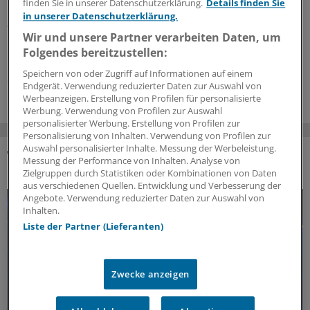
finden Sie in unserer Datenschutzerklärung.
Details finden Sie
Einer chronischen Nierenerkrankung (CKD) frühzeitig
in unserer Datenschutzerklärung.
auf die Spur zu kommen, wird in der hausärztlichen
Wir und unsere Partner verarbeiten Daten, um
Praxis immer wichtiger. Dabei spielt ein bestimmter
Folgendes bereitzustellen:
Faktor eine wesentliche Rolle.
Speichern von oder Zugriff auf Informationen auf einem
24.07.2026
Endgerät. Verwendung reduzierter Daten zur Auswahl von
Werbeanzeigen. Erstellung von Profilen für personalisierte
Werbung. Verwendung von Profilen zur Auswahl
personalisierter Werbung. Erstellung von Profilen zur
Personalisierung von Inhalten. Verwendung von Profilen zur
Auswahl personalisierter Inhalte. Messung der Werbeleistung.
Messung der Performance von Inhalten. Analyse von
DAS KÖNNTE SIE AUCH INTERESSIEREN
Zielgruppen durch Statistiken oder Kombinationen von Daten
aus verschiedenen Quellen. Entwicklung und Verbesserung der
Angebote. Verwendung reduzierter Daten zur Auswahl von
Inhalten.
Liste der Partner (Lieferanten)
Zwecke anzeigen