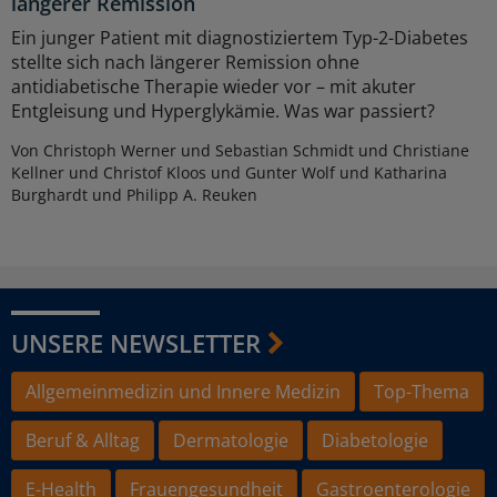
längerer Remission
Ein junger Patient mit diagnostiziertem Typ-2-Diabetes
stellte sich nach längerer Remission ohne
antidiabetische Therapie wieder vor – mit akuter
Entgleisung und Hyperglykämie. Was war passiert?
Von Christoph Werner und Sebastian Schmidt und Christiane
Kellner und Christof Kloos und Gunter Wolf und Katharina
Burghardt und Philipp A. Reuken
UNSERE NEWSLETTER
Allgemeinmedizin und Innere Medizin
Top-Thema
Beruf & Alltag
Dermatologie
Diabetologie
E-Health
Frauengesundheit
Gastroenterologie