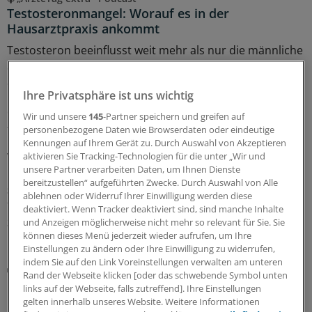
Testosteronmangel: Worauf es in der
Hausarztpraxis ankommt
Testosteron beeinflusst weit mehr als nur die männliche
Sexualfunktion: Es erfüllt eine zentrale Funktion für
Stoffwechsel, Muskel- und Knochengesundheit, Psyche
Ihre Privatsphäre ist uns wichtig
und Herz-Kreislauf-System. Entsprechend vielfältig und
oft unspezifisch sind die Beschwerden bei einem Mangel
Wir und unsere
145
-Partner speichern und greifen auf
– dem männlichen Hypogonadismus. Hören Sie im
personenbezogene Daten wie Browserdaten oder eindeutige
Podcast, welche Warnsignale in der hausärztlichen
Kennungen auf Ihrem Gerät zu. Durch Auswahl von Akzeptieren
aktivieren Sie Tracking-Technologien für die unter „Wir und
Versorgung Hinweise geben können und welche
unsere Partner verarbeiten Daten, um Ihnen Dienste
Chancen eine frühzeitige Diagnose bietet.
bereitzustellen“ aufgeführten Zwecke. Durch Auswahl von Alle
Sonderbericht
|
Mit freundlicher Unterstützung von:
Besins Healthcare
ablehnen oder Widerruf Ihrer Einwilligung werden diese
Germany GmbH, Berlin
deaktiviert. Wenn Tracker deaktiviert sind, sind manche Inhalte
und Anzeigen möglicherweise nicht mehr so relevant für Sie. Sie
31.07.2026
können dieses Menü jederzeit wieder aufrufen, um Ihre
Einstellungen zu ändern oder Ihre Einwilligung zu widerrufen,
indem Sie auf den Link Voreinstellungen verwalten am unteren
Vermeidbares Sterberisiko
Rand der Webseite klicken [oder das schwebende Symbol unten
CKD: Bei kardiovaskulären Risikofaktoren die
links auf der Webseite, falls zutreffend]. Ihre Einstellungen
Niere im Blick haben
gelten innerhalb unseres Website. Weitere Informationen