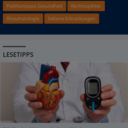
PolitKompass Gesundheit
Rechtssplitter
Rheumatologie
Seltene Erkrankungen
LESETIPPS