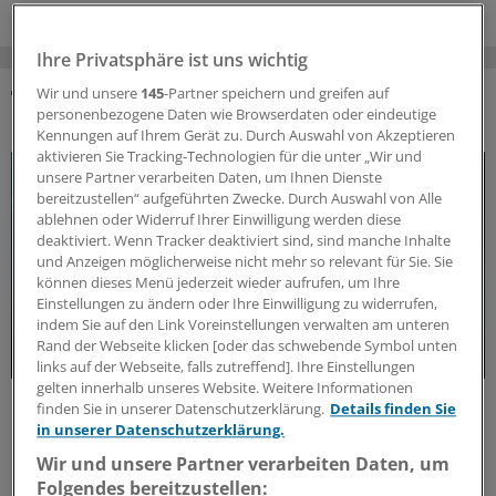
Ihre Privatsphäre ist uns wichtig
Wir und unsere
145
-Partner speichern und greifen auf
personenbezogene Daten wie Browserdaten oder eindeutige
DAS KÖNNTE SIE AUCH INTERESSIEREN
Kennungen auf Ihrem Gerät zu. Durch Auswahl von Akzeptieren
aktivieren Sie Tracking-Technologien für die unter „Wir und
unsere Partner verarbeiten Daten, um Ihnen Dienste
bereitzustellen“ aufgeführten Zwecke. Durch Auswahl von Alle
ablehnen oder Widerruf Ihrer Einwilligung werden diese
deaktiviert. Wenn Tracker deaktiviert sind, sind manche Inhalte
und Anzeigen möglicherweise nicht mehr so relevant für Sie. Sie
können dieses Menü jederzeit wieder aufrufen, um Ihre
Einstellungen zu ändern oder Ihre Einwilligung zu widerrufen,
indem Sie auf den Link Voreinstellungen verwalten am unteren
Rand der Webseite klicken [oder das schwebende Symbol unten
links auf der Webseite, falls zutreffend]. Ihre Einstellungen
gelten innerhalb unseres Website. Weitere Informationen
Update MS
finden Sie in unserer Datenschutzerklärung.
Details finden Sie
Update Multiple Sklerose: Aktuelle
in unserer Datenschutzerklärung.
Erkenntnisse und Entwicklungen
Wir und unsere Partner verarbeiten Daten, um
Multiple Sklerose (MS) kann weitreichende
Folgendes bereitzustellen: