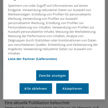
Auswirkungen auf körperliche und kognitive
Speichern von oder Zugriff auf Informationen auf einem
Fähigkeiten haben. Aktuelle Erkenntnisse eröffnen
Endgerät. Verwendung reduzierter Daten zur Auswahl von
neue Perspektiven auf die Versorgung der Patienten.
Werbeanzeigen. Erstellung von Profilen für personalisierte
Werbung. Verwendung von Profilen zur Auswahl
ANZEIGE
|
Merck Healthcare Germany GmbH
personalisierter Werbung. Erstellung von Profilen zur
Personalisierung von Inhalten. Verwendung von Profilen zur
Auswahl personalisierter Inhalte. Messung der Werbeleistung.
Messung der Performance von Inhalten. Analyse von
Zielgruppen durch Statistiken oder Kombinationen von Daten
aus verschiedenen Quellen. Entwicklung und Verbesserung der
Angebote. Verwendung reduzierter Daten zur Auswahl von
Inhalten.
Liste der Partner (Lieferanten)
Zwecke anzeigen
Intrathekale Entzündung
Alle ablehnen
Akzeptieren
Einfluss der MS-Therapie auf Immunzellen im
Liquor
Eine aktuelle Publikation beleuchtet
Immunzellveränderungen im Liquor als Hinweis auf