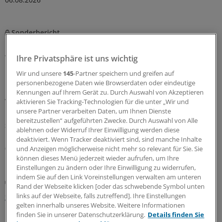
Sonderbericht
Biomarker gegen Diabetes-Folgen
Ihre Privatsphäre ist uns wichtig
Typ-2-Diabetes und Adipositas sind keine isolierten
Erkrankungen: Sie wirken sich auf zahlreiche
Wir und unsere
145
-Partner speichern und greifen auf
Organsysteme aus und verursachen viel Morbidität und
personenbezogene Daten wie Browserdaten oder eindeutige
Kosten. Ganzheitliche Prävention ist möglich, wenn die
Kennungen auf Ihrem Gerät zu. Durch Auswahl von Akzeptieren
Versorgung die unterschiedlichen Organe gezielt in den
aktivieren Sie Tracking-Technologien für die unter „Wir und
unsere Partner verarbeiten Daten, um Ihnen Dienste
Blick nimmt und Risiken früh erkennt.
bereitzustellen“ aufgeführten Zwecke. Durch Auswahl von Alle
Sonderbericht
|
Mit freundlicher Unterstützung von:
Roche Diagnostics
ablehnen oder Widerruf Ihrer Einwilligung werden diese
Deutschland GmbH, Mannheim
deaktiviert. Wenn Tracker deaktiviert sind, sind manche Inhalte
03.08.2026
und Anzeigen möglicherweise nicht mehr so relevant für Sie. Sie
können dieses Menü jederzeit wieder aufrufen, um Ihre
Einstellungen zu ändern oder Ihre Einwilligung zu widerrufen,
indem Sie auf den Link Voreinstellungen verwalten am unteren
Gegen Über- und Unterversorgung
Rand der Webseite klicken [oder das schwebende Symbol unten
„Klug entscheiden“-Empfehlung zu
links auf der Webseite, falls zutreffend]. Ihre Einstellungen
Vorhofflimmern: Das steht drin
gelten innerhalb unseres Website. Weitere Informationen
finden Sie in unserer Datenschutzerklärung.
Details finden Sie
Bei der Indikationsstellung zur oralen Antikoagulation