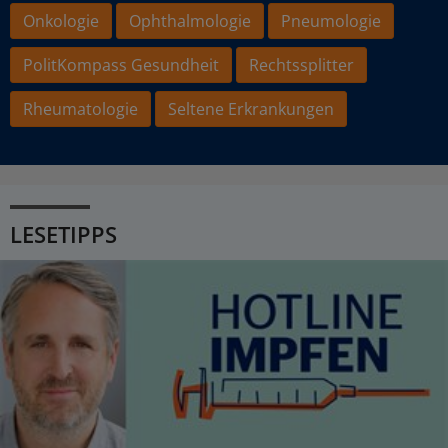
Onkologie
Ophthalmologie
Pneumologie
PolitKompass Gesundheit
Rechtssplitter
Rheumatologie
Seltene Erkrankungen
LESETIPPS