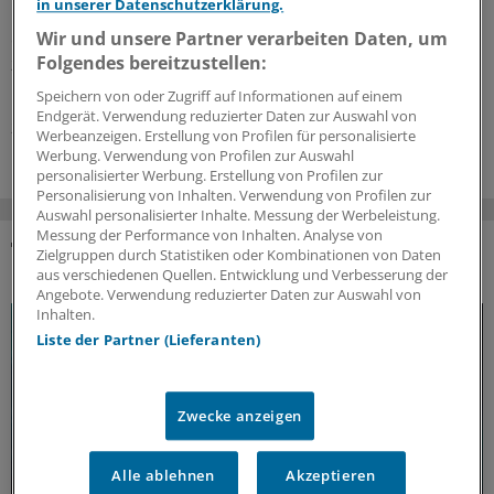
in unserer Datenschutzerklärung.
bei Vorhofflimmern spielt das Geschlecht laut „Klug
Wir und unsere Partner verarbeiten Daten, um
entscheiden“ keine Rolle mehr. Die DGIM-Initiative gibt
Folgendes bereitzustellen:
zudem Empfehlungen zur Wahl der Antikoagulation und
Begleittherapie.
Speichern von oder Zugriff auf Informationen auf einem
Endgerät. Verwendung reduzierter Daten zur Auswahl von
22.07.2026
Werbeanzeigen. Erstellung von Profilen für personalisierte
Werbung. Verwendung von Profilen zur Auswahl
personalisierter Werbung. Erstellung von Profilen zur
Personalisierung von Inhalten. Verwendung von Profilen zur
Auswahl personalisierter Inhalte. Messung der Werbeleistung.
Messung der Performance von Inhalten. Analyse von
Zielgruppen durch Statistiken oder Kombinationen von Daten
DAS KÖNNTE SIE AUCH INTERESSIEREN
aus verschiedenen Quellen. Entwicklung und Verbesserung der
Angebote. Verwendung reduzierter Daten zur Auswahl von
Inhalten.
Liste der Partner (Lieferanten)
Zwecke anzeigen
Alle ablehnen
Akzeptieren