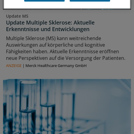
Update MS
Update Multiple Sklerose: Aktuelle
Erkenntnisse und Entwicklungen
Multiple Sklerose (MS) kann weitreichende
Auswirkungen auf körperliche und kognitive
Fähigkeiten haben. Aktuelle Erkenntnisse eröffnen
neue Perspektiven auf die Versorgung der Patienten.
ANZEIGE
|
Merck Healthcare Germany GmbH