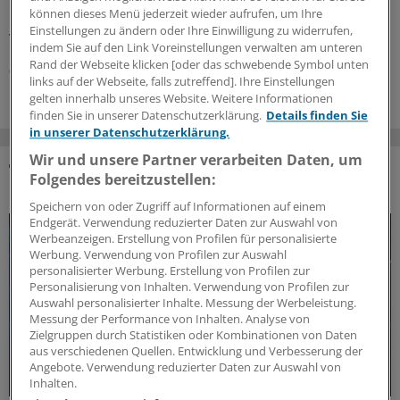
Symptome weisen auf eine Vergiftung mit Cyanotoxinen
können dieses Menü jederzeit wieder aufrufen, um Ihre
hin? Und wie gehen Ärzte beim Verdacht auf eine
Einstellungen zu ändern oder Ihre Einwilligung zu widerrufen,
Vergiftung vor?
indem Sie auf den Link Voreinstellungen verwalten am unteren
Rand der Webseite klicken [oder das schwebende Symbol unten
06.08.2026
links auf der Webseite, falls zutreffend]. Ihre Einstellungen
gelten innerhalb unseres Website. Weitere Informationen
finden Sie in unserer Datenschutzerklärung.
Details finden Sie
in unserer Datenschutzerklärung.
Wir und unsere Partner verarbeiten Daten, um
Folgendes bereitzustellen:
DAS KÖNNTE SIE AUCH INTERESSIEREN
Speichern von oder Zugriff auf Informationen auf einem
Endgerät. Verwendung reduzierter Daten zur Auswahl von
Werbeanzeigen. Erstellung von Profilen für personalisierte
Werbung. Verwendung von Profilen zur Auswahl
personalisierter Werbung. Erstellung von Profilen zur
Personalisierung von Inhalten. Verwendung von Profilen zur
Auswahl personalisierter Inhalte. Messung der Werbeleistung.
Messung der Performance von Inhalten. Analyse von
Zielgruppen durch Statistiken oder Kombinationen von Daten
aus verschiedenen Quellen. Entwicklung und Verbesserung der
Angebote. Verwendung reduzierter Daten zur Auswahl von
Inhalten.