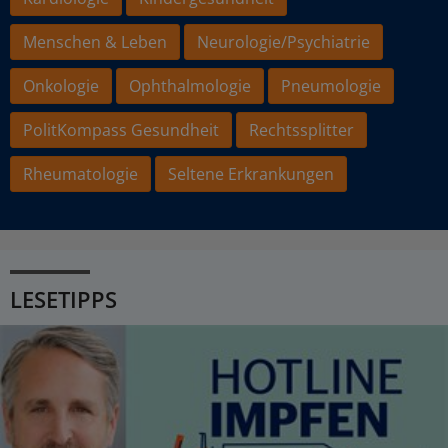
Menschen & Leben
Neurologie/Psychiatrie
Onkologie
Ophthalmologie
Pneumologie
PolitKompass Gesundheit
Rechtssplitter
Rheumatologie
Seltene Erkrankungen
LESETIPPS