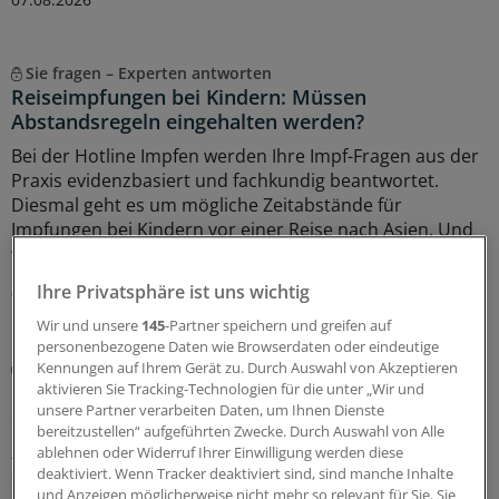
Sie fragen – Experten antworten
Reiseimpfungen bei Kindern: Müssen
Abstandsregeln eingehalten werden?
Bei der Hotline Impfen werden Ihre Impf-Fragen aus der
Praxis evidenzbasiert und fachkundig beantwortet.
Diesmal geht es um mögliche Zeitabstände für
Impfungen bei Kindern vor einer Reise nach Asien. Und
welche Rolle spielt die Injektionsstelle?
Ihre Privatsphäre ist uns wichtig
07.08.2026
Wir und unsere
145
-Partner speichern und greifen auf
personenbezogene Daten wie Browserdaten oder eindeutige
Vergiftungen
Kennungen auf Ihrem Gerät zu. Durch Auswahl von Akzeptieren
Blaualgen in Badeseen: Was für Ärzte rund um
aktivieren Sie Tracking-Technologien für die unter „Wir und
unsere Partner verarbeiten Daten, um Ihnen Dienste
das Thema Cyanobakterien wichtig ist
bereitzustellen“ aufgeführten Zwecke. Durch Auswahl von Alle
„Badeverbot wegen Blaualgen“ – diese Warnhinweise
ablehnen oder Widerruf Ihrer Einwilligung werden diese
sind an einigen deutschen Badeseen zu finden. Welche
deaktiviert. Wenn Tracker deaktiviert sind, sind manche Inhalte
und Anzeigen möglicherweise nicht mehr so relevant für Sie. Sie