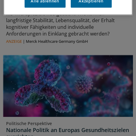
Alle ablehnen
Akzeptieren
Ein erreichbares Ziel bei MS?
MS-Therapieziele neu gedacht: Wie können
langfristige Stabilität, Lebensqualität, der Erhalt
kognitiver Fähigkeiten und individuelle
Anforderungen in Einklang gebracht werden?
ANZEIGE
|
Merck Healthcare Germany GmbH
Politische Perspektive
Nationale Politik an Europas Gesundheitszielen