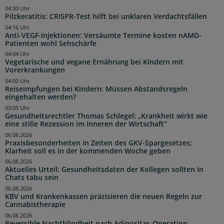
04:30 Uhr
Pilzkeratitis: CRISPR-Test hilft bei unklaren Verdachtsfällen
04:16 Uhr
Anti-VEGF-Injektionen: Versäumte Termine kosten nAMD-
Patienten wohl Sehschärfe
04:04 Uhr
Vegetarische und vegane Ernährung bei Kindern mit
Vorerkrankungen
04:00 Uhr
Reiseimpfungen bei Kindern: Müssen Abstandsregeln
eingehalten werden?
03:05 Uhr
Gesundheitsrechtler Thomas Schlegel: „Krankheit wirkt wie
eine stille Rezession im Inneren der Wirtschaft“
06.08.2026
Praxisbesonderheiten in Zeiten des GKV-Spargesetzes:
Klarheit soll es in der kommenden Woche geben
06.08.2026
Aktuelles Urteil: Gesundheitsdaten der Kollegen sollten in
Chats tabu sein
06.08.2026
KBV und Krankenkassen präzisieren die neuen Regeln zur
Cannabistherapie
06.08.2026
Reversible Nachtblindheit nach Adipositas-Operation