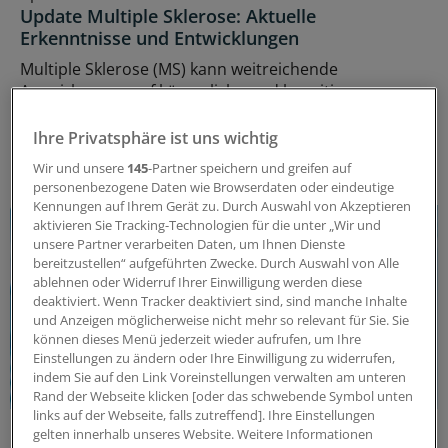
Update Multiple Sklerose: Aktuelle
Erkenntnisse und Entwicklungen
Multiple Sklerose (MS) kann weitreichende
Auswirkungen auf körperliche und kognitive
Fähigkeiten haben. Aktuelle Erkenntnisse eröffnen
neue Perspektiven auf die Versorgung der Patienten.
Ihre Privatsphäre ist uns wichtig
ANZEIGE
|
Merck Healthcare Germany GmbH
Wir und unsere
145
-Partner speichern und greifen auf
personenbezogene Daten wie Browserdaten oder eindeutige
Kennungen auf Ihrem Gerät zu. Durch Auswahl von Akzeptieren
aktivieren Sie Tracking-Technologien für die unter „Wir und
unsere Partner verarbeiten Daten, um Ihnen Dienste
bereitzustellen“ aufgeführten Zwecke. Durch Auswahl von Alle
ablehnen oder Widerruf Ihrer Einwilligung werden diese
deaktiviert. Wenn Tracker deaktiviert sind, sind manche Inhalte
und Anzeigen möglicherweise nicht mehr so relevant für Sie. Sie
können dieses Menü jederzeit wieder aufrufen, um Ihre
Einstellungen zu ändern oder Ihre Einwilligung zu widerrufen,
indem Sie auf den Link Voreinstellungen verwalten am unteren
Rand der Webseite klicken [oder das schwebende Symbol unten
links auf der Webseite, falls zutreffend]. Ihre Einstellungen
Intrathekale Entzündung
gelten innerhalb unseres Website. Weitere Informationen