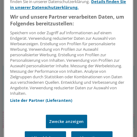
Einfluss der MS-Therapie auf Immunzellen im
finden Sie in unserer Datenschutzerklärung.
Details finden Sie
Liquor
in unserer Datenschutzerklärung.
Wir und unsere Partner verarbeiten Daten, um
Eine aktuelle Publikation beleuchtet
Folgendes bereitzustellen:
Immunzellveränderungen im Liquor als Hinweis auf
kompartimentalisierte intrathekale
Speichern von oder Zugriff auf Informationen auf einem
Entzündungsprozesse. Was dies für die MS-Therapie
Endgerät. Verwendung reduzierter Daten zur Auswahl von
bedeuten könnte.
Werbeanzeigen. Erstellung von Profilen für personalisierte
Werbung. Verwendung von Profilen zur Auswahl
ANZEIGE
|
Merck Healthcare Germany GmbH
personalisierter Werbung. Erstellung von Profilen zur
Personalisierung von Inhalten. Verwendung von Profilen zur
Auswahl personalisierter Inhalte. Messung der Werbeleistung.
Messung der Performance von Inhalten. Analyse von
Zielgruppen durch Statistiken oder Kombinationen von Daten
aus verschiedenen Quellen. Entwicklung und Verbesserung der
Angebote. Verwendung reduzierter Daten zur Auswahl von
Inhalten.
Liste der Partner (Lieferanten)
Zwecke anzeigen
Therapiefreie Remission