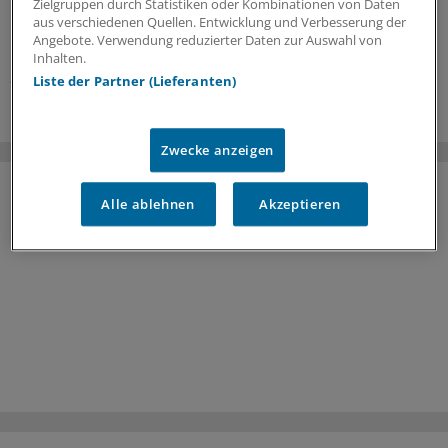
Zielgruppen durch Statistiken oder Kombinationen von Daten
Diagnostik von Herzinsuffizienz auswirkt, haben
aus verschiedenen Quellen. Entwicklung und Verbesserung der
britische Mediziner untersucht.
Angebote. Verwendung reduzierter Daten zur Auswahl von
Inhalten.
23.06.2026
Liste der Partner (Lieferanten)
Zwecke anzeigen
Alle ablehnen
Akzeptieren