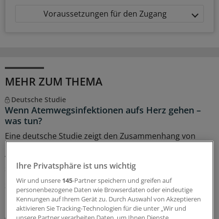
Voraussetzungen für den Zugang
MEHR ZUM THEMA
Deutsche Studie
Wenn Atemwegsinfektionen aufs Herz gehen –
was tun?
Eine deutsche Studie zeigt den Zusammenhang von
Infektionswellen und der Gesamtsterblichkeit in den
vergangenen 14 Jahren. Welche Empfehlungen lassen
Ihre Privatsphäre ist uns wichtig
sich daraus ableiten?
Wir und unsere
145
-Partner speichern und greifen auf
31.07.2026
personenbezogene Daten wie Browserdaten oder eindeutige
Kennungen auf Ihrem Gerät zu. Durch Auswahl von Akzeptieren
aktivieren Sie Tracking-Technologien für die unter „Wir und
Galenus-Kandidat 2026
unsere Partner verarbeiten Daten, um Ihnen Dienste