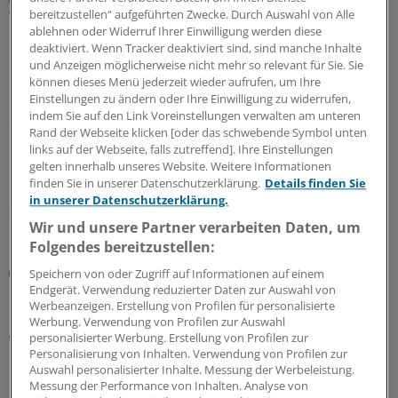
Weniger Herzinsuffizienz-Ereignisse bei
bereitzustellen“ aufgeführten Zwecke. Durch Auswahl von Alle
ablehnen oder Widerruf Ihrer Einwilligung werden diese
HFpEF/HFmrEF
deaktiviert. Wenn Tracker deaktiviert sind, sind manche Inhalte
Herzinsuffizienz (HF) mit erhaltener (HFpEF) und mäßig
und Anzeigen möglicherweise nicht mehr so relevant für Sie. Sie
reduzierter (HFmrEF) Auswurfleistung tritt bei etwa der
können dieses Menü jederzeit wieder aufrufen, um Ihre
Einstellungen zu ändern oder Ihre Einwilligung zu widerrufen,
Hälfte aller HF-Betroffenen auf. Unter dem nicht
indem Sie auf den Link Voreinstellungen verwalten am unteren
steroidalen Mineralokortikoidrezeptor-Antagonisten
Rand der Webseite klicken [oder das schwebende Symbol unten
Finerenon trat in der Studie FINEARTS-HF der
links auf der Webseite, falls zutreffend]. Ihre Einstellungen
kombinierte kardiovaskuläre Endpunkt seltener ein als
gelten innerhalb unseres Website. Weitere Informationen
unter Placebo.
finden Sie in unserer Datenschutzerklärung.
Details finden Sie
in unserer Datenschutzerklärung.
07.07.2026
Wir und unsere Partner verarbeiten Daten, um
Folgendes bereitzustellen:
Britische Studie
Speichern von oder Zugriff auf Informationen auf einem
Herzinsuffizienz-Diagnostik: Sollte für adipöse
Endgerät. Verwendung reduzierter Daten zur Auswahl von
Werbeanzeigen. Erstellung von Profilen für personalisierte
Menschen eine niedrigere NT-proBNP-Schwelle
Werbung. Verwendung von Profilen zur Auswahl
gelten?
personalisierter Werbung. Erstellung von Profilen zur
Personalisierung von Inhalten. Verwendung von Profilen zur
Patienten mit Adipositas weisen erniedrigte Spiegel des
Auswahl personalisierter Inhalte. Messung der Werbeleistung.
N-terminalen pro-B-Typ-natriuretischen Peptids (NT-
Messung der Performance von Inhalten. Analyse von
ProBNP) auf. Ob sich das auf die NT-proBNP-gestützte