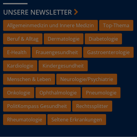
UNSERE NEWSLETTER
Allgemeinmedizin und Innere Medizin
Top-Thema
Beruf & Alltag
Dermatologie
Diabetologie
E-Health
Frauengesundheit
Gastroenterologie
Kardiologie
Kindergesundheit
Menschen & Leben
Neurologie/Psychiatrie
Onkologie
Ophthalmologie
Pneumologie
PolitKompass Gesundheit
Rechtssplitter
Rheumatologie
Seltene Erkrankungen