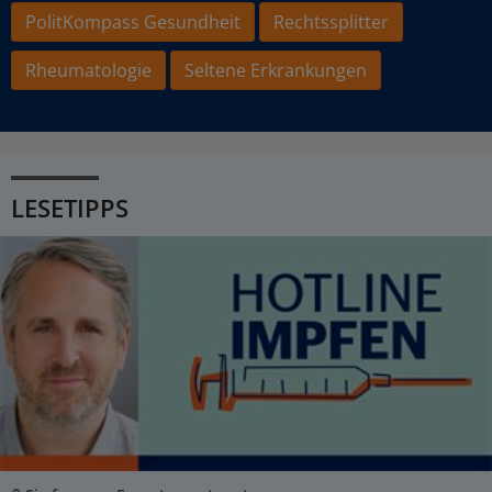
PolitKompass Gesundheit
Rechtssplitter
Rheumatologie
Seltene Erkrankungen
LESETIPPS