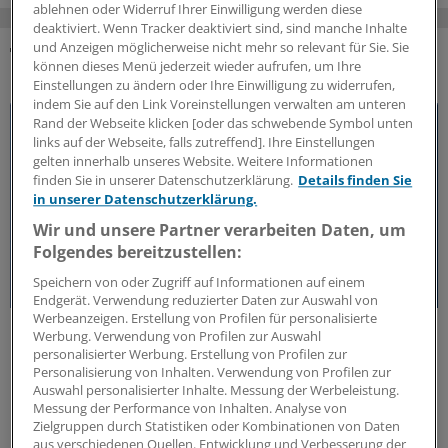
ablehnen oder Widerruf Ihrer Einwilligung werden diese
deaktiviert. Wenn Tracker deaktiviert sind, sind manche Inhalte
und Anzeigen möglicherweise nicht mehr so relevant für Sie. Sie
können dieses Menü jederzeit wieder aufrufen, um Ihre
DAS KÖNNTE SIE AUCH INTERESSIEREN
Einstellungen zu ändern oder Ihre Einwilligung zu widerrufen,
indem Sie auf den Link Voreinstellungen verwalten am unteren
Rand der Webseite klicken [oder das schwebende Symbol unten
links auf der Webseite, falls zutreffend]. Ihre Einstellungen
gelten innerhalb unseres Website. Weitere Informationen
finden Sie in unserer Datenschutzerklärung.
Details finden Sie
in unserer Datenschutzerklärung.
Wir und unsere Partner verarbeiten Daten, um
Folgendes bereitzustellen:
Speichern von oder Zugriff auf Informationen auf einem
Endgerät. Verwendung reduzierter Daten zur Auswahl von
Werbeanzeigen. Erstellung von Profilen für personalisierte
50 Jahre Jung-Preis
Werbung. Verwendung von Profilen zur Auswahl
Freiheit als Voraussetzung für medizinischen
personalisierter Werbung. Erstellung von Profilen zur
Fortschritt
Personalisierung von Inhalten. Verwendung von Profilen zur
Auswahl personalisierter Inhalte. Messung der Werbeleistung.
Seit 50 Jahren zeichnet die Jung-Stiftung Forschung
Messung der Performance von Inhalten. Analyse von
aus, die neue Wege in der Medizin eröffnet. Warum
Zielgruppen durch Statistiken oder Kombinationen von Daten
aus verschiedenen Quellen. Entwicklung und Verbesserung der
wissenschaftliche Freiheit eine zentrale Rolle spielt –