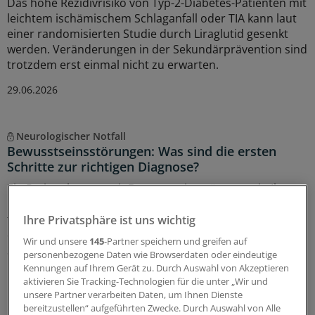
Das hohe Rezidivrisiko von Typ-2-Diabetes-Patienten mit
leichtem ischämischem Schlaganfall oder TIA kann laut
einer randomisierten Studie durch Liraglutid gesenkt
werden. Veränderungen in der Sekundärprävention sind
trotzdem erst einmal nicht zu erwarten.
29.06.2026
Neurologischer Notfall
Bewusstseinsstörungen: Was sind die ersten
Schritte zur richtigen Diagnose?
Ein Patient kommt mit Bewusstseinsstörungen in Ihre
Praxis: Was aus neurologischer Sicht abzuklären ist,
fasst ein Notfallmediziner zusammen – und erinnert an
Ihre Privatsphäre ist uns wichtig
den zweithäufigsten neurologischen Notfall nach dem
Wir und unsere
145
-Partner speichern und greifen auf
Schlaganfall.
personenbezogene Daten wie Browserdaten oder eindeutige
Kennungen auf Ihrem Gerät zu. Durch Auswahl von Akzeptieren
12.06.2026
aktivieren Sie Tracking-Technologien für die unter „Wir und
unsere Partner verarbeiten Daten, um Ihnen Dienste
bereitzustellen“ aufgeführten Zwecke. Durch Auswahl von Alle