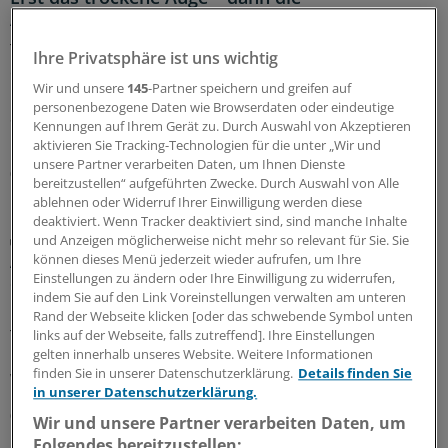
Autoimmunerkrankung?
Trockene Augen können ein Hinweis auf eine
Ihre Privatsphäre ist uns wichtig
entstehende Autoimmunerkrankung sein – etwa
Wir und unsere
145
-Partner speichern und greifen auf
rheumatoide Arthritis oder Sjögren-Syndrom. In einer
personenbezogene Daten wie Browserdaten oder eindeutige
Studie aus Taiwan gingen die Augenbeschwerden der
Kennungen auf Ihrem Gerät zu. Durch Auswahl von Akzeptieren
Diagnose im Schnitt drei Jahre voraus.
aktivieren Sie Tracking-Technologien für die unter „Wir und
unsere Partner verarbeiten Daten, um Ihnen Dienste
06.08.2026
bereitzustellen“ aufgeführten Zwecke. Durch Auswahl von Alle
ablehnen oder Widerruf Ihrer Einwilligung werden diese
deaktiviert. Wenn Tracker deaktiviert sind, sind manche Inhalte
Diabetische Retinopathie
und Anzeigen möglicherweise nicht mehr so relevant für Sie. Sie
Auch seltene, milde Hypoglykämien gefährden
können dieses Menü jederzeit wieder aufrufen, um Ihre
Einstellungen zu ändern oder Ihre Einwilligung zu widerrufen,
die Netzhaut
indem Sie auf den Link Voreinstellungen verwalten am unteren
Eine gute Blutzuckerkontrolle senkt bei Menschen mit
Rand der Webseite klicken [oder das schwebende Symbol unten
Typ-2-Diabetes das Risiko für eine diabetische
links auf der Webseite, falls zutreffend]. Ihre Einstellungen
gelten innerhalb unseres Website. Weitere Informationen
Retinopathie. Dabei zählt mehr als der HbA
-Wert.
1c
finden Sie in unserer Datenschutzerklärung.
Details finden Sie
Wichtig ist auch, Unterzuckerungen zu vermeiden.
in unserer Datenschutzerklärung.
06.08.2026
Wir und unsere Partner verarbeiten Daten, um
Folgendes bereitzustellen: