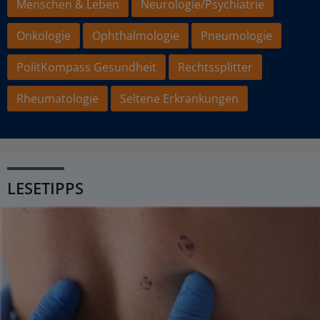
Menschen & Leben
Neurologie/Psychiatrie
Onkologie
Ophthalmologie
Pneumologie
PolitKompass Gesundheit
Rechtssplitter
Rheumatologie
Seltene Erkrankungen
LESETIPPS