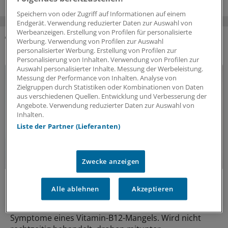
Speichern von oder Zugriff auf Informationen auf einem
Endgerät. Verwendung reduzierter Daten zur Auswahl von
Werbeanzeigen. Erstellung von Profilen für personalisierte
Werbung. Verwendung von Profilen zur Auswahl
DAS KÖNNTE SIE AUCH INTERESSIEREN
personalisierter Werbung. Erstellung von Profilen zur
Personalisierung von Inhalten. Verwendung von Profilen zur
Auswahl personalisierter Inhalte. Messung der Werbeleistung.
Messung der Performance von Inhalten. Analyse von
Zielgruppen durch Statistiken oder Kombinationen von Daten
aus verschiedenen Quellen. Entwicklung und Verbesserung der
Angebote. Verwendung reduzierter Daten zur Auswahl von
Inhalten.
Liste der Partner (Lieferanten)
Zwecke anzeigen
Fatal verkannt
Alle ablehnen
Akzeptieren
Vitamin-B12-Mangel frühzeitig behandeln!
Müdigkeit und Erschöpfung sind meist die ersten
Symptome eines Vitamin-B12-Mangels. Wird nicht