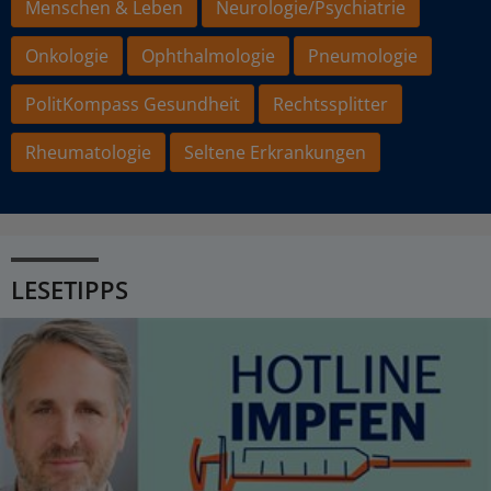
Menschen & Leben
Neurologie/Psychiatrie
Onkologie
Ophthalmologie
Pneumologie
PolitKompass Gesundheit
Rechtssplitter
Rheumatologie
Seltene Erkrankungen
LESETIPPS