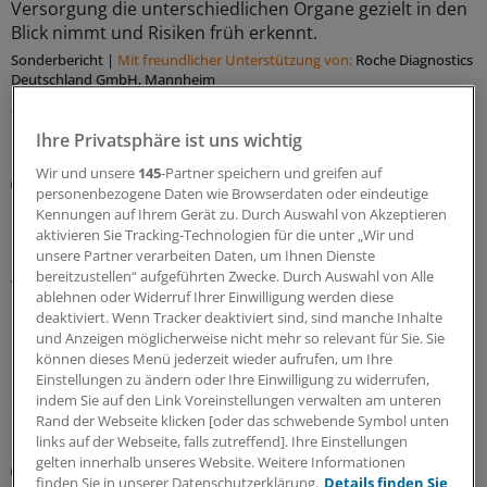
Versorgung die unterschiedlichen Organe gezielt in den
Blick nimmt und Risiken früh erkennt.
Sonderbericht
|
Mit freundlicher Unterstützung von:
Roche Diagnostics
Deutschland GmbH, Mannheim
03.08.2026
Ihre Privatsphäre ist uns wichtig
Wir und unsere
145
-Partner speichern und greifen auf
Kasuistik
personenbezogene Daten wie Browserdaten oder eindeutige
Harnverhalt und Zeichen eines Herzinfarkts im
Kennungen auf Ihrem Gerät zu. Durch Auswahl von Akzeptieren
EKG: Was dahinter steckte
aktivieren Sie Tracking-Technologien für die unter „Wir und
unsere Partner verarbeiten Daten, um Ihnen Dienste
Ein anschwellender Unterbauch, Probleme beim
bereitzustellen“ aufgeführten Zwecke. Durch Auswahl von Alle
Wasserlassen, eine Hyperkaliämie und ein
ablehnen oder Widerruf Ihrer Einwilligung werden diese
besorgniserregender Befund im EKG. Was diese Befunde
deaktiviert. Wenn Tracker deaktiviert sind, sind manche Inhalte
miteinander zu tun haben? Die Erklärung liefert ein
und Anzeigen möglicherweise nicht mehr so relevant für Sie. Sie
Fallbericht aus Dallas.
können dieses Menü jederzeit wieder aufrufen, um Ihre
Einstellungen zu ändern oder Ihre Einwilligung zu widerrufen,
29.07.2026
indem Sie auf den Link Voreinstellungen verwalten am unteren
Rand der Webseite klicken [oder das schwebende Symbol unten
links auf der Webseite, falls zutreffend]. Ihre Einstellungen
gelten innerhalb unseres Website. Weitere Informationen
Wie viel Training ratsam ist
finden Sie in unserer Datenschutzerklärung.
Details finden Sie