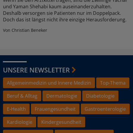
Wenn sie den Arztkittel tragen, sind die Zwillinge Yachar
und Yaman Shehabi kaum auseinanderzuhalten.
Deshalb versorgen sie Patienten nur im Doppelpack.
Doch das ist längst nicht ihre einzige Herausforderung.
Von Christian Beneker
UNSERE NEWSLETTER
Allgemeinmedizin und Innere Medizin
Top-Thema
Beruf & Alltag
Dermatologie
Diabetologie
E-Health
Frauengesundheit
Gastroenterologie
Kardiologie
Kindergesundheit