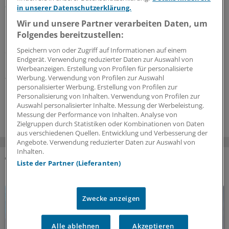
„Klug entscheiden“-Empfehlung zur
in unserer Datenschutzerklärung.
Bewegungstherapie bei chronischem
Wir und unsere Partner verarbeiten Daten, um
Koronarsyndrom
Folgendes bereitzustellen:
Patienten mit kardiovaskulärem Risiko oder
Speichern von oder Zugriff auf Informationen auf einem
chronischem Koronarsyndrom sollten eine
Endgerät. Verwendung reduzierter Daten zur Auswahl von
Bewegungstherapie erhalten. Dafür spricht sich die
Werbeanzeigen. Erstellung von Profilen für personalisierte
„Klug entscheiden“-Initiative der DGIM aus – und gibt
Werbung. Verwendung von Profilen zur Auswahl
Empfehlungen, wie häufig trainiert werden sollte.
personalisierter Werbung. Erstellung von Profilen zur
Personalisierung von Inhalten. Verwendung von Profilen zur
19.07.2026
Auswahl personalisierter Inhalte. Messung der Werbeleistung.
Messung der Performance von Inhalten. Analyse von
Zielgruppen durch Statistiken oder Kombinationen von Daten
aus verschiedenen Quellen. Entwicklung und Verbesserung der
Angebote. Verwendung reduzierter Daten zur Auswahl von
Inhalten.
Liste der Partner (Lieferanten)
DAS KÖNNTE SIE AUCH INTERESSIEREN
Zwecke anzeigen
Alle ablehnen
Akzeptieren