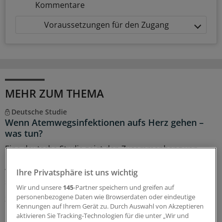
Kommentare
Voraussetzungen für den Zugang
MEHR ZUM THEMA
Deutsche Studie
Wenn Atemwegsinfektionen aufs Herz gehen –
was tun?
Eine deutsche Studie zeigt den Zusammenhang von
Infektionswellen und der Gesamtsterblichkeit in den
vergangenen 14 Jahren. Welche Empfehlungen lassen
Ihre Privatsphäre ist uns wichtig
sich daraus ableiten?
Wir und unsere
145
-Partner speichern und greifen auf
personenbezogene Daten wie Browserdaten oder eindeutige
31.07.2026
Kennungen auf Ihrem Gerät zu. Durch Auswahl von Akzeptieren
aktivieren Sie Tracking-Technologien für die unter „Wir und