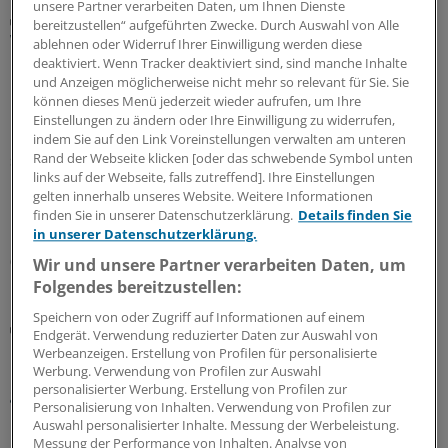
unsere Partner verarbeiten Daten, um Ihnen Dienste
Galenus-Kandidat 2026
bereitzustellen“ aufgeführten Zwecke. Durch Auswahl von Alle
Weniger Herzinsuffizienz-Ereignisse bei
ablehnen oder Widerruf Ihrer Einwilligung werden diese
HFpEF/HFmrEF
deaktiviert. Wenn Tracker deaktiviert sind, sind manche Inhalte
und Anzeigen möglicherweise nicht mehr so relevant für Sie. Sie
Herzinsuffizienz (HF) mit erhaltener (HFpEF) und mäßig
können dieses Menü jederzeit wieder aufrufen, um Ihre
reduzierter (HFmrEF) Auswurfleistung tritt bei etwa der
Einstellungen zu ändern oder Ihre Einwilligung zu widerrufen,
Hälfte aller HF-Betroffenen auf. Unter dem nicht
indem Sie auf den Link Voreinstellungen verwalten am unteren
steroidalen Mineralokortikoidrezeptor-Antagonisten
Rand der Webseite klicken [oder das schwebende Symbol unten
links auf der Webseite, falls zutreffend]. Ihre Einstellungen
Finerenon trat in der Studie FINEARTS-HF der
gelten innerhalb unseres Website. Weitere Informationen
kombinierte kardiovaskuläre Endpunkt seltener ein als
finden Sie in unserer Datenschutzerklärung.
Details finden Sie
unter Placebo.
in unserer Datenschutzerklärung.
07.07.2026
Wir und unsere Partner verarbeiten Daten, um
Folgendes bereitzustellen:
Speichern von oder Zugriff auf Informationen auf einem
Britische Studie
Endgerät. Verwendung reduzierter Daten zur Auswahl von
Herzinsuffizienz-Diagnostik: Sollte für adipöse
Werbeanzeigen. Erstellung von Profilen für personalisierte
Menschen eine niedrigere NT-proBNP-Schwelle
Werbung. Verwendung von Profilen zur Auswahl
personalisierter Werbung. Erstellung von Profilen zur
gelten?
Personalisierung von Inhalten. Verwendung von Profilen zur
Patienten mit Adipositas weisen erniedrigte Spiegel des
Auswahl personalisierter Inhalte. Messung der Werbeleistung.
Messung der Performance von Inhalten. Analyse von
N-terminalen pro-B-Typ-natriuretischen Peptids (NT-