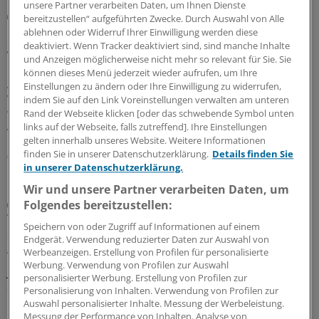
unsere Partner verarbeiten Daten, um Ihnen Dienste
Risiko einschätzen und Lebensstil ändern
bereitzustellen“ aufgeführten Zwecke. Durch Auswahl von Alle
Diabetes und Vorhofflimmern: Das hilft gegen die
ablehnen oder Widerruf Ihrer Einwilligung werden diese
gefährliche Kombi
deaktiviert. Wenn Tracker deaktiviert sind, sind manche Inhalte
und Anzeigen möglicherweise nicht mehr so relevant für Sie. Sie
Ein Diabetes schlägt auf Nerven, Nieren, Gefäße und
können dieses Menü jederzeit wieder aufrufen, um Ihre
Augen. Dass er auch Herzrhythmusstörungen und
Einstellungen zu ändern oder Ihre Einwilligung zu widerrufen,
Vorhofflimmern begünstigen kann, ist weniger bekannt.
indem Sie auf den Link Voreinstellungen verwalten am unteren
Rand der Webseite klicken [oder das schwebende Symbol unten
Wie Sie Ihre Patientinnen und Patienten bestmöglich
links auf der Webseite, falls zutreffend]. Ihre Einstellungen
versorgen.
gelten innerhalb unseres Website. Weitere Informationen
finden Sie in unserer Datenschutzerklärung.
Details finden Sie
06.08.2026
in unserer Datenschutzerklärung.
Wir und unsere Partner verarbeiten Daten, um
Gefahr meistens überschätzt
Folgendes bereitzustellen:
Thoraxschmerzen bei Kindern haben laut Analyse
Speichern von oder Zugriff auf Informationen auf einem
selten kardiale Ursachen
Endgerät. Verwendung reduzierter Daten zur Auswahl von
Werbeanzeigen. Erstellung von Profilen für personalisierte
Wird der Rettungsdienst gerufen, weil ein Kind oder ein
Werbung. Verwendung von Profilen zur Auswahl
Jugendlicher plötzlich unter Thoraxschmerzen leidet, ist
personalisierter Werbung. Erstellung von Profilen zur
die Ursache meistens gutartig und selten kardialen
Personalisierung von Inhalten. Verwendung von Profilen zur
Ursprungs. Auffällige Vitalparameter sind jedoch ein
Auswahl personalisierter Inhalte. Messung der Werbeleistung.
Messung der Performance von Inhalten. Analyse von