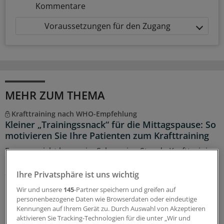
Kommentare
Voraussetzungen für den Zugang
MEHR ZUM THEMA
Krafttraining nach WHO-Empfehlung
Kleiner „Trainingssnack“ für die Mittagspause: So
motivieren Sie Ihre Patienten zum Krafttraining
Es muss nicht lang sein: Schon eine Stunde Krafttraining
pro Woche zahlt sich aus. Hier finden Sie
alltagstaugliche Übungen, die Sie Ihren Patientinnen und
Ihre Privatsphäre ist uns wichtig
Patienten mitgeben können.
Wir und unsere
145
-Partner speichern und greifen auf
personenbezogene Daten wie Browserdaten oder eindeutige
10.08.2026
Kennungen auf Ihrem Gerät zu. Durch Auswahl von Akzeptieren
aktivieren Sie Tracking-Technologien für die unter „Wir und