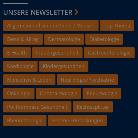
UNSERE NEWSLETTER
Allgemeinmedizin und Innere Medizin
Top-Thema
Beruf & Alltag
Dermatologie
Diabetologie
E-Health
Frauengesundheit
Gastroenterologie
Kardiologie
Kindergesundheit
Menschen & Leben
Neurologie/Psychiatrie
Onkologie
Ophthalmologie
Pneumologie
PolitKompass Gesundheit
Rechtssplitter
Rheumatologie
Seltene Erkrankungen