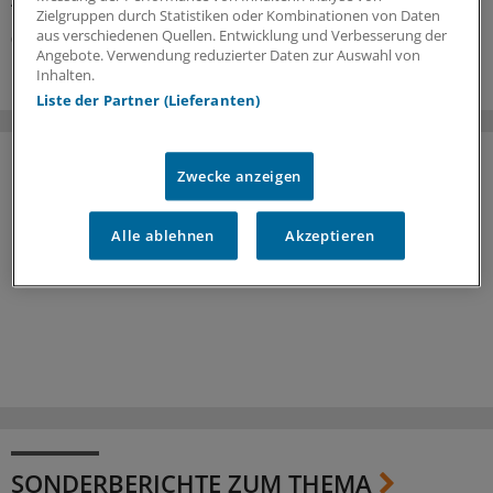
Alarmzeichen.
Zielgruppen durch Statistiken oder Kombinationen von Daten
aus verschiedenen Quellen. Entwicklung und Verbesserung der
05.08.2026
Angebote. Verwendung reduzierter Daten zur Auswahl von
Inhalten.
Liste der Partner (Lieferanten)
Zwecke anzeigen
Alle ablehnen
Akzeptieren
SONDERBERICHTE ZUM THEMA