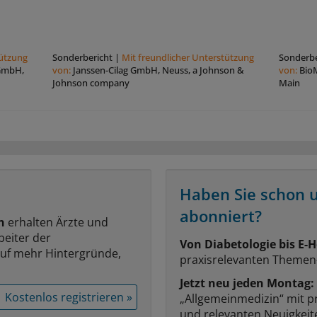
tützung
Sonderbericht
|
Mit freundlicher Unterstützung
Sonderbe
 GmbH,
von:
Janssen-Cilag GmbH, Neuss, a Johnson &
von:
Bio
Johnson company
Main
Haben Sie schon 
abonniert?
n
erhalten Ärzte und
beiter der
Von Diabetologie bis E-H
auf mehr Hintergründe,
praxisrelevanten Themen
Jetzt neu jeden Montag:
Kostenlos registrieren »
„Allgemeinmedizin“ mit p
und relevanten Neuigkei