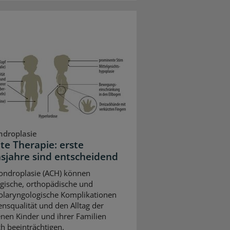
droplasie
lte Therapie: erste
sjahre sind entscheidend
ondroplasie (ACH) können
gische, orthopädische und
olaryngologische Komplikationen
ensqualität und den Alltag der
enen Kinder und ihrer Familien
ch beeinträchtigen.