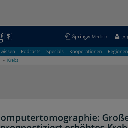
An
swissen
Podcasts
Specials
Kooperationen
Regionen
Krebs
Computertomographie: Groß
 prognostiziert erhöhtes Kreb