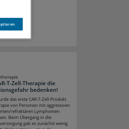
eptieren
therapie
AR-T-Zell-Therapie die
tionsgefahr bedenken!
rde das erste CAR-T-Zell-Produkt
rapie von Personen mit aggressiven
ierten/refraktären Lymphomen
sen. Beim Übergang in die
versorgung gab es zunächst wenig