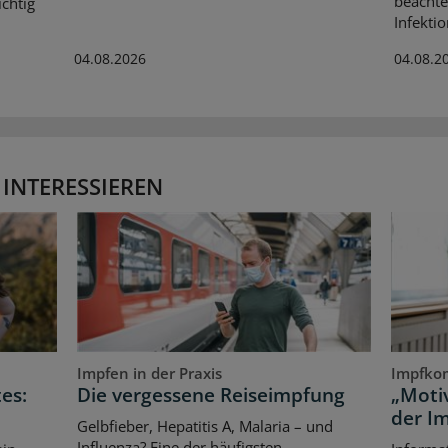
beachte
chtig
Infekti
04.08.2026
04.08.2
 INTERESSIEREN
Impfen in der Praxis
Impfko
es:
Die vergessene Reiseimpfung
„Motiv
der I
Gelbfieber, Hepatitis A, Malaria – und
Influenza? Eine der häufigsten