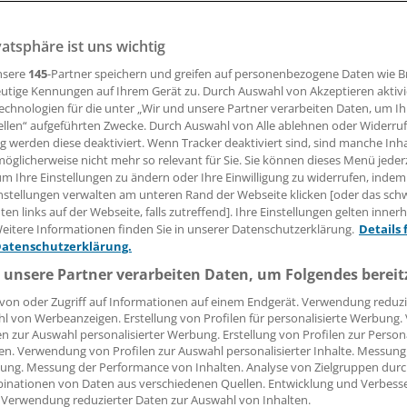
ndern
vatsphäre ist uns wichtig
nsere
145
-Partner speichern und greifen auf personenbezogene Daten wie 
zwei von 10.000 Kindern könnten aufgrund einer CT-Unters
utige Kennungen auf Ihrem Gerät zu. Durch Auswahl von Akzeptieren aktivi
f Jahren eine Leukämie entwickeln. Zu diesem Ergebnis k
echnologien für die unter „Wir und unsere Partner verarbeiten Daten, um I
e Studie in neun europäischen Ländern.
ellen“ aufgeführten Zwecke. Durch Auswahl von Alle ablehnen oder Widerruf
ng werden diese deaktiviert. Wenn Tracker deaktiviert sind, sind manche Inh
öglicherweise nicht mehr so relevant für Sie. Sie können dieses Menü jeder
um Ihre Einstellungen zu ändern oder Ihre Einwilligung zu widerrufen, indem
 Leserin, lieber Leser,
nstellungen verwalten am unteren Rand der Webseite klicken [oder das sc
en links auf der Webseite, falls zutreffend]. Ihre Einstellungen gelten inner
tändigen Beitrag können Sie lesen, sobald Sie sich eingelogg
eitere Informationen finden Sie in unserer Datenschutzerklärung.
Details 
Datenschutzerklärung.
Jetzt anmelden »
Kostenlos registriere
 unsere Partner verarbeiten Daten, um Folgendes bereit
 vergessen?
von oder Zugriff auf Informationen auf einem Endgerät. Verwendung reduzi
es Problem beim Login?
l von Werbeanzeigen. Erstellung von Profilen für personalisierte Werbung
en zur Auswahl personalisierter Werbung. Erstellung von Profilen zur Person
en. Verwendung von Profilen zur Auswahl personalisierter Inhalte. Messung
dung ist mit wenigen Klicks erledigt und kostenlos.
ung. Messung der Performance von Inhalten. Analyse von Zielgruppen durch
teile des kostenlosen Login:
inationen von Daten aus verschiedenen Quellen. Entwicklung und Verbess
 Verwendung reduzierter Daten zur Auswahl von Inhalten.