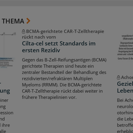
 THEMA
BCMA-gerichtete CAR-T-Zelltherapie
rückt nach vorn
Cilta-cel setzt Standards im
ersten Rezidiv
Gegen das B-Zell-Reifungsantigen (BCMA)
gerichtete Therapien sind heute ein
zentraler Bestandteil der Behandlung des
Achon
rezidivierten/refraktären Multiplen
r
Gezie
Myeloms (RRMM). Die BCMA-gerichtete
kung
Leben
CAR-T-Zelltherapie rückt dabei weiter in
frühere Therapielinien vor.
iner
Bei Ach
ung
neurolo
ression
otorhin
und
die Leb
 ihre
betroff
lle
erhebli