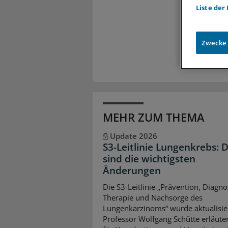
Meh
Liste der
Exkl
Zugr
Zwecke
MEHR ZUM THEMA
Update 2026
S3-Leitlinie Lungenkrebs: 
sind die wichtigsten
Änderungen
Die S3-Leitlinie „Prävention, Diagno
Therapie und Nachsorge des
Lungenkarzinoms“ wurde aktualisier
Professor Wolfgang Schütte erläuter