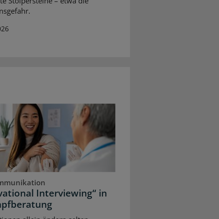
te Stolpersteine – etwa die
onsgefahr.
026
mmunikation
ational Interviewing“ in
mpfberatung