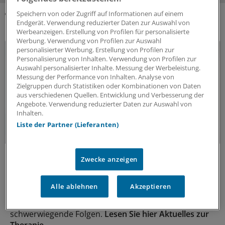
Speichern von oder Zugriff auf Informationen auf einem
Endgerät. Verwendung reduzierter Daten zur Auswahl von
DAS KÖNNTE SIE AUCH INTERESSIEREN
Werbeanzeigen. Erstellung von Profilen für personalisierte
Werbung. Verwendung von Profilen zur Auswahl
personalisierter Werbung. Erstellung von Profilen zur
Personalisierung von Inhalten. Verwendung von Profilen zur
Auswahl personalisierter Inhalte. Messung der Werbeleistung.
Messung der Performance von Inhalten. Analyse von
Zielgruppen durch Statistiken oder Kombinationen von Daten
aus verschiedenen Quellen. Entwicklung und Verbesserung der
Angebote. Verwendung reduzierter Daten zur Auswahl von
Inhalten.
Liste der Partner (Lieferanten)
Fatal verkannt
Zwecke anzeigen
Vitamin-B12-Mangel frühzeitig behandeln!
Müdigkeit und Erschöpfung sind meist die ersten
Alle ablehnen
Akzeptieren
Symptome eines Vitamin-B12-Mangels. Wird nicht
rechtzeitig behandelt, drohen mitunter
schwerwiegende Folgen.
Lesen Sie hier Aktuelles zur
Therapie.