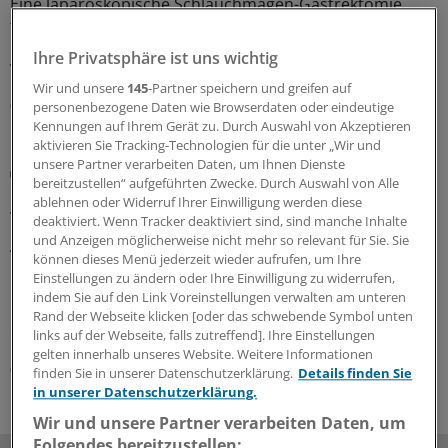
Eine laparoskopische Schlauchmagen-Gastrektomie
führte bei einer jungen Frau zeitversetzt zu
Beschwerden an den Augen. Ein spezifischer
Ihre Privatsphäre ist uns wichtig
Vitaminmangel konnte die Ursachen erklären.
Wir und unsere
145
-Partner speichern und greifen auf
06.08.2026
personenbezogene Daten wie Browserdaten oder eindeutige
Kennungen auf Ihrem Gerät zu. Durch Auswahl von Akzeptieren
aktivieren Sie Tracking-Technologien für die unter „Wir und
unsere Partner verarbeiten Daten, um Ihnen Dienste
Klug entscheiden
bereitzustellen“ aufgeführten Zwecke. Durch Auswahl von Alle
Neue Empfehlung zur Erfassung und Therapie
ablehnen oder Widerruf Ihrer Einwilligung werden diese
von Mangelernährung bei Tumorerkrankungen
deaktiviert. Wenn Tracker deaktiviert sind, sind manche Inhalte
und Anzeigen möglicherweise nicht mehr so relevant für Sie. Sie
Ab der Diagnose einer Tumorerkrankung soll der
können dieses Menü jederzeit wieder aufrufen, um Ihre
Ernährungsstatus mit validierten Assessment-Tools
Einstellungen zu ändern oder Ihre Einwilligung zu widerrufen,
regelmäßig erfasst werden und bei einer
indem Sie auf den Link Voreinstellungen verwalten am unteren
Mangelernährung eine Ernährungsintervention
Rand der Webseite klicken [oder das schwebende Symbol unten
empfohlen werden.
links auf der Webseite, falls zutreffend]. Ihre Einstellungen
gelten innerhalb unseres Website. Weitere Informationen
01.08.2026
finden Sie in unserer Datenschutzerklärung.
Details finden Sie
in unserer Datenschutzerklärung.
Wir und unsere Partner verarbeiten Daten, um
Folgendes bereitzustellen: