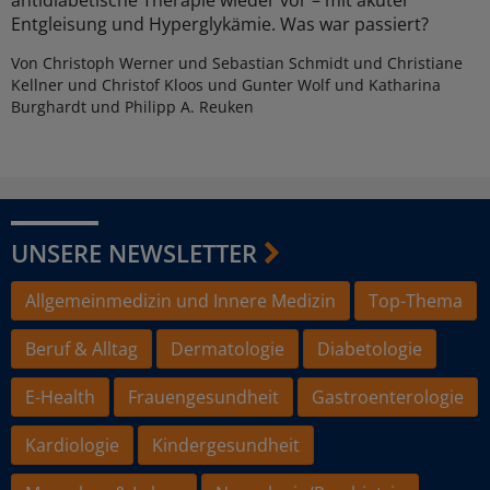
antidiabetische Therapie wieder vor – mit akuter
Entgleisung und Hyperglykämie. Was war passiert?
Von Christoph Werner und Sebastian Schmidt und Christiane
Kellner und Christof Kloos und Gunter Wolf und Katharina
Burghardt und Philipp A. Reuken
UNSERE NEWSLETTER
Allgemeinmedizin und Innere Medizin
Top-Thema
Beruf & Alltag
Dermatologie
Diabetologie
E-Health
Frauengesundheit
Gastroenterologie
Kardiologie
Kindergesundheit