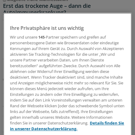
Erst das trockene Auge – dann die
Autoimmunerkrankung?
Trockene Augen können ein Hinweis auf eine
Ihre Privatsphäre ist uns wichtig
entstehende Autoimmunerkrankung sein – etwa
rheumatoide Arthritis oder Sjögren-Syndrom. In einer
Wir und unsere
145
-Partner speichern und greifen auf
Studie aus Taiwan gingen die Augenbeschwerden der
personenbezogene Daten wie Browserdaten oder eindeutige
Diagnose im Schnitt drei Jahre voraus.
Kennungen auf Ihrem Gerät zu. Durch Auswahl von Akzeptieren
aktivieren Sie Tracking-Technologien für die unter „Wir und
06.08.2026
unsere Partner verarbeiten Daten, um Ihnen Dienste
bereitzustellen“ aufgeführten Zwecke. Durch Auswahl von Alle
ablehnen oder Widerruf Ihrer Einwilligung werden diese
deaktiviert. Wenn Tracker deaktiviert sind, sind manche Inhalte
Aktuelle Studie
und Anzeigen möglicherweise nicht mehr so relevant für Sie. Sie
Geschlechtersensible Versorgung: Warum sie
können dieses Menü jederzeit wieder aufrufen, um Ihre
auch in der orthopädischen Reha wichtiger wird
Einstellungen zu ändern oder Ihre Einwilligung zu widerrufen,
indem Sie auf den Link Voreinstellungen verwalten am unteren
Geschlechtersensibler Blick gefragt:
Rand der Webseite klicken [oder das schwebende Symbol unten
Wechseljahresbeschwerden prägen nach einer aktuellen
links auf der Webseite, falls zutreffend]. Ihre Einstellungen
Studie den Reha-Bedarf vieler Patientinnen stärker, als
gelten innerhalb unseres Website. Weitere Informationen
bislang angenommen wird.
finden Sie in unserer Datenschutzerklärung.
Details finden Sie
in unserer Datenschutzerklärung.
06.08.2026