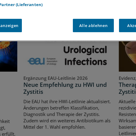
 Partner (Lieferanten)
 INTERESSIEREN
 anzeigen
Alle ablehnen
Akz
Ergänzung EAU-Leitlinie 2026
Evidenz
Neue Empfehlung zu HWI und
Therap
Zystitis
Zystiti
Die EAU hat ihre HWI-Leitlinie aktualisiert.
Aktuelle
Änderungen betreffen Klassifikation,
rezidivi
Diagnostik und Therapie der Zystitis.
Resisten
Zudem wird ein weiteres Antibiotikum als
Wirksam
hkeit
Mittel der 1. Wahl empfohlen.
basiere
gt,
Leitlin
erfüllt.