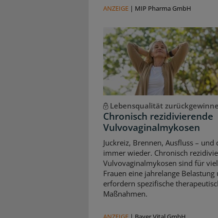
ANZEIGE
|
MIP Pharma GmbH
Lebensqualität zurückgewinn
Chronisch rezidivierende
Vulvovaginalmykosen
Juckreiz, Brennen, Ausfluss – und 
immer wieder. Chronisch rezidivi
Vulvovaginalmykosen sind für vie
Frauen eine jahrelange Belastung
erfordern spezifische therapeutis
Maßnahmen.
ANZEIGE
|
Bayer Vital GmbH