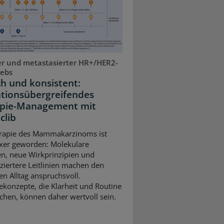
r und metastasierter HR+/HER2-
rebs
ch und konsistent:
ationsübergreifendes
pie-Management mit
clib
rapie des Mammakarzinoms ist
xer geworden: Molekulare
n, neue Wirkprinzipien und
nziertere Leitlinien machen den
en Alltag anspruchsvoll.
ekonzepte, die Klarheit und Routine
chen, können daher wertvoll sein.