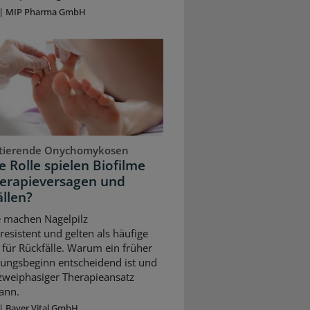
|
MIP Pharma GmbH
stierende Onychomykosen
 Rolle spielen Biofilme
herapieversagen und
llen?
e machen Nagelpilz
resistent und gelten als häufige
für Rückfälle. Warum ein früher
ungsbeginn entscheidend ist und
 zweiphasiger Therapieansatz
ann.
|
Bayer Vital GmbH