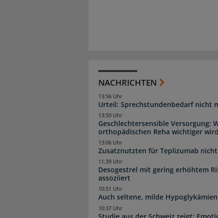
NACHRICHTEN
13:56 Uhr
Urteil: Sprechstundenbedarf nicht 
13:50 Uhr
Geschlechtersensible Versorgung: W
orthopädischen Reha wichtiger wir
13:06 Uhr
Zusatznutzten für Teplizumab nicht 
11:39 Uhr
Desogestrel mit gering erhöhtem R
assoziiert
10:51 Uhr
Auch seltene, milde Hypoglykämien
10:37 Uhr
Studie aus der Schweiz zeigt: Emot