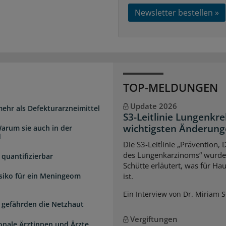
Newsletter bestellen »
TOP-MELDUNGEN
Update 2026
mehr als Defekturarzneimittel
S3-Leitlinie Lungenkre
wichtigsten Änderun
arum sie auch in der
d
Die S3-Leitlinie „Prävention,
des Lungenkarzinoms“ wurde a
quantifizierbar
Schütte erläutert, was für Ha
isiko für ein Meningeom
ist.
Ein Interview von Dr. Miriam 
 gefährden die Netzhaut
Vergiftungen
ionale Ärztinnen und Ärzte