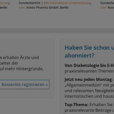
tützung
Sonderbericht
|
Mit freundlicher Unterstützung
Sonderbe
erlin
von:
Aristo Pharma GmbH, Berlin
von:
Nov
Haben Sie schon 
abonniert?
n
erhalten Ärzte und
beiter der
Von Diabetologie bis E-H
auf mehr Hintergründe,
praxisrelevanten Themen
Jetzt neu jeden Montag:
Kostenlos registrieren »
„Allgemeinmedizin“ mit p
und relevanten Neuigkei
internistischen und hausä
Top-Thema:
Erhalten Sie
praxisrelevante Beiträge 