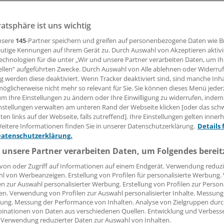
 Leserin, lieber Leser,
vatsphäre ist uns wichtig
nsere
145
-Partner speichern und greifen auf personenbezogene Daten wie 
tändigen Beitrag können Sie lesen, sobald Sie sich eingelogg
utige Kennungen auf Ihrem Gerät zu. Durch Auswahl von Akzeptieren aktivi
echnologien für die unter „Wir und unsere Partner verarbeiten Daten, um I
Jetzt anmelden »
Kostenlos registriere
ellen“ aufgeführten Zwecke. Durch Auswahl von Alle ablehnen oder Widerruf
ng werden diese deaktiviert. Wenn Tracker deaktiviert sind, sind manche Inh
 vergessen?
öglicherweise nicht mehr so relevant für Sie. Sie können dieses Menü jeder
es Problem beim Login?
um Ihre Einstellungen zu ändern oder Ihre Einwilligung zu widerrufen, indem
nstellungen verwalten am unteren Rand der Webseite klicken [oder das sc
dung ist mit wenigen Klicks erledigt und kostenlos.
en links auf der Webseite, falls zutreffend]. Ihre Einstellungen gelten inner
eitere Informationen finden Sie in unserer Datenschutzerklärung.
Details 
teile des kostenlosen Login:
Datenschutzerklärung.
r
Analysen, Hintergründe und Infografiken
 unsere Partner verarbeiten Daten, um Folgendes bereit
usive
Interviews und Praxis-Tipps
von oder Zugriff auf Informationen auf einem Endgerät. Verwendung reduzi
iff auf alle
medizinischen Berichte und Kommentare
l von Werbeanzeigen. Erstellung von Profilen für personalisierte Werbung
en zur Auswahl personalisierter Werbung. Erstellung von Profilen zur Person
Voraussetzungen für den Zugang
en. Verwendung von Profilen zur Auswahl personalisierter Inhalte. Messung
ung. Messung der Performance von Inhalten. Analyse von Zielgruppen durch
inationen von Daten aus verschiedenen Quellen. Entwicklung und Verbess
 Verwendung reduzierter Daten zur Auswahl von Inhalten.