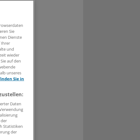
Browserdaten
t haben.
eren Sie
hnen Dienste
n »
 Ihrer
alte und
zeit wieder
 Sie auf den
hwebende
halb unseres
finden Sie in
zustellen:
erter Daten
. Verwendung
alisierung
 der
 Statistiken
erung der