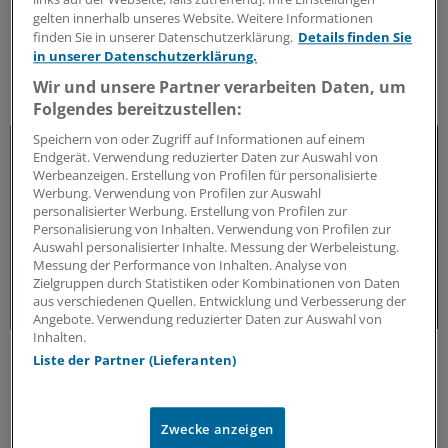
Änderungen betreffen Klassifikation, Diagnostik und
gelten innerhalb unseres Website. Weitere Informationen
Therapie der Zystitis. Zudem wird ein weiteres
finden Sie in unserer Datenschutzerklärung.
Details finden Sie
Antibiotikum als Mittel der 1. Wahl empfohlen.
in unserer Datenschutzerklärung.
ANZEIGE
|
MIP Pharma GmbH
Wir und unsere Partner verarbeiten Daten, um
Folgendes bereitzustellen:
Speichern von oder Zugriff auf Informationen auf einem
Endgerät. Verwendung reduzierter Daten zur Auswahl von
Werbeanzeigen. Erstellung von Profilen für personalisierte
Werbung. Verwendung von Profilen zur Auswahl
personalisierter Werbung. Erstellung von Profilen zur
Personalisierung von Inhalten. Verwendung von Profilen zur
Auswahl personalisierter Inhalte. Messung der Werbeleistung.
Messung der Performance von Inhalten. Analyse von
Zielgruppen durch Statistiken oder Kombinationen von Daten
aus verschiedenen Quellen. Entwicklung und Verbesserung der
Angebote. Verwendung reduzierter Daten zur Auswahl von
Inhalten.
Evidenz, Resistenz & Wirksamkeit
Liste der Partner (Lieferanten)
Therapie bei unkomplizierter Zystitis
Aktuelle Erkenntnisse zur Prophylaxe rezidivierender
Harnwegsinfekte, Resistenztrends bei E. coli und zur
Zwecke anzeigen
Wirksamkeit bewährter Antibiotika – basierend auf