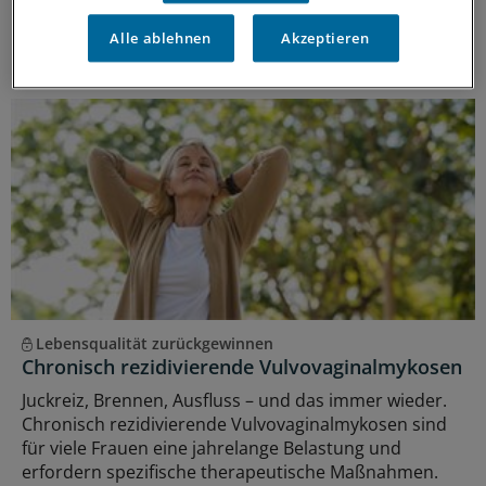
Real-World-Daten und Leitlinienempfehlungen.
Alle ablehnen
Akzeptieren
ANZEIGE
|
MIP Pharma GmbH
Lebensqualität zurückgewinnen
Chronisch rezidivierende Vulvovaginalmykosen
Juckreiz, Brennen, Ausfluss – und das immer wieder.
Chronisch rezidivierende Vulvovaginalmykosen sind
für viele Frauen eine jahrelange Belastung und
erfordern spezifische therapeutische Maßnahmen.