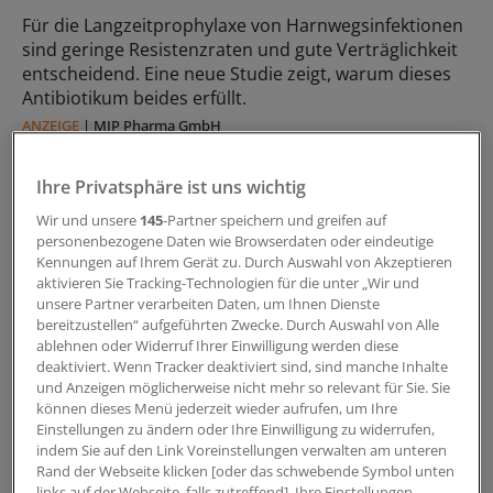
Für die Langzeitprophylaxe von Harnwegsinfektionen
sind geringe Resistenzraten und gute Verträglichkeit
entscheidend. Eine neue Studie zeigt, warum dieses
Antibiotikum beides erfüllt.
ANZEIGE
|
MIP Pharma GmbH
Ihre Privatsphäre ist uns wichtig
Wir und unsere
145
-Partner speichern und greifen auf
personenbezogene Daten wie Browserdaten oder eindeutige
Kennungen auf Ihrem Gerät zu. Durch Auswahl von Akzeptieren
aktivieren Sie Tracking-Technologien für die unter „Wir und
unsere Partner verarbeiten Daten, um Ihnen Dienste
bereitzustellen“ aufgeführten Zwecke. Durch Auswahl von Alle
ablehnen oder Widerruf Ihrer Einwilligung werden diese
deaktiviert. Wenn Tracker deaktiviert sind, sind manche Inhalte
und Anzeigen möglicherweise nicht mehr so relevant für Sie. Sie
können dieses Menü jederzeit wieder aufrufen, um Ihre
Ergänzung EAU-Leitlinie 2026
Einstellungen zu ändern oder Ihre Einwilligung zu widerrufen,
Neue Empfehlung zu HWI und Zystitis
indem Sie auf den Link Voreinstellungen verwalten am unteren
Rand der Webseite klicken [oder das schwebende Symbol unten
Die EAU hat ihre HWI-Leitlinie aktualisiert.
links auf der Webseite, falls zutreffend]. Ihre Einstellungen